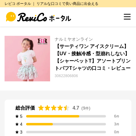
レビコ ポータル ｜ リアルな口コミで良い商品に出会える
ナルミヤオンライン
【サーティワン アイスクリーム】
【UV・接触冷感・型崩れしない】
【シャーベットT】アソートプリン
トパフTシャツの口コミ・レビュー
30622806806
総合評価
4.7
(
9
)
件
5
6
件
4
3
件
3
0
件