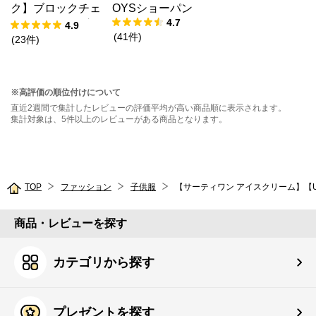
ク】ブロックチェ
OYSショーパン
4.7
ックドッキングT
4.9
(
41
件
)
シャツ
(
23
件
)
※高評価の順位付けについて
直近2週間で集計したレビューの評価平均が高い商品順に表示されます。
集計対象は、5件以上のレビューがある商品となります。
TOP
ファッション
子供服
商品・レビューを探す
カテゴリから探す
プレゼントを探す