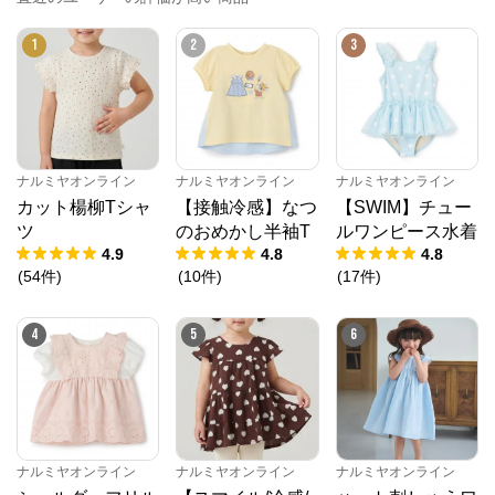
※外部サイトが開きます
1
2
3
ナルミヤオンライン
からのコメント
ナルミヤオンライン公式通販ショップ。人気子供服メ
ゾピアノ、プティマイン、ラブトキシック、アナスイ
ミニ等、全ブランド、全商品をご覧いただけます。
ナルミヤオンライン
ナルミヤオンライン
ナルミヤオンライン
カット楊柳Tシャ
【接触冷感】なつ
【SWIM】チュー
ツ
のおめかし半袖T
ルワンピース水着
4.9
4.8
4.8
(
54
件
)
(
10
件
)
(
17
件
)
4
5
6
ナルミヤオンライン
ナルミヤオンライン
ナルミヤオンライン