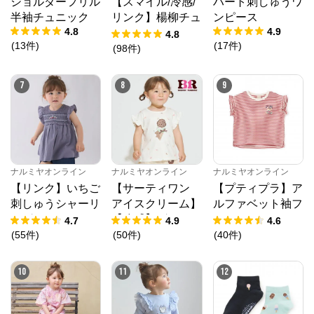
ショルダーフリル
【スマイル/冷感/
ハート刺しゅうワ
半袖チュニック
リンク】楊柳チュ
ンピース
4.8
4.9
ニック
4.8
(
13
件
)
(
17
件
)
(
98
件
)
7
8
9
ナルミヤオンライン
ナルミヤオンライン
ナルミヤオンライン
【リンク】いちご
【サーティワン
【プティプラ】ア
刺しゅうシャーリ
アイスクリーム】
ルファベット袖フ
ングチュニック
【冷感】グラフィ
リルTシャツ
4.7
4.9
4.6
ック半袖Tシャツ
(
55
件
)
(
50
件
)
(
40
件
)
10
11
12