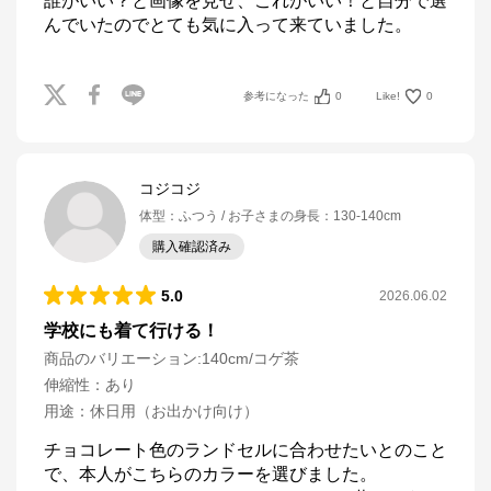
誰がいい？と画像を見せ、これがいい！と自分で選
んでいたのでとても気に入って来ていました。
参考になった
0
Like!
0
コジコジ
体型
：
ふつう
お子さまの身長
：
130-140cm
購入確認済み
5.0
2026.06.02
学校にも着て行ける！
商品のバリエーション:
140cm/コゲ茶
伸縮性
：
あり
用途
：
休日用（お出かけ向け）
チョコレート色のランドセルに合わせたいとのこと
で、本人がこちらのカラーを選びました。
