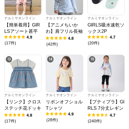
ナルミヤオンライン
ナルミヤオンライン
ナルミヤオンライン
【簡単着用】GIR
【アニメちいか
GIRLS吸水速乾ソ
LSアソート甚平
わ】肩フリル長袖
ックス2P
4.9
4.7
Tシャツ
4.8
(
17
件
)
(
20
件
)
(
42
件
)
13
14
15
ナルミヤオンライン
ナルミヤオンライン
ナルミヤオンライン
【リンク】クロス
リボンオフショル
【プティプラ】GI
ステッチ花ドッキ
Tシャツ
RLS 7分丈レギン
4.9
ングTシャツ
ス
4.8
4.7
(
28
件
)
(
17
件
)
(
240
件
)