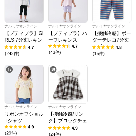
ナルミヤオンライン
ナルミヤオンライン
ナルミヤオンライン
【プティプラ】GI
【プティプラ】ハ
【接触冷感】ボー
RLS 7分丈レギン
ーフレギンス
ダーテレコ7分丈
4.7
ス
レギンス
4.7
4.8
(
43
件
)
(
243
件
)
(
15
件
)
19
20
ナルミヤオンライン
ナルミヤオンライン
リボンオフショル
【接触冷感/リン
Tシャツ
ク】ブロックチェ
4.9
ックドッキングT
4.9
(
29
件
)
シャツ
(
24
件
)