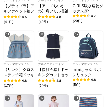
ナルミヤオンライン
ナルミヤオンライン
ナルミヤオンライン
【プティプラ】ア
【アニメちいか
GIRLS吸水速乾ソ
ルファベット袖フ
わ】肩フリル長袖
ックス2P
4.7
リルTシャツ
Tシャツ
4.5
4.8
(
20
件
)
(
41
件
)
(
42
件
)
13
14
15
ナルミヤオンライン
ナルミヤオンライン
ナルミヤオンライン
【リンク】クロス
【接触冷感】ドッ
mimiちゃん リボ
ステッチ花ドッキ
キングカットセッ
ンリュック
4.8
ングTシャツ
トアップ
4.8
4.8
(
5
件
)
(
17
件
)
(
24
件
)
16
17
18