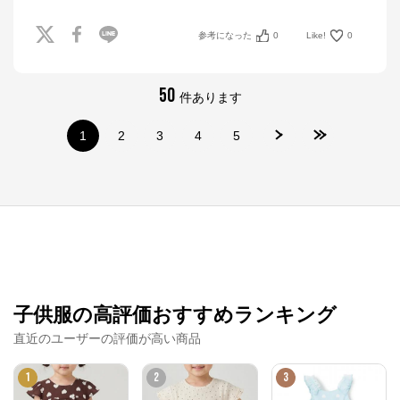
参考になった
0
Like!
0
50
ナルミヤオンライン
件あります
公式ECサイト
1
2
3
4
5
※外部サイトが開きます
ナルミヤオンライン
からのコメント
ナルミヤオンライン公式通販ショップ。人気子供服メ
ゾピアノ、プティマイン、ラブトキシック、アナスイ
ミニ等、全ブランド、全商品をご覧いただけます。
子供服の高評価おすすめランキング
直近のユーザーの評価が高い商品
1
2
3