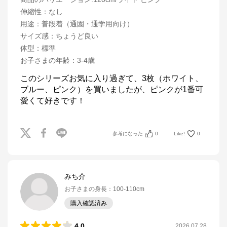
伸縮性
：
なし
用途
：
普段着（通園・通学用向け）
サイズ感
：
ちょうど良い
体型
：
標準
お子さまの年齢
：
3-4歳
このシリーズお気に入り過ぎて、3枚（ホワイト、
ブルー、ピンク）を買いましたが、ピンクが1番可
参考になった
0
Like!
0
みち介
お子さまの身長
：
100-110cm
購入確認済み
4.0
2026.07.28