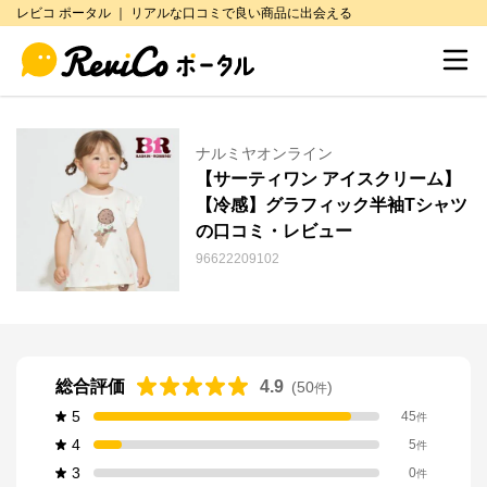
レビコ ポータル ｜ リアルな口コミで良い商品に出会える
ナルミヤオンライン
【サーティワン アイスクリーム】
【冷感】グラフィック半袖Tシャツ
の口コミ・レビュー
96622209102
総合評価
4.9
(
50
)
件
5
45
件
4
5
件
3
0
件