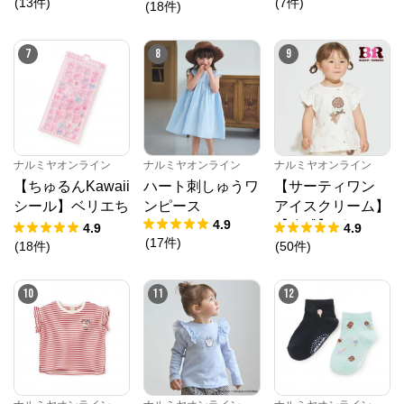
(
13
件
)
(
7
件
)
トワンピース
(
18
件
)
7
8
9
ナルミヤオンライン
ナルミヤオンライン
ナルミヤオンライン
【ちゅるんKawaii
ハート刺しゅうワ
【サーティワン
シール】ベリエち
ンピース
アイスクリーム】
4.9
ゃん
【冷感】グラフィ
4.9
4.9
(
17
件
)
ック半袖Tシャツ
(
18
件
)
(
50
件
)
10
11
12