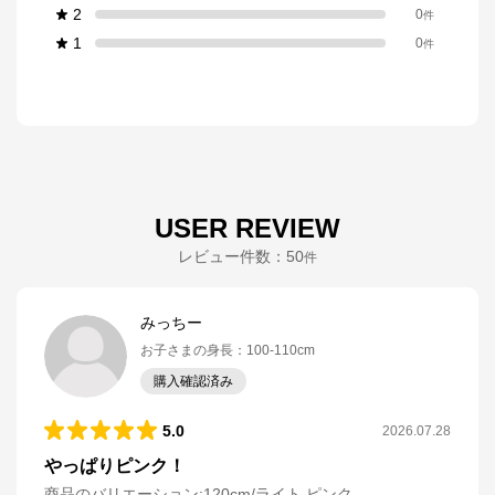
2
0
件
1
0
件
USER REVIEW
レビュー件数：
50
件
みっちー
お子さまの身長
：
100-110cm
購入確認済み
5.0
2026.07.28
やっぱりピンク！
商品のバリエーション:
120cm/ライト ピンク