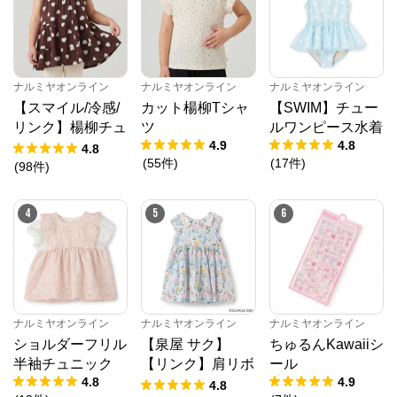
ナルミヤオンライン
ナルミヤオンライン
ナルミヤオンライン
【スマイル/冷感/
カット楊柳Tシャ
【SWIM】チュー
リンク】楊柳チュ
ツ
ルワンピース水着
4.9
4.8
ニック
4.8
(
55
件
)
(
17
件
)
(
98
件
)
4
5
6
ナルミヤオンライン
ナルミヤオンライン
ナルミヤオンライン
ショルダーフリル
【泉屋 サク】
ちゅるんKawaiiシ
半袖チュニック
【リンク】肩リボ
ール
4.8
4.9
ンフラワーキャッ
4.8