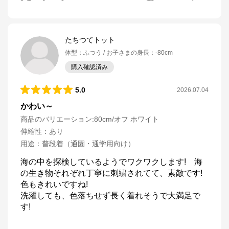
たちつてトット
体型
：
ふつう
お子さまの身長
：
-80cm
購入確認済み
5.0
2026.07.04
かわい～
商品のバリエーション:
80cm/オフ ホワイト
伸縮性
：
あり
用途
：
普段着（通園・通学用向け）
海の中を探検しているようでワクワクします!　海
の生き物それぞれ丁寧に刺繍されてて、素敵です!

色もきれいですね!

洗濯しても、色落ちせず長く着れそうで大満足で
す!