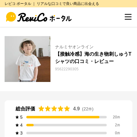
レビコ ポータル ｜ リアルな口コミで良い商品に出会える
ナルミヤオンライン
【接触冷感】海の生き物刺しゅうT
シャツの口コミ・レビュー
95622290305
総合評価
4.9
(
22
)
件
5
20
件
4
2
件
3
0
件