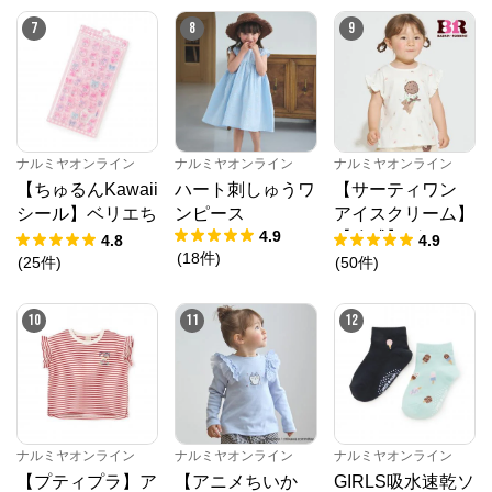
7
8
9
ナルミヤオンライン
ナルミヤオンライン
ナルミヤオンライン
【ちゅるんKawaii
ハート刺しゅうワ
【サーティワン
シール】ベリエち
ンピース
アイスクリーム】
4.9
ゃん
【冷感】グラフィ
4.8
4.9
(
18
件
)
ック半袖Tシャツ
(
25
件
)
(
50
件
)
10
11
12
ナルミヤオンライン
ナルミヤオンライン
ナルミヤオンライン
【プティプラ】ア
【アニメちいか
GIRLS吸水速乾ソ