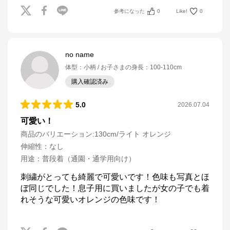
参考になった
0
Like!
0
no name
体型
：
小柄
お子さまの身長
：
100-110cm
購入確認済み
5.0
2026.07.04
可愛い！
商品のバリエーション:
130cm/ライト オレンジ
伸縮性
：
なし
用途
：
普段着（通園・通学用向け）
刺繍がとっても綺麗で可愛いです！色味も写真とほ
ぼ同じでした！息子用に買いましたが女の子でも着
れそうな可愛いオレンジの色味です！