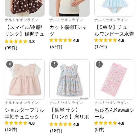
ナルミヤオンライン
からのコメント
ナルミヤオンライン公式通販ショップ。人気子供服メ
ゾピアノ、プティマイン、ラブトキシック、アナスイ
ナルミヤオンライン
ナルミヤオンライン
ナルミヤオンライン
ミニ等、全ブランド、全商品をご覧いただけます。
【スマイル/冷感/
カット楊柳Tシャ
【SWIM】チュー
リンク】楊柳チュ
ツ
ルワンピース水着
4.8
4.8
ニック
4.8
(
57
件
)
(
17
件
)
(
99
件
)
4
5
6
ナルミヤオンライン
ナルミヤオンライン
ナルミヤオンライン
ショルダーフリル
【泉屋 サク】
ちゅるんKawaiiシ
半袖チュニック
【リンク】肩リボ
ール
4.8
4.8
ンフラワーキャッ
4.8
(
13
件
)
(
8
件
)
トワンピース
(
18
件
)