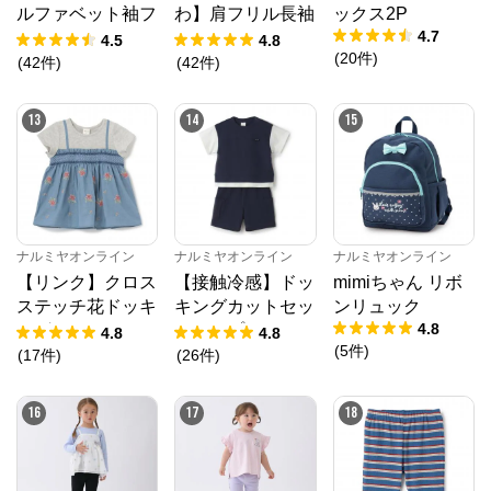
ルファベット袖フ
わ】肩フリル長袖
ックス2P
4.7
リルTシャツ
Tシャツ
4.5
4.8
(
20
件
)
(
42
件
)
(
42
件
)
13
14
15
ナルミヤオンライン
ナルミヤオンライン
ナルミヤオンライン
【リンク】クロス
【接触冷感】ドッ
mimiちゃん リボ
ステッチ花ドッキ
キングカットセッ
ンリュック
4.8
ングTシャツ
トアップ
4.8
4.8
(
5
件
)
(
17
件
)
(
26
件
)
16
17
18