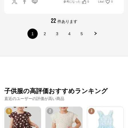
参考になった
0
Like!
0
22
件あります
1
2
3
4
5
ナルミヤオンライン
子供服の高評価おすすめランキング
直近のユーザーの評価が高い商品
公式ECサイト
1
2
3
※外部サイトが開きます