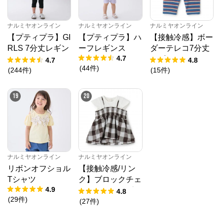
ナルミヤオンライン
ナルミヤオンライン
ナルミヤオンライン
【プティプラ】GI
【プティプラ】ハ
【接触冷感】ボー
RLS 7分丈レギン
ーフレギンス
ダーテレコ7分丈
4.7
ス
レギンス
4.7
4.8
(
44
件
)
(
244
件
)
(
15
件
)
19
20
ナルミヤオンライン
ナルミヤオンライン
リボンオフショル
【接触冷感/リン
Tシャツ
ク】ブロックチェ
4.9
ックドッキングT
4.8
(
29
件
)
シャツ
(
27
件
)