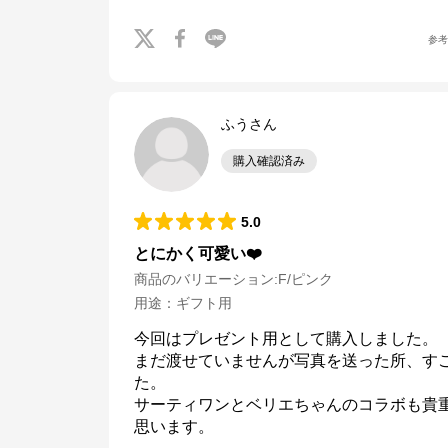
参
ふうさん
購入確認済み
5.0
とにかく可愛い❤️
商品のバリエーション:
F/ピンク
用途
：
ギフト用
今回はプレゼント用として購入しました。

まだ渡せていませんが写真を送った所、す
た。

サーティワンとベリエちゃんのコラボも貴
思います。