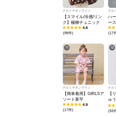
ナルミヤオンライン
ナル
【スマイル/冷感/リン
ハ
ク】楊柳チュニック
ー
4.8
(
98
件
)
(
17
11
12
ナルミヤオンライン
ナル
【簡単着用】GIRLSア
【
ソート甚平
ゅ
4.9
ニ
(
17
件
)
(
55