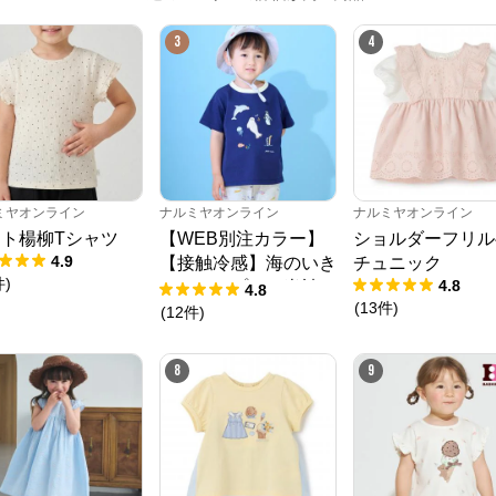
3
4
ミヤオンライン
ナルミヤオンライン
ナルミヤオンライン
ト楊柳Tシャツ
【WEB別注カラー】
ショルダーフリル
4.9
【接触冷感】海のいき
チュニック
件
)
4.8
ものアップリケ半袖T
4.8
(
13
件
)
シャツ
(
12
件
)
8
9