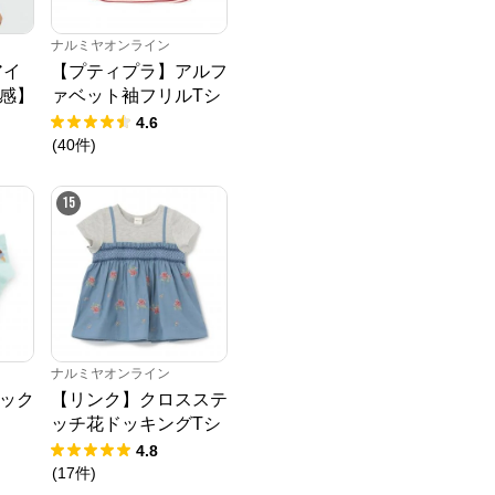
ナルミヤオンライン
アイ
【プティプラ】アルフ
感】
ァベット袖フリルTシ
Tシ
ャツ
4.6
(
40
件
)
15
ナルミヤオンライン
ソック
【リンク】クロスステ
ッチ花ドッキングTシ
ャツ
4.8
(
17
件
)