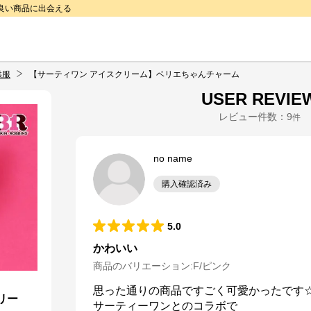
で良い商品に出会える
供服
【サーティワン アイスクリーム】ベリエちゃんチャーム
USER REVIE
レビュー件数：
9
件
no name
購入確認済み
5.0
かわいい
商品のバリエーション:
F/ピンク
思った通りの商品ですごく可愛かったです☆
リー
サーティーワンとのコラボで
