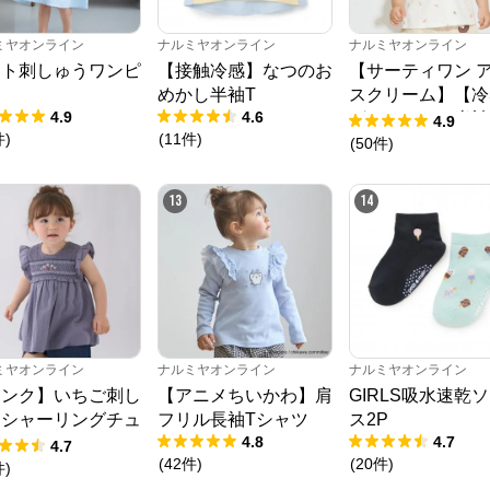
ミヤオンライン
ナルミヤオンライン
ナルミヤオンライン
ート刺しゅうワンピ
【接触冷感】なつのお
【サーティワン 
ス
めかし半袖T
スクリーム】【冷
4.9
4.6
グラフィック半袖
4.9
件
)
(
11
件
)
ャツ
(
50
件
)
13
14
ミヤオンライン
ナルミヤオンライン
ナルミヤオンライン
リンク】いちご刺し
【アニメちいかわ】肩
GIRLS吸水速乾
うシャーリングチュ
フリル長袖Tシャツ
ス2P
4.8
4.7
ック
4.7
(
42
件
)
(
20
件
)
件
)