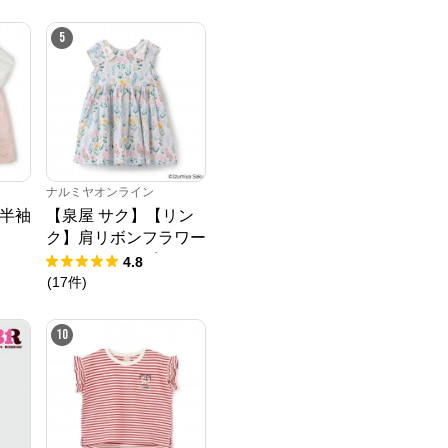
5
ナルミヤオンライン
半袖
【泉屋 サク】【リン
ク】肩リボンフラワー
キャットワンピース
4.8
(
17
件
)
10