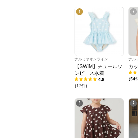
1
2
ナルミヤオンライン
ナル
【SWIM】チュールワ
カッ
ンピース水着
(
54
4.8
(
17
件
)
6
7