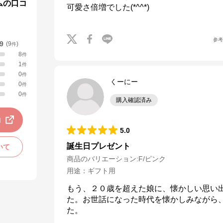
ムの口コ
可愛さ倍増でした(*^^*)
参
.9
(
9
)
件
8
件
1
件
0
件
くーにー
0
件
0
件
購入確認済み
動
5.0
誕生日プレゼント
いて
商品のバリエーション:
F/ピンク
用途
：
ギフト用
もう、２０歳を超えた娘に、懐かしい思い
た。お世話になった時代を懐かしみながら
た。