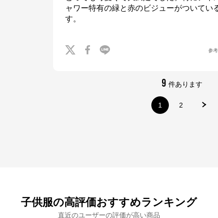
ャワー特有の緑と赤のビジューがついてい
す。
※外部サイトが開きます
ナルミヤオンライン
からのコメント
参
ナルミヤオンライン公式通販ショップ。人気子供服メゾピアノ、プティマイ
ン、ラブトキシック、アナスイミニ等、全ブランド、全商品をご覧いただけま
す。
9
件あります
1
2
子供服の高評価おすすめランキング
直近のユーザーの評価が高い商品