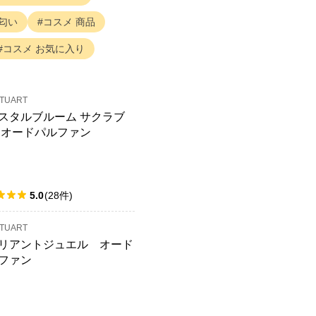
匂い
コスメ
商品
コスメ
お気に入り
STUART
スタルブルーム サクラブ
 オードパルファン
5.0
(
28
件
)
STUART
リアントジュエル オード
ファン