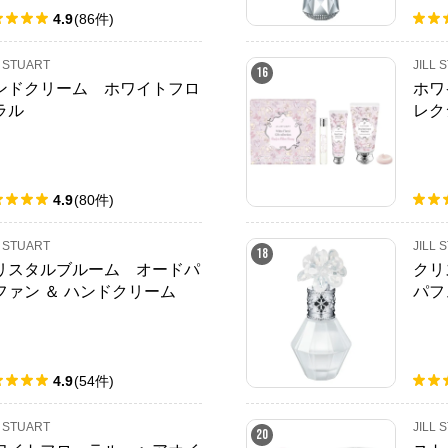
4.9
(
86
件
)
L STUART
JILL 
16
ンドクリーム ホワイトフロ
ホワ
ラル
レク
ンラ
4.9
(
80
件
)
L STUART
JILL 
18
リスタルブルーム オードパ
クリ
ファン ＆ ハンドクリーム
パフ
レスドエディション
4.9
(
54
件
)
L STUART
JILL 
20