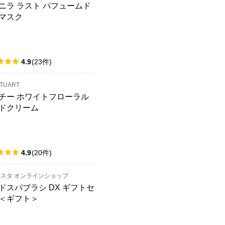
ニラ ラスト パフュームド
マスク
4.9
(
23
件
)
STUART
チー ホワイトフローラル
ドクリーム
4.9
(
20
件
)
スタ オンラインショップ
ドスパブラシ DX ギフトセ
＜ギフト＞