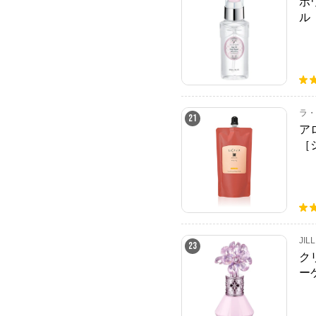
ホ
ル
ラ・
21
ア
［
ィ
JIL
23
ク
ー