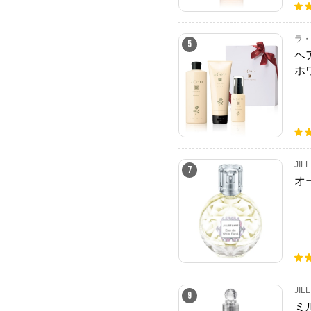
ラ・
5
ヘ
ホ
JIL
7
オ
JIL
9
ミ