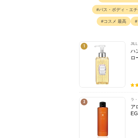
バス・ボディ・エチ
コスメ
最高
JIL
1
ハ
ロ
ラ・
3
ア
E