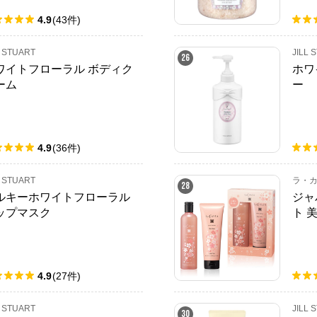
4.9
(
43
件
)
L STUART
JILL 
26
ワイトフローラル ボディク
ホワ
ーム
ー
4.9
(
36
件
)
L STUART
ラ・カ
28
ルキーホワイトフローラル
ジャ
ップマスク
ト 美
4.9
(
27
件
)
L STUART
JILL 
30