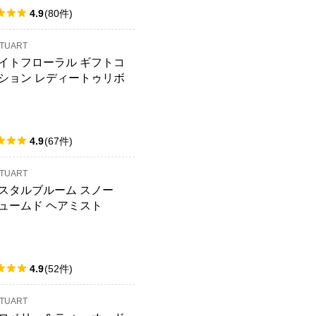
4.9
(
80
件
)
STUART
イトフローラル ギフトコ
ション レディートゥリボ
ンウェイ
4.9
(
67
件
)
STUART
スタルブルーム スノー
ュームド ヘアミスト
4.9
(
52
件
)
STUART