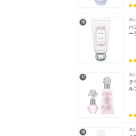
JIL
15
ハ
ー
JIL
17
ク
ル
ド
JIL
19