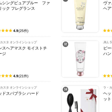
ムシングピュアブルー ファ
ヴァ
リック フレグランス
ヘア
4.9
(
25
件
)
カスタ オンラインショップ
JILL 
32
ンスヘアマスク モイストチ
ピー
ージ
ハン
4.9
(
21
件
)
カスタ オンラインショップ
ラ・カ
34
ッドスパブラシ ハード
ヘッ
ット