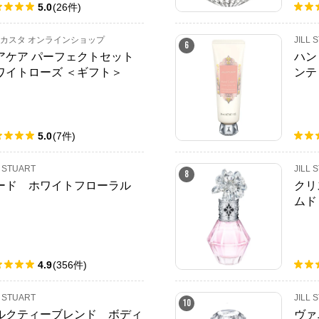
5.0
(
26
件
)
カスタ オンラインショップ
JILL 
6
アケア パーフェクトセット
ハン
ワイトローズ ＜ギフト＞
ンテ
5.0
(
7
件
)
L STUART
JILL 
8
ード ホワイトフローラル
クリ
ムド
4.9
(
356
件
)
L STUART
JILL 
10
ルクティーブレンド ボディ
ヴァ