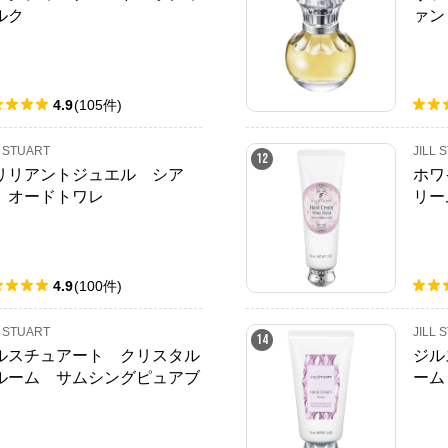
ルク
ァン
4.9
(
105
件
)
L STUART
JILL 
12
リリアントジュエル シア
ホワ
 オードトワレ
リー
4.9
(
100
件
)
L STUART
JILL 
14
ルスチュアート クリスタル
ジル
ルーム サムシングピュアブ
ーム
ー オードパルファン