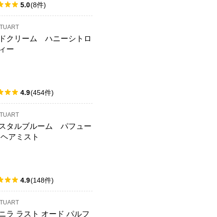
5.0
(
8
件
)
STUART
ドクリーム ハニーシトロ
ィー
4.9
(
454
件
)
STUART
スタルブルーム パフュー
 ヘアミスト
4.9
(
148
件
)
STUART
ニラ ラスト オード パルフ