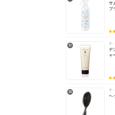
サ
ブ
ラ・
31
デ
ャ
ラ・
33
ヘ