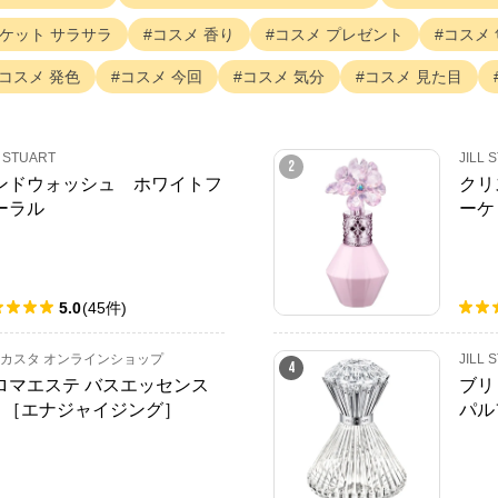
ケット
サラサラ
コスメ
香り
コスメ
プレゼント
コスメ
コスメ
発色
コスメ
今回
コスメ
気分
コスメ
見た目
L STUART
JILL 
2
ンドウォッシュ ホワイトフ
クリ
ーラル
ーケ
5.0
(
45
件
)
カスタ オンラインショップ
JILL 
4
ロマエステ バスエッセンス
ブリ
G ［エナジャイジング］
パル