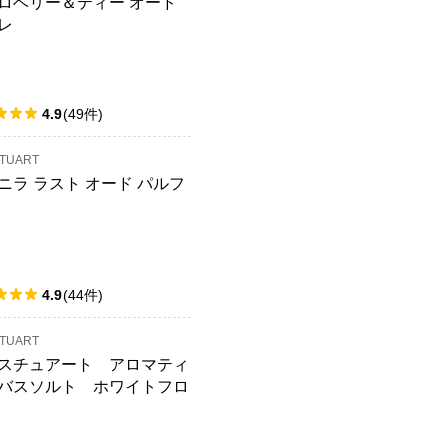
ロベリー＆ティー オード
レ
4.9
(
49
件
)
STUART
ニラ ラスト オード パルフ
4.9
(
44
件
)
STUART
スチュアート アロマティ
バスソルト ホワイトフロ
ル