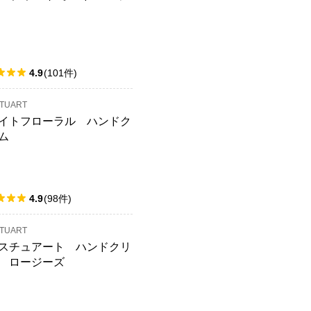
4.9
(
101
件
)
STUART
イトフローラル ハンドク
ム
4.9
(
98
件
)
STUART
スチュアート ハンドクリ
 ロージーズ