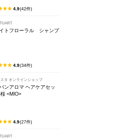
4.9
(
42
件
)
STUART
イトフローラル シャンプ
4.9
(
34
件
)
スタ オンラインショップ
パンアロマ ヘアケアセッ
桜 <MIO>
4.9
(
27
件
)
STUART