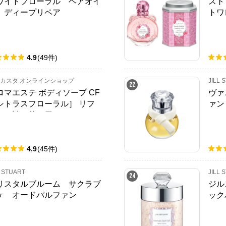
ワイトフローラル ヘアオイ
スト
 ディープリペア
トワ
4.9
(
49
件
)
カスタ オンラインショップ
JILL 
22
ロマエステ ボディソープ CF
ヴァ
シトラスフローラル］ リフ
ァン
ル（詰め替え用）
4.9
(
45
件
)
L STUART
JILL 
24
リスタルブルーム サクラブ
ジル
ケ オードパルファン
ック
ーラ