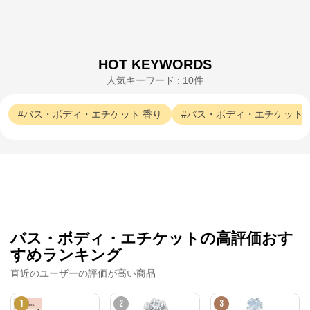
HOT KEYWORDS
人気キーワード : 10件
JILL STUART
バス・ボディ・エチケット
香り
バス・ボディ・エチケット
公式ECサイト
※外部サイトが開きます
JILL STUART
からのコメント
コーセーグループのオフィシャルWebサイトです。コ
ーセーグループが展開する商品情報をはじめ、キャン
バス・ボディ・エチケットの高評価おす
ペーン情報や毎日の美活動に役立つ情報をお届け。ま
た、コーセー商品をご購入いただくことができます。
すめランキング
直近のユーザーの評価が高い商品
1
2
3