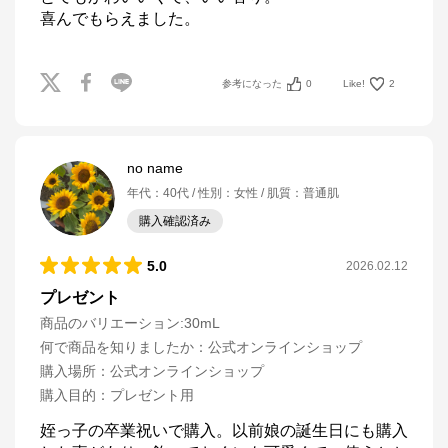
喜んでもらえました。
参考になった
0
Like!
2
no name
年代
：
40代
性別
：
女性
肌質
：
普通肌
購入確認済み
5.0
2026.02.12
プレゼント
商品のバリエーション:
30mL
何で商品を知りましたか
：
公式オンラインショップ
購入場所
：
公式オンラインショップ
購入目的
：
プレゼント用
姪っ子の卒業祝いで購入。以前娘の誕生日にも購入