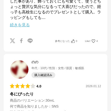
した事があり、飾っておくにも可愛くて、使うとち
ょっと贅沢な気分になるって大喜びだったので、姪
っ子も高校生になるのでプレゼントとして購入。ラ
ッピングもしても
…
続きを見る
参考になった
0
Like!
4
のの
年代
：
10代
性別
：
女性
肌質
：
敏感肌
購入確認済み
4.0
2026.01.12
冬にぴったり
商品のバリエーション:
30mL
何で商品を知りましたか
：
SNS