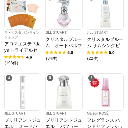
ラ・カスタ オンライン
JILL STUART
JILL STUART
ショップ
クリスタルブルー
クリスタルブルー
アロマエステ 7da
ム オードパルフ
ム サムシングピ
ys トライアルセ
ァン ドレスドエ
ュアブルー パフ
5.0
5.0
ット 11
4.6
ディション
ュームド ハンド
(
34
件
)
(
22
件
)
(
193
件
)
エッセンス
4
5
6
JILL STUART
JILL STUART
Maison KOSÉ
ブリリアントジュ
ブリリアントジュ
フレグランス ハ
エル オードパ
エル パフュー
ンドリフレッシュ