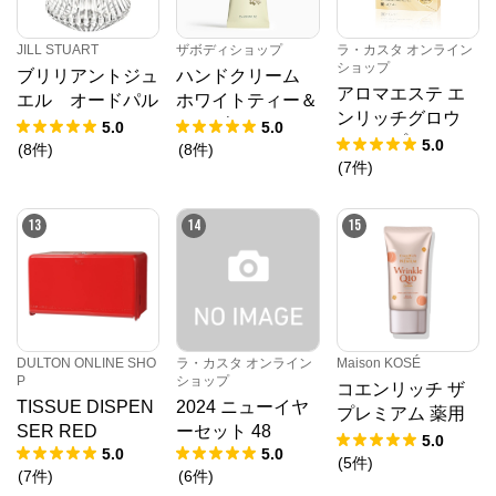
JILL STUART
ザボディショップ
ラ・カスタ オンライン
ショップ
ブリリアントジュ
ハンドクリーム
アロマエステ エ
エル オードパル
ホワイトティー＆
ンリッチグロウ
ファン
エルダーフラワー
5.0
5.0
ディープマスク
5.0
(
8
件
)
(
8
件
)
デビューセット
(
7
件
)
13
14
15
DULTON ONLINE SHO
ラ・カスタ オンライン
Maison KOSÉ
P
ショップ
コエンリッチ ザ
TISSUE DISPEN
2024 ニューイヤ
プレミアム 薬用
SER RED
ーセット 48
リンクルホワイト
5.0
5.0
5.0
ハンドクリーム
(
5
件
)
(
7
件
)
(
6
件
)
蜜桃の香り