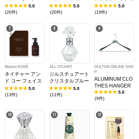
ルファン ロー
ムド ハンドクリ
スプレー
5.0
5.0
5.0
ラーボール
ーム
(
20
件
)
(
20
件
)
(
19
件
)
7
8
9
Maison KOSÉ
JILL STUART
DULTON ONLINE SHO
P
ネイチャー アン
ジルスチュアート
ALUMINUM CLO
ド コー フェイス
クリスタルブルー
THES HANGER
＆ハンドソープ
ム スノー オード
5.0
5.0
5.0
＜2L つめかえ用
パルファン
(
13
件
)
(
11
件
)
(
9
件
)
＞（300mLつめか
えボトル1個付
10
11
12
き）