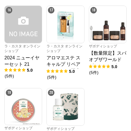
16
17
18
ラ・カスタ オンライン
ラ・カスタ オンライン
ザボディショップ
ショップ
ショップ
【数量限定】スパ
2024 ニューイヤ
アロマエステ ス
オブザワールド
ーセット 21
キャルプ リペア
ブリスフルギフト
5.0
5.0
エッセンス 限定
5.0
DX
(
5
件
)
(
5
件
)
セット
(
5
件
)
19
20
ザボディショップ
ザボディショップ