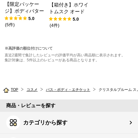
【限定パッケー
【箱付き】ホワイ
ジ】ボディバター
トムスク オード
ST（香り：スト
トワレ
5.0
5.0
ロベリー）
(
5
件
)
(
4
件
)
※高評価の順位付けについて
直近2週間で集計したレビューの評価平均が高い商品順に表示されます。
集計対象は、5件以上のレビューがある商品となります。
TOP
コスメ
バス・ボディ・エチケット
クリスタルブルーム ス
商品・レビューを探す
カテゴリから探す