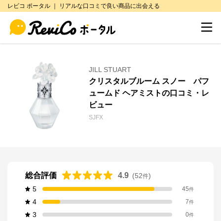
レビコ ポータル ｜ リアルな口コミで良い商品に出会える
JILL STUART
クリスタルブルーム スノー パフ
ュームド ヘアミストの口コミ・レ
ビュー
SJFX
総合評価
4.9
(
52
)
件
5
45
件
4
7
件
3
0
件