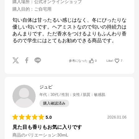
購入場所
：
公式オンラインショップ
購入目的
：
ご自宅用
匂い自体は甘ったるい感じはなく、冬にぴったりな
優しい匂いです。ヘアミストなので匂いの持続力は
あんまりです。ただ香水をつけるよりもふんわり香
るので学生にはとてもお勧めできる商品です。
参考になった
0
Like!
7
ジュピ
年代
：
30代
性別
：
女性
肌質
：
敏感肌
購入確認済み
5.0
2026.01.06
見た目も香りもお気に入りです
商品のバリエーション:
30mL