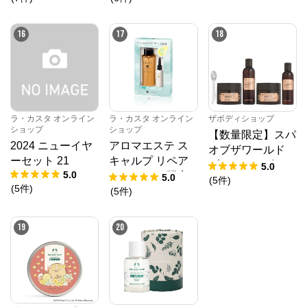
蜜桃の香り
16
17
18
ラ・カスタ オンライン
ラ・カスタ オンライン
ザボディショップ
ショップ
ショップ
【数量限定】スパ
2024 ニューイヤ
アロマエステ ス
オブザワールド
ーセット 21
キャルプ リペア
ブリスフルギフト
5.0
5.0
エッセンス 限定
5.0
DX
(
5
件
)
(
5
件
)
セット
(
5
件
)
19
20