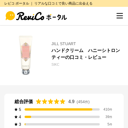
レビコ ポータル ｜ リアルな口コミで良い商品に出会える
JILL STUART
ハンドクリーム ハニーシトロン
ティーの口コミ・レビュー
SIKC
総合評価
4.9
(
454
)
件
5
410
件
4
39
件
3
5
件