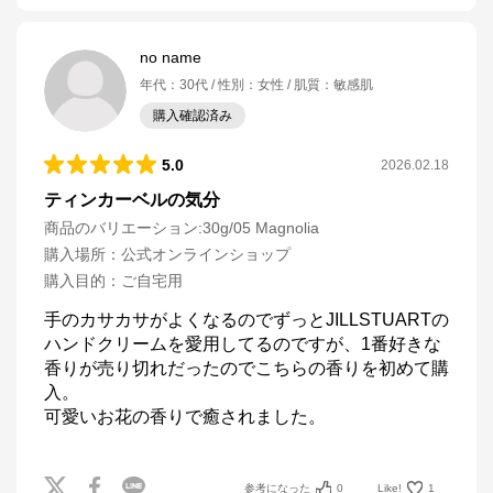
no name
年代
：
30代
性別
：
女性
肌質
：
敏感肌
購入確認済み
5.0
2026.02.18
ティンカーベルの気分
商品のバリエーション:
30g/05 Magnolia
購入場所
：
公式オンラインショップ
購入目的
：
ご自宅用
手のカサカサがよくなるのでずっとJILLSTUARTの
ハンドクリームを愛用してるのですが、1番好きな
香りが売り切れだったのでこちらの香りを初めて購
入。

可愛いお花の香りで癒されました。
参考になった
0
Like!
1