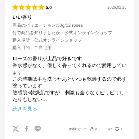
5.0
2026.02.25
いい香り
商品のバリエーション:
30g/02 roses
何で商品を知りましたか
：
公式オンラインショップ
購入場所
：
公式オンラインショップ
購入目的
：
ご自宅用
ローズの香りが上品で好きです

香水感がなく、優しく香ってくれるので愛用してい
ます

この時期は手を洗ったあといつも乾燥するので必ず
塗っています

敏感肌×乾燥肌ですが、刺激も全くなくピリピリし
たりもしない
…
続きを見る
参考になった
0
Like!
1