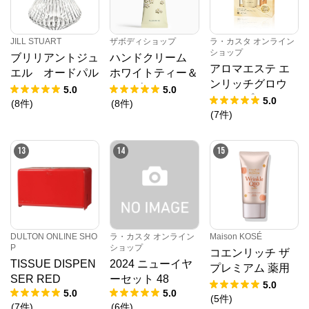
JILL STUART
ザボディショップ
ラ・カスタ オンライン
ショップ
ブリリアントジュ
ハンドクリーム
アロマエステ エ
エル オードパル
ホワイトティー＆
ンリッチグロウ
ファン
エルダーフラワー
5.0
5.0
ディープマスク
5.0
(
8
件
)
(
8
件
)
デビューセット
(
7
件
)
13
14
15
DULTON ONLINE SHO
ラ・カスタ オンライン
Maison KOSÉ
P
ショップ
コエンリッチ ザ
TISSUE DISPEN
2024 ニューイヤ
プレミアム 薬用
SER RED
ーセット 48
リンクルホワイト
5.0
5.0
5.0
ハンドクリーム
(
5
件
)
(
7
件
)
(
6
件
)