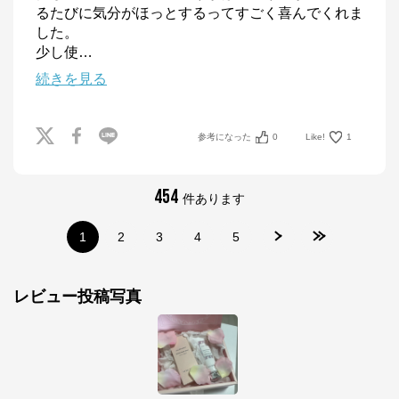
るたびに気分がほっとするってすごく喜んでくれま
した。

少し使
…
続きを見る
参考になった
0
Like!
1
454
件あります
1
2
3
4
5
レビュー投稿写真
JILL STUART
公式ECサイト