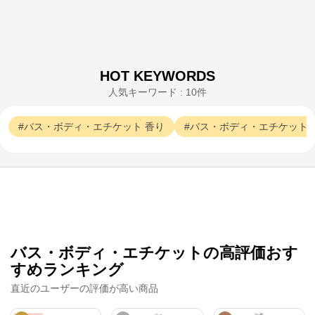
※外部サイトが開きます
JILL STUART
からのコメント
コーセーグループのオフィシャルWebサイトです。コ
HOT KEYWORDS
ーセーグループが展開する商品情報をはじめ、キャン
ペーン情報や毎日の美活動に役立つ情報をお届け。ま
人気キーワード : 10件
た、コーセー商品をご購入いただくことができます。
バス・ボディ・エチケット
香り
バス・ボディ・エチケット
バス・ボディ・エチケットの高評価おす
すめランキング
直近のユーザーの評価が高い商品