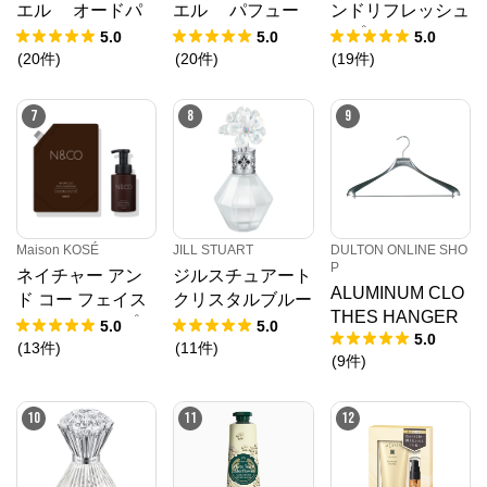
エル オードパ
エル パフュー
ンドリフレッシュ
ルファン ロー
ムド ハンドクリ
スプレー
5.0
5.0
5.0
ラーボール
ーム
(
20
件
)
(
20
件
)
(
19
件
)
7
8
9
Maison KOSÉ
JILL STUART
DULTON ONLINE SHO
P
ネイチャー アン
ジルスチュアート
ALUMINUM CLO
ド コー フェイス
クリスタルブルー
THES HANGER
＆ハンドソープ
ム スノー オード
5.0
5.0
5.0
＜2L つめかえ用
パルファン
(
13
件
)
(
11
件
)
(
9
件
)
＞（300mLつめか
えボトル1個付
10
11
12
き）