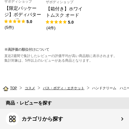
ザボディショップ
ザボディショップ
【限定パッケー
【箱付き】ホワイ
ジ】ボディバター
トムスク オード
ST（香り：スト
トワレ
5.0
5.0
ロベリー）
(
5
件
)
(
4
件
)
※高評価の順位付けについて
直近2週間で集計したレビューの評価平均が高い商品順に表示されます。
集計対象は、5件以上のレビューがある商品となります。
TOP
コスメ
バス・ボディ・エチケット
ハンドクリーム ハニ
商品・レビューを探す
カテゴリから探す