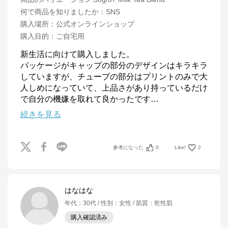
何で商品を知りましたか
：
SNS
購入場所
：
公式オンラインショップ
購入目的
：
ご自宅用
新生活に向けて購入しました。

パッケージがキャップの部分のデザインはキラキラ
していますが、チューブの部分はプリントのみで大
人しめになっていて、上品さがあり持っているだけ
で自分の機嫌を取れて良かったです
…
続きを見る
参考になった
0
Like!
2
はなはな
年代
：
30代
性別
：
女性
肌質
：
乾性肌
購入確認済み