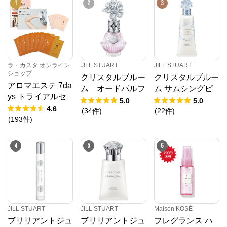
1
2
3
ラ・カスタ オンライン
JILL STUART
JILL STUART
ショップ
クリスタルブルー
クリスタルブルー
アロマエステ 7da
ム オードパルフ
ム サムシングピ
ys トライアルセ
ァン ドレスドエ
ュアブルー パフ
5.0
5.0
ット 11
4.6
ディション
ュームド ハンド
(
34
件
)
(
22
件
)
(
193
件
)
エッセンス
4
5
6
JILL STUART
JILL STUART
Maison KOSÉ
ブリリアントジュ
ブリリアントジュ
フレグランス ハ