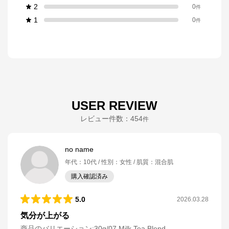
2
0
件
1
0
件
USER REVIEW
レビュー件数：
454
件
no name
年代
：
10代
性別
：
女性
肌質
：
混合肌
購入確認済み
5.0
2026.03.28
気分が上がる
商品のバリエーション:
30g/07 Milk Tea Blend