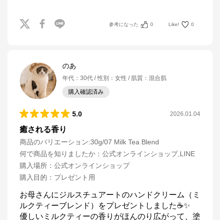
参考になった
0
Like!
0
のあ
年代
：
30代
性別
：
女性
肌質
：
混合肌
購入確認済み
5.0
2026.01.04
癒される香り
商品のバリエーション:
30g/07 Milk Tea Blend
何で商品を知りましたか
：
公式オンラインショップ,LINE
購入場所
：
公式オンラインショップ
購入目的
：
プレゼント用
お母さんにジルスチュアートのハンドクリーム（ミ
ルクティーブレンド）をプレゼントしました☕️✨

優しいミルクティーの香りがほんのり広がって、塗