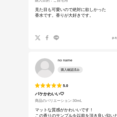
購入目的
：
ご自宅用
見た目も可愛いので絶対に欲しかった

香水です。香りが大好きです。

参
no name
購入確認済み
5.0
パケかわいい🤍
商品のバリエーション:
30mL
マットな質感がかわいいです！

この香りのサンプルを以前を頂き良い匂い