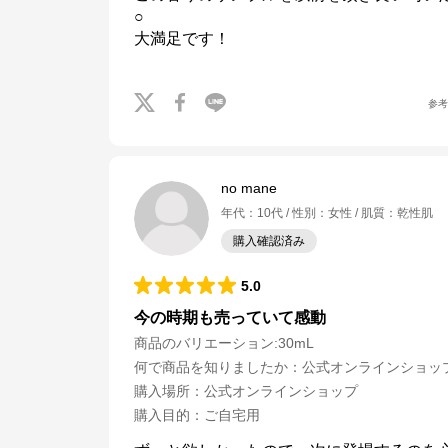
○

大満足です！
参
no mane
年代
：
10代
性別
：
女性
肌質
：
乾性肌
購入確認済み
5.0
今の時期も売っていて感動
商品のバリエーション:
30mL
何で商品を知りましたか
：
公式オンラインショッ
購入場所
：
公式オンラインショップ
JILL STUART
購入目的
：
ご自宅用
公式ECサイト