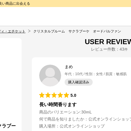
で良い商品に出会える
ディ・エチケット
クリスタルブルーム サクラブーケ オードパルファン
USER REVIE
レビュー件数：
43
件
まめ
年代
：
10代
性別
：
女性
肌質
：
敏感肌
購入確認済み
5.0
長い時間香ります
商品のバリエーション:
30mL
何で商品を知りましたか
：
公式オンラインショッ
クラブー
購入場所
：
公式オンラインショップ