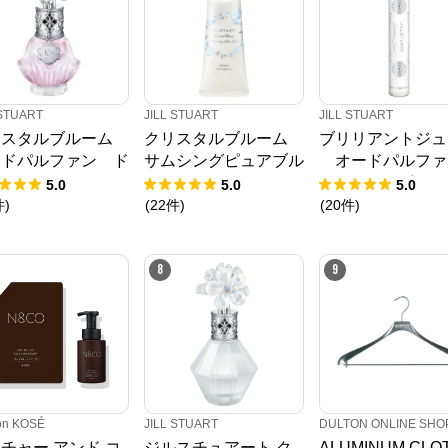
 STUART
JILL STUART
JILL STUART
リスタルブルーム
クリスタルブルーム
ブリリアントジュ
ードパルファン ド
サムシングピュアブル
オードパルファ
スドエディション
ー パフュームド ハン
ローラーボール
5.0
5.0
5.0
ド エッセンス
件
)
(
22
件
)
(
20
件
)
8
9
on KOSÉ
JILL STUART
DULTON ONLINE SHO
チャー アンド コ
ジルスチュアート ク
ALUMINUM CLO