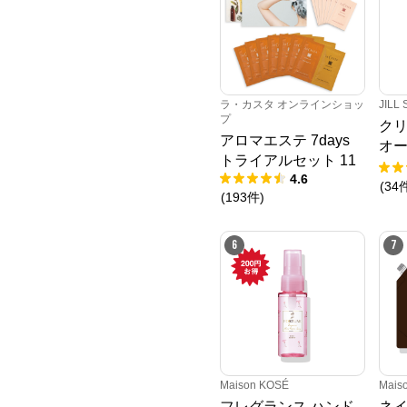
ラ・カスタ オンラインショッ
JILL
プ
ク
アロマエステ 7days
オ
トライアルセット 11
レ
4.6
(
34
(
193
件
)
6
7
Maison KOSÉ
Mais
フレグランス ハンド
ネイ