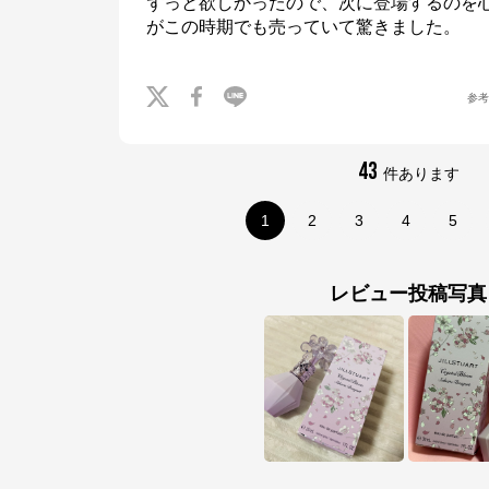
ずっと欲しかったので、次に登場するのを
がこの時期でも売っていて驚きました。
※外部サイトが開きます
参
JILL STUART
からのコメント
コーセーグループのオフィシャルWebサイトです。コーセーグループが展開
する商品情報をはじめ、キャンペーン情報や毎日の美活動に役立つ情報をお届
43
け。また、コーセー商品をご購入いただくことができます。
件あります
1
2
3
4
5
レビュー投稿写真