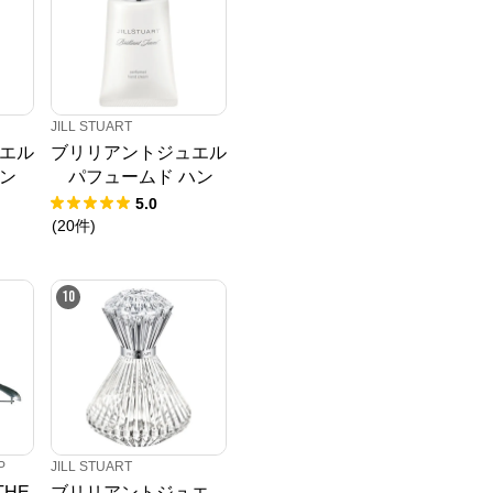
JILL STUART
エル
ブリリアントジュエル
ン
パフュームド ハン
ドクリーム
5.0
(
20
件
)
10
P
JILL STUART
THE
ブリリアントジュエ