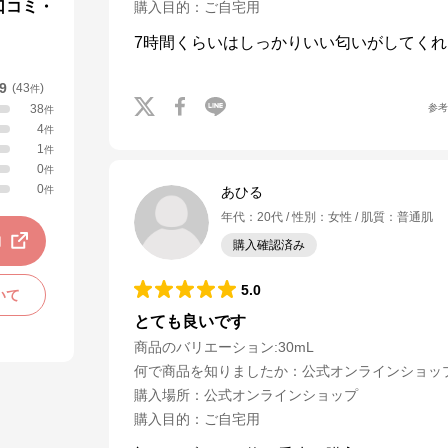
口コミ・
購入目的
：
ご自宅用
7時間くらいはしっかりいい匂いがしてくれ
.9
(
43
)
件
参
38
件
4
件
1
件
0
件
0
件
あひる
年代
：
20代
性別
：
女性
肌質
：
普通肌
動
購入確認済み
5.0
いて
とても良いです
商品のバリエーション:
30mL
何で商品を知りましたか
：
公式オンラインショッ
購入場所
：
公式オンラインショップ
購入目的
：
ご自宅用