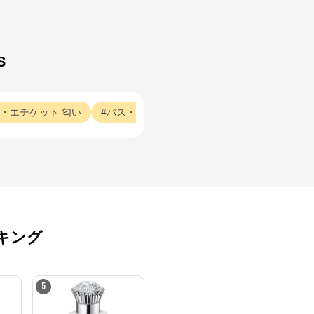
S
・エチケット
匂い
バス・ボディ・エチケット
桜の香り
バス
キング
5