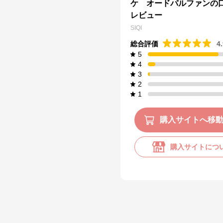
ケ オードパルファンの
レビュー
SIQI
総合評価
4
5
4
3
2
1
購入サイトへ移
購入サイトにつ