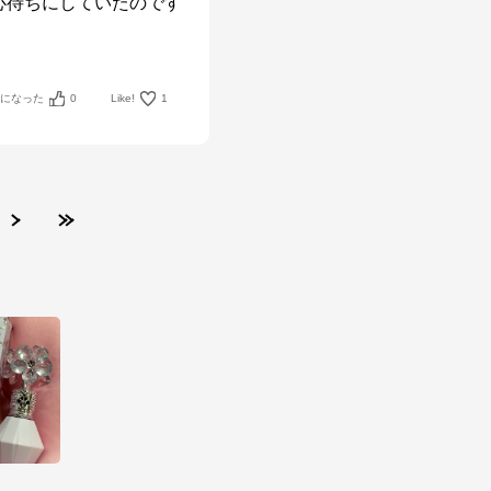
心待ちにしていたのです
考になった
0
Like!
1