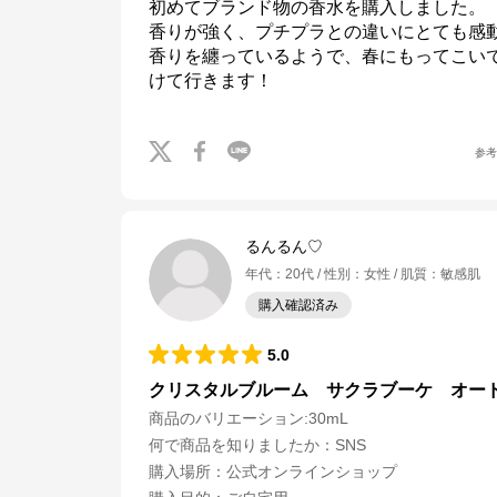
初めてブランド物の香水を購入しました。

香りが強く、プチプラとの違いにとても感
香りを纏っているようで、春にもってこい
けて行きます！
参
るんるん♡
年代
：
20代
性別
：
女性
肌質
：
敏感肌
購入確認済み
5.0
クリスタルブルーム サクラブーケ オー
商品のバリエーション:
30mL
何で商品を知りましたか
：
SNS
購入場所
：
公式オンラインショップ