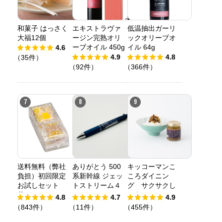
和菓子 はっさく
エキストラヴァ
低温抽出ガーリ
大福12個
ージン完熟オリ
ックオリーブオ
ーブオイル 450g
イル 64g
4.6
4.9
4.8
（35件）
（92件）
（366件）
7
8
9
送料無料（弊社
ありがとう 500
キッコーマンこ
負担）初回限定
系新幹線 ジェッ
ころダイニン
お試しセット
トストリーム４
グ サクサクし
袋
＆１
ょうゆアーモン
4.8
4.7
4.9
ド ペッパー＆
（843件）
（11件）
（455件）
スモーク風味