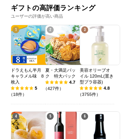
ギフトの高評価ランキング
ユーザーの評価が高い商品
1
2
3
ドラえもん半月
夏・大満足パッ
美容オリーブオ
キャラメル味 8
ク 特大パック
イル 120mL(置き
枚入
型プラ容器)
4.7
5
4.8
（427件）
（18件）
（3755件）
4
5
6