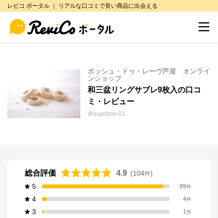
レビコ ポータル ｜ リアルな口コミで良い商品に出会える
ポッシュ・ドゥ・レーヴ芦屋 オンライ
ンショップ
和三盆リングサブレ9枚入の口コ
ミ・レビュー
Wasanbon-01
総合評価
4.9
(
104
)
件
5
99
件
4
4
件
3
1
件