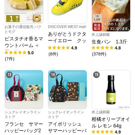
DISCOVER WEST mall
お菓子の通信販売 パク
とモグ
ありがとうドクタ
井上誠耕園
ピスタチオ香るマ
ーイエロー クッ
生食パン 1.3斤
ウントバーム ＜
ション
4.9
4.8
夏の輪＞ 1山
5.0
(
8
件
)
(
378
件
)
(
7
件
)
13
14
15
シュクレイオンライン
シュクレイオンライン
井上誠耕園
ストア
ストア
柑橘オリーブオイ
フランセ サマー
アイボリッシュ
ル レモン 64g
ハッピーバッグ2
サマーハッピーバ
4.9