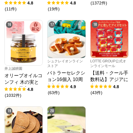
026
ッグ2026
4.8
4.8
(
1372
件
)
(
11
件
)
(
19
件
)
16
17
18
シュクレイオンライン
LOTTE GROUP公式オ
ストア
ンラインモール
井上誠耕園
バトラーセレクシ
【送料・クール手
オリーブオイルコ
ョン16個入 10周
数料込】アジアに
ンフィ 木の実と
年記念パッケージ
恋してアイスセッ
4.9
4.8
ドライ果実 192g
4.8
ト（クリアファイ
(
63
件
)
(
43
件
)
春限定
(
1032
件
)
ル1種・ステッカ
ーシール付き）
19
20