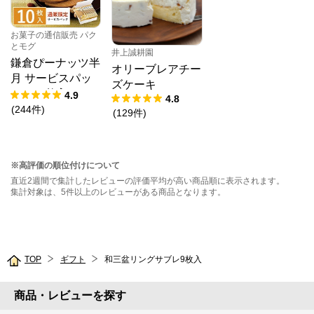
お菓子の通信販売 パク
とモグ
井上誠耕園
鎌倉ぴーナッツ半
オリーブレアチー
月 サービスパッ
ズケーキ
ク 10枚入
4.9
4.8
(
244
件
)
(
129
件
)
※高評価の順位付けについて
直近2週間で集計したレビューの評価平均が高い商品順に表示されます。
集計対象は、5件以上のレビューがある商品となります。
TOP
ギフト
和三盆リングサブレ9枚入
商品・レビューを探す