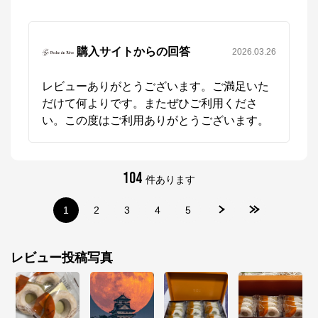
公式ECサイト
購入サイトからの回答
2026.03.26
※外部サイトが開きます
レビューありがとうございます。ご満足いた
ポッシュ・ドゥ・レーヴ芦屋　オンラインショ
ップ
からのコメント
だけて何よりです。またぜひご利用くださ
https://online.poche-du-reve.com/shop/default.aspx
い。この度はご利用ありがとうございます。
104
件あります
1
2
3
4
5
レビュー投稿写真