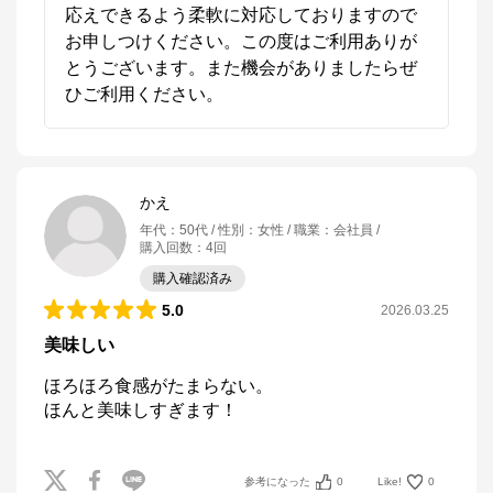
応えできるよう柔軟に対応しておりますので
お申しつけください。この度はご利用ありが
とうございます。また機会がありましたらぜ
ひご利用ください。
かえ
年代
：
50代
性別
：
女性
職業
：
会社員
購入回数
：
4回
購入確認済み
5.0
2026.03.25
美味しい
ほろほろ食感がたまらない。

ほんと美味しすぎます！
ポッシュ・ドゥ・レーヴ芦屋 オンラインショッ
プ
参考になった
0
Like!
0