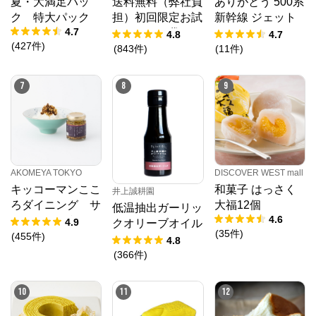
夏・大満足パッ
送料無料（弊社負
ありがとう 500系
ク 特大パック
担）初回限定お試
新幹線 ジェット
4.7
しセット 袋
ストリーム４＆１
4.8
4.7
(
427
件
)
(
843
件
)
(
11
件
)
7
8
9
AKOMEYA TOKYO
DISCOVER WEST mall
キッコーマンここ
和菓子 はっさく
井上誠耕園
ろダイニング サ
大福12個
低温抽出ガーリッ
4.6
クサクしょうゆア
4.9
クオリーブオイル
(
35
件
)
ーモンド ペッパ
(
455
件
)
64g
4.8
ー＆スモーク風味
(
366
件
)
10
11
12