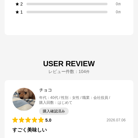
2
0
件
1
0
件
USER REVIEW
レビュー件数：
104
件
チョコ
年代
：
40代
性別
：
女性
職業
：
会社役員
購入回数
：
はじめて
購入確認済み
5.0
2026.07.06
すごく美味しい