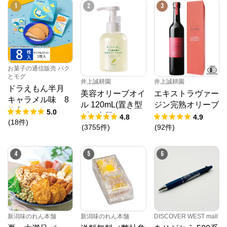
1
2
3
お菓子の通信販売 パク
とモグ
井上誠耕園
井上誠耕園
ドラえもん半月
美容オリーブオイ
エキストラヴァー
キャラメル味 8
ル 120mL(置き型
ジン完熟オリーブ
枚入
5.0
プラ容器)
オイル 450g
4.8
4.9
(
18
件
)
(
3755
件
)
(
92
件
)
4
5
6
新潟味のれん本舗
新潟味のれん本舗
DISCOVER WEST mall