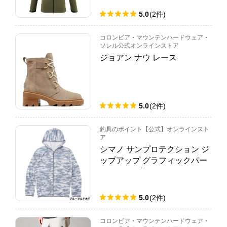
5.0
(
2
件
)
コロンビア・マウンテンハードウェア・
ソレル公式オンラインストア
ジョアン ナウ レース
5.0
(
2
件
)
釣具のポイント【公式】オンラインスト
ア
シマノ サンプロテクション ジ
ップアップ グラフィックパー
カー 2XL ブルーマルチカモ W
J-040X
5.0
(
2
件
)
コロンビア・マウンテンハードウェア・