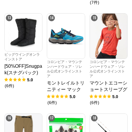
ーディ
(
7
件
)
13
14
15
ビッグウイングオンラ
インストア
コロンビア・マウンテ
コロンビア・マウンテ
[50%OFF]Snugpa
ンハードウェア・ソレ
ンハードウェア・ソレ
ル公式オンラインスト
ル公式オンラインスト
k(スナグパック)
ア
ア
テントブーツ
5.0
モントレイルトリ
マウントエコーシ
(
6
件
)
ニティー マック
ョートスリーブグ
ス
ラフィックTシャ
5.0
5.0
ツ
(
6
件
)
(
6
件
)
16
17
18