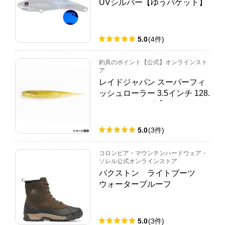
UVシルバー【ゆうパケット】
5.0
(
4
件
)
釣具のポイント【公式】オンラインスト
ア
レイドジャパン スーパーフィ
ッシュローラー 3.5インチ 128.
サンドワカサギ【ゆうパケッ
ト】
5.0
(
3
件
)
コロンビア・マウンテンハードウェア・
ソレル公式オンラインストア
バクストン ライトブーツ
ウォータープルーフ
5.0
(
3
件
)