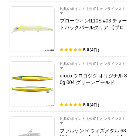
釣具のポイント【公式】オンラインスト
ア
ブローウィン!110S #03 チャー
トバックパールクリア 【ブロ
ーウィン！110Sの中からお一
人様2点まで】
5.0
(
4
件
)
釣具のポイント【公式】オンラインスト
ア
uroco ウロコジグ オリジナル 8
0g 004 グリーンゴールド
5.0
(
4
件
)
釣具のポイント【公式】オンラインスト
ア
ファルケン R ウィズメタル 68