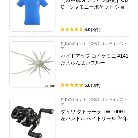
［渋谷店/オンライン限定］CD
G シャモニーポケット ショ
ートスリーブ Tシャツ
5.0
(
3
件
)
釣具のポイント【公式】オンラインスト
ア
ハイドアップ コイケミニ #141
たまらんばいブルー
5.0
(
3
件
)
釣具のポイント【公式】オンラインスト
ア
ダイワ タトゥーラ TW 100HL
左ハンドル ベイトリール 24年
モデル