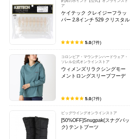
釣具のポイント【公式】オンラインスト
ア
ケイテック クレイジーフラッ
パー 2.8インチ 529 クリスタル
フラッシュ【ゆうパケット】
5.0
(
7
件
)
コロンビア・マウンテンハードウェア・
ソレル公式オンラインストア
ウィメンズリラクシングモー
メントロングスリーブフーデ
ィ
5.0
(
7
件
)
ビッグウイングオンラインストア
[50%OFF]Snugpak(スナグパッ
ク) テントブーツ