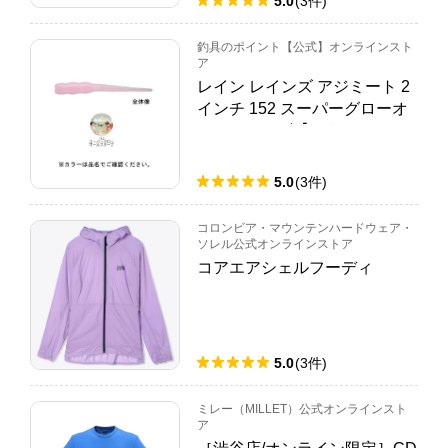
5.0
(
3
件
)
釣具のポイント【公式】オンラインスト
ア
レイン レインズ アジミート 2
インチ 152 スーパーグローオ
ールスターズ【ゆうパケッ
ト】
5.0
(
3
件
)
コロンビア・マウンテンハードウェア・
ソレル公式オンラインストア
コアエアシェルフーディ
5.0
(
3
件
)
ミレー（MILLET）公式オンラインスト
ア