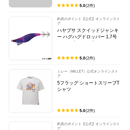
5.0
(
2
件
)
釣具のポイント【公式】オンラインスト
ア
ハヤブサ スクイッドジャンキ
ー ハグハグドロッパー 1.7号
9.トリプルパープル SR407
【ゆうパケット】
5.0
(
2
件
)
ミレー（MILLET）公式オンラインスト
ア
5フラッグ ショートスリーブT
シャツ
5.0
(
2
件
)
釣具のポイント【公式】オンラインスト
ア