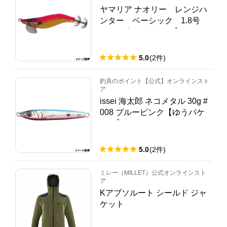
ヤマリア ナオリー レンジハ
ンター ベーシック 1.8号
013 ピンクレモン【ゆうパケ
ット】
5.0
(
2
件
)
釣具のポイント【公式】オンラインスト
ア
issei 海太郎 ネコメタル 30g #
008 ブルーピンク【ゆうパケ
ット】
5.0
(
2
件
)
ミレー（MILLET）公式オンラインスト
ア
Kアブソルート シールド ジャ
ケット