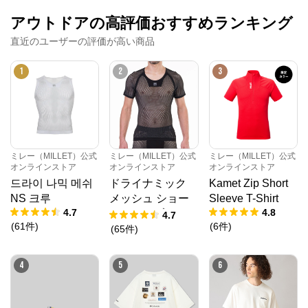
アウトドアの高評価おすすめランキング
直近のユーザーの評価が高い商品
1
2
3
ミレー（MILLET）公式
ミレー（MILLET）公式
ミレー（MILLET）公式
オンラインストア
オンラインストア
オンラインストア
드라이 나믹 메쉬
ドライナミック
Kamet Zip Short
NS 크루
メッシュ ショー
Sleeve T-Shirt
4.7
4.8
トスリーブ
4.7
(
61
件
)
(
6
件
)
(
65
件
)
4
5
6