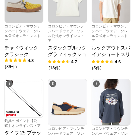
コロンビア・マウンテ
コロンビア・マウンテ
コロンビア・マウンテ
ンハードウェア・ソレ
ンハードウェア・ソレ
ンハードウェア・ソレ
ル公式オンラインスト
ル公式オンラインスト
ル公式オンラインスト
ア
ア
ア
チャドウィック
スタックブルック
ルックアウトスパ
クラシック
グラフィックショ
イアショートスリ
4.8
ートスリーブTシ
ーブTシャツ
4.7
4.6
(
39
件
)
ャツ
(
18
件
)
(
5
件
)
7
8
9
釣具のポイント【公
式】オンラインストア
コロンビア・マウンテ
コロンビア・マウンテ
ダイワ 25 ブラッ
ンハードウェア・ソレ
ンハードウェア・ソレ