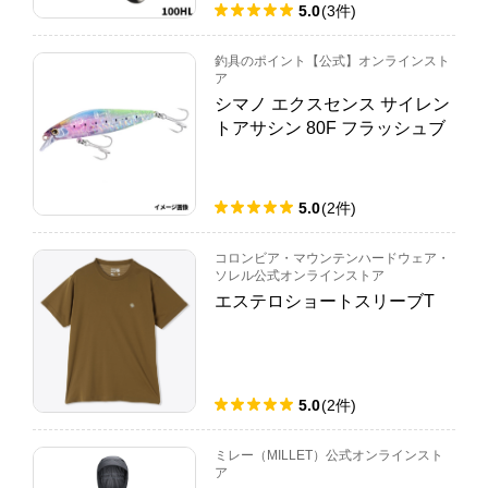
5.0
(
3
件
)
釣具のポイント【公式】オンラインスト
ア
シマノ エクスセンス サイレン
トアサシン 80F フラッシュブ
ースト 006 Tクリアイワシ XM
-180W【ゆうパケット】
5.0
(
2
件
)
コロンビア・マウンテンハードウェア・
ソレル公式オンラインストア
エステロショートスリーブT
5.0
(
2
件
)
ミレー（MILLET）公式オンラインスト
ア