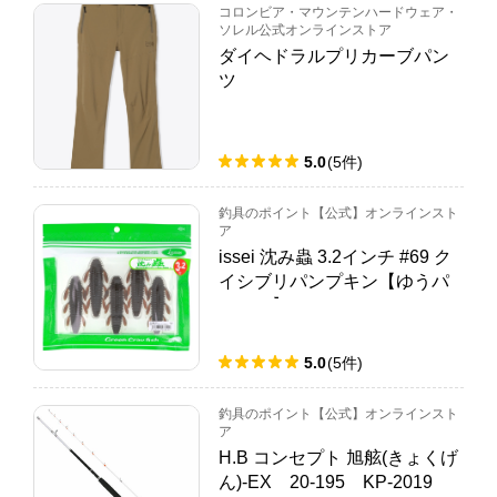
コロンビア・マウンテンハードウェア・
ソレル公式オンラインストア
ダイヘドラルプリカーブパン
ツ
5.0
(
5
件
)
釣具のポイント【公式】オンラインスト
ア
issei 沈み蟲 3.2インチ #69 ク
イシブリパンプキン【ゆうパ
ケット】
5.0
(
5
件
)
釣具のポイント【公式】オンラインスト
ア
H.B コンセプト 旭舷(きょくげ
ん)-EX 20-195 KP-2019