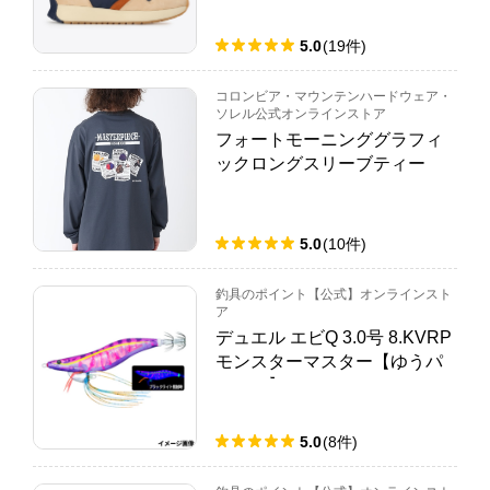
5.0
(
19
件
)
コロンビア・マウンテンハードウェア・
ソレル公式オンラインストア
フォートモーニンググラフィ
ックロングスリーブティー
5.0
(
10
件
)
釣具のポイント【公式】オンラインスト
ア
デュエル エビQ 3.0号 8.KVRP
モンスターマスター【ゆうパ
ケット】
5.0
(
8
件
)