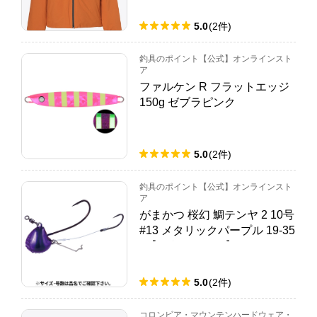
5.0
(
2
件
)
釣具のポイント【公式】オンラインスト
ア
ファルケン R フラットエッジ
150g ゼブラピンク
5.0
(
2
件
)
釣具のポイント【公式】オンラインスト
ア
がまかつ 桜幻 鯛テンヤ 2 10号
#13 メタリックパープル 19-35
0【ゆうパケット】
5.0
(
2
件
)
コロンビア・マウンテンハードウェア・