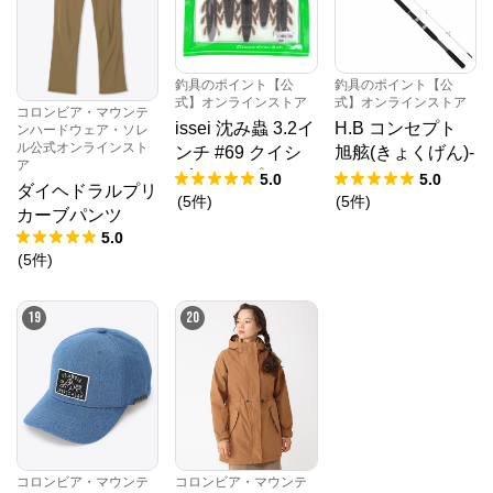
釣具のポイント【公
釣具のポイント【公
式】オンラインストア
式】オンラインストア
コロンビア・マウンテ
issei 沈み蟲 3.2イ
H.B コンセプト
ンハードウェア・ソレ
ル公式オンラインスト
ンチ #69 クイシ
旭舷(きょくげん)-
ア
ブリパンプキン
EX 20-195 KP
5.0
5.0
ダイヘドラルプリ
【ゆうパケット】
-2019 H.B con
(
5
件
)
(
5
件
)
カーブパンツ
cept
5.0
(
5
件
)
19
20
コロンビア・マウンテ
コロンビア・マウンテ