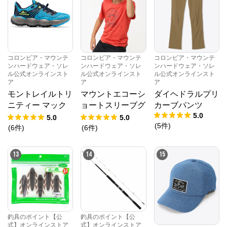
コロンビア・マウンテ
コロンビア・マウンテ
コロンビア・マウンテ
ンハードウェア・ソレ
ンハードウェア・ソレ
ンハードウェア・ソレ
ル公式オンラインスト
ル公式オンラインスト
ル公式オンラインスト
ア
ア
ア
モントレイルトリ
マウントエコーシ
ダイヘドラルプリ
ニティー マック
ョートスリーブグ
カーブパンツ
5.0
ス
ラフィックTシャ
5.0
5.0
(
5
件
)
ツ
(
6
件
)
(
6
件
)
13
14
15
釣具のポイント【公
釣具のポイント【公
式】オンラインストア
式】オンラインストア