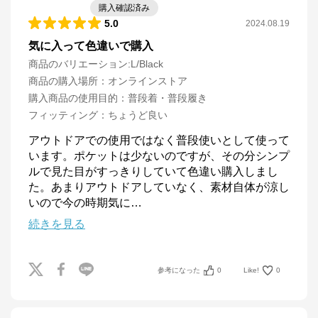
購入確認済み
5.0
2024.08.19
気に入って色違いで購入
商品のバリエーション:
L/Black
商品の購入場所
：
オンラインストア
購入商品の使用目的
：
普段着・普段履き
フィッティング
：
ちょうど良い
アウトドアでの使用ではなく普段使いとして使って
います。ポケットは少ないのですが、その分シンプ
ルで見た目がすっきりしていて色違い購入しまし
た。あまりアウトドアしていなく、素材自体が涼し
いので今の時期気に
…
続きを見る
参考になった
0
Like!
0