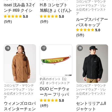
コロンビア・マウンテ
issei 沈み蟲 3.2イ
H.B コンセプト
ンハードウェア・ソレ
ル公式オンラインスト
ンチ #69 クイシ
旭舷(きょくげん)-
ア
ブリパンプキン
EX 20-195 KP
5.0
5.0
ループスパイアー
【ゆうパケット】
-2019 H.B con
(
5
件
)
(
5
件
)
パスキャップ
cept
5.0
(
5
件
)
16
17
18
釣具のポイント【公
式】オンラインストア
コロンビア・マウンテ
コロンビア・マウンテ
DUO ビーチウォ
ンハードウェア・ソレ
ンハードウェア・ソレ
ル公式オンラインスト
ル公式オンラインスト
ーカー フリッパ
ア
ア
ー 32 UVエメラル
5.0
ウィメンズロロパ
セントリリアムII
ドRT【ゆうパケ
(
4
件
)
スインターチェン
ジャケット
ット】