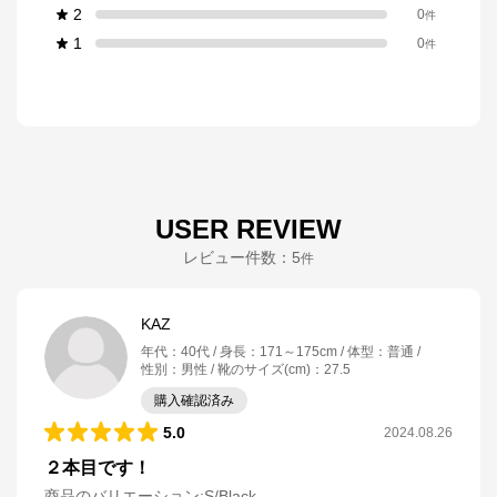
2
0
件
1
0
件
USER REVIEW
レビュー件数：
5
件
KAZ
年代
：
40代
身長
：
171～175cm
体型
：
普通
性別
：
男性
靴のサイズ(cm)
：
27.5
購入確認済み
5.0
2024.08.26
２本目です！
商品のバリエーション:
S/Black