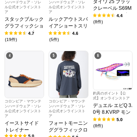
ダイワ 25 ブラッ
ンハードウェア・ソレ
ンハードウェア・ソレ
コロンビアスポーツウェアではアウトドア総合ブラン
ル公式オンラインスト
ル公式オンラインスト
クレーベル S69M
ド「コロンビア」、本格登山、クライミングカテゴリ
ア
ア
L-2・ST (2026年
ーのウェアやバックパックを提供している「マウンテ
4.4
スタックブルック
ルックアウトスパ
ンハードウェア」、機能性とデザイン性を備えたフッ
追加モデル)
(
8
件
)
トウェアブランド「ソレル」を展開しています。
グラフィックショ
イアショートスリ
ートスリーブTシ
ーブTシャツ
4.7
4.6
ャツ
(
19
件
)
(
5
件
)
4
5
6
釣具のポイント【公
式】オンラインストア
コロンビア・マウンテ
コロンビア・マウンテ
デュエル エビQ 3.
ンハードウェア・ソレ
ンハードウェア・ソレ
ル公式オンラインスト
ル公式オンラインスト
0号 8.KVRP モン
ア
ア
スターマスター
5.0
イーストサイド
フォートモーニン
【ゆうパケット】
(
8
件
)
トレイナー
ググラフィックロ
5.0
ングスリーブティ