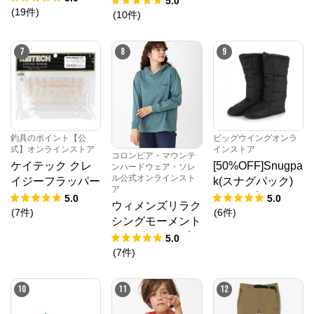
5.0
(
19
件
)
ー
(
10
件
)
7
8
9
釣具のポイント【公
ビッグウイングオンラ
式】オンラインストア
インストア
コロンビア・マウンテ
ケイテック クレ
[50%OFF]Snugpa
ンハードウェア・ソレ
ル公式オンラインスト
イジーフラッパー
k(スナグパック)
ア
2.8インチ 529 ク
テントブーツ
5.0
5.0
ウィメンズリラク
リスタルフラッシ
(
7
件
)
(
6
件
)
シングモーメント
ュ【ゆうパケッ
ロングスリーブフ
5.0
ト】
ーディ
(
7
件
)
10
11
12