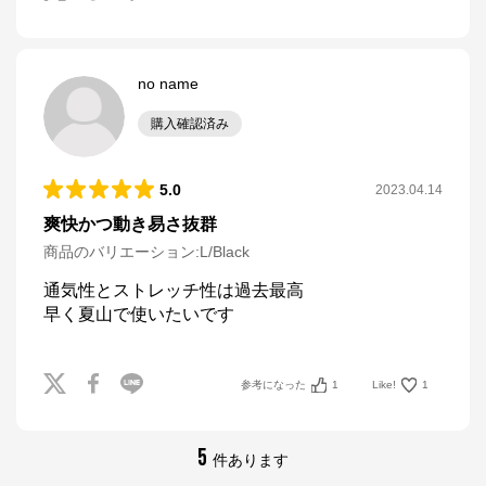
no name
購入確認済み
5.0
2023.04.14
爽快かつ動き易さ抜群
商品のバリエーション:
L/Black
通気性とストレッチ性は過去最高

早く夏山で使いたいです
参考になった
1
Like!
1
5
件あります