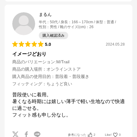
まるん
年代
：
50代
身長
：
166～170cm
体型
：
普通
性別
：
男性
靴のサイズ(cm)
：
26
購入確認済み
5.0
2024.05.28
イメージどおり
商品のバリエーション:
M/Trail
商品の購入場所
：
オンラインストア
購入商品の使用目的
：
普段着・普段履き
フィッティング
：
ちょうど良い
普段使いに着用。

暑くなる時期には嬉しい薄手で軽い生地なので快適
に過ごせる。

フィット感も申し分なし。
参考になった
2
Like!
0