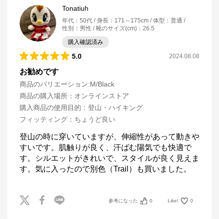
Tonatiuh
年代
：
50代
身長
：
171～175cm
体型
：
普通
性別
：
男性
靴のサイズ(cm)
：
26.5
購入確認済み
5.0
2024.08.08
お勧めです
商品のバリエーション:
M/Black
商品の購入場所
：
オンラインストア
購入商品の使用目的
：
登山・ハイキング
フィッティング
：
ちょうど良い
登山の時に穿いていますが、伸縮性があって動きや
すいです。肌触りが良く、汗ばむ陽気でも快適で
す。シルエットがきれいで、スタイルが良く見えま
す。気に入ったので別色（Trail）も買いました。
参考になった
0
Like!
0