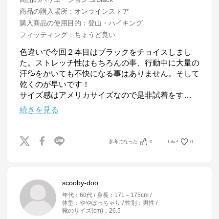
商品の購入場所
：
オンラインストア
購入商品の使用目的
：
登山・ハイキング
フィッティング
：
ちょうど良い
色違いで今回２本目はブラックをチョイスしまし
た。ストレッチ性はもちろんの事、行動中に大量の
汗💦をかいても不快になる事はありません。そして
乾くのが早いです！

サイズ感はアメリカサイズなので是非試着をす
…
続きを見る
参考になった
0
Like!
0
scooby-doo
年代
：
60代
身長
：
171～175cm
体型
：
ややぽっちゃり
性別
：
男性
靴のサイズ(cm)
：
26.5