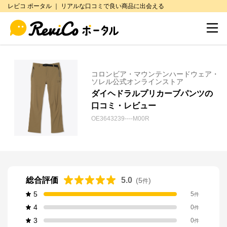
レビコ ポータル ｜ リアルな口コミで良い商品に出会える
コロンビア・マウンテンハードウェア・
ソレル公式オンラインストア
ダイヘドラルプリカーブパンツの
口コミ・レビュー
OE3643239----M00R
総合評価
5.0
(
5
)
件
5
5
件
4
0
件
3
0
件