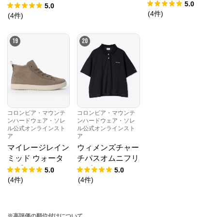
5.0
ジジャケット
5.0
(
4
件
)
(
4
件
)
19
20
コロンビア・マウンテ
コロンビア・マウンテ
ンハードウェア・ソレ
ンハードウェア・ソレ
ル公式オンラインスト
ル公式オンラインスト
ア
ア
マイレージレイン
ウィメンズチャー
ミッド ウォータ
チパスオムニフリ
ープルーフ
ーズゼロショート
5.0
5.0
スリーブポロ
(
4
件
)
(
4
件
)
※高評価の順位付けについて