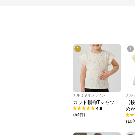
1
2
ナルミヤオンライン
ナル
カット楊柳Tシャツ
【
4.9
めか
(
54
件
)
(
10