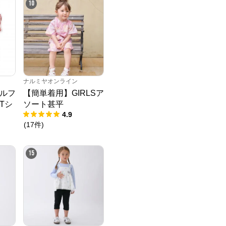
10
ナルミヤオンライン
ルフ
【簡単着用】GIRLSア
Tシ
ソート甚平
4.9
(
17
件
)
15