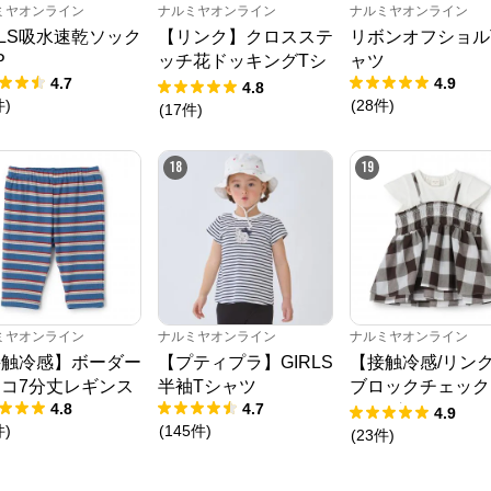
ミヤオンライン
ナルミヤオンライン
ナルミヤオンライン
RLS吸水速乾ソック
【リンク】クロスステ
リボンオフショル
P
ッチ花ドッキングTシ
ャツ
4.7
4.9
ャツ
4.8
件
)
(
28
件
)
(
17
件
)
18
19
ミヤオンライン
ナルミヤオンライン
ナルミヤオンライン
接触冷感】ボーダー
【プティプラ】GIRLS
【接触冷感/リン
コ7分丈レギンス
半袖Tシャツ
ブロックチェック
4.8
4.7
キングTシャツ
4.9
件
)
(
145
件
)
(
23
件
)