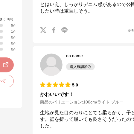
とはいえ、しっかりデニム感があるので公
したい時は重宝しそう。
.9
(
10
)
件
9
件
参
1
件
0
件
0
件
0
件
no name
動
購入確認済み
いて
5.0
かわいいです！
商品のバリエーション:
100cm/ライト ブルー
生地が見た目のわりにとても柔らかく、子
す。裾を折って履いても良さそうだったの
した。