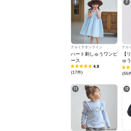
6
7
ナルミヤオンライン
ナル
ハート刺しゅうワンピ
【
ース
ゅ
4.9
ニ
(
17
件
)
(
55
11
12