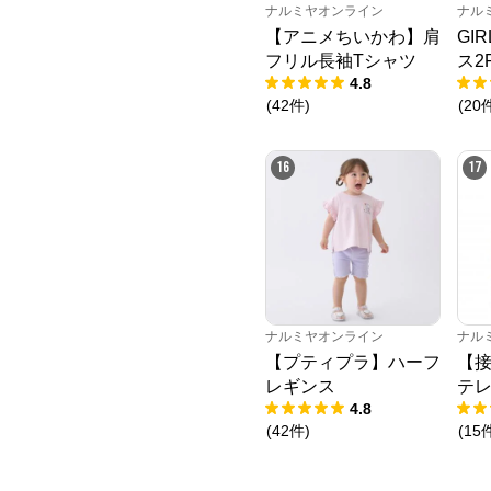
ナルミヤオンライン
ナル
【アニメちいかわ】肩
GI
フリル長袖Tシャツ
ス2
4.8
(
42
件
)
(
20
16
17
ナルミヤオンライン
ナル
【プティプラ】ハーフ
【
レギンス
テレ
4.8
(
42
件
)
(
15