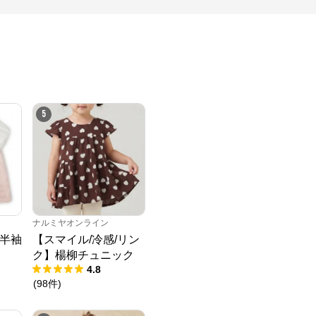
5
ナルミヤオンライン
半袖
【スマイル/冷感/リン
ク】楊柳チュニック
4.8
(
98
件
)