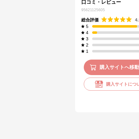
口コミ・レビュー
95621125605
総合評価
4
5
4
3
2
1
購入サイトへ移
購入サイトにつ