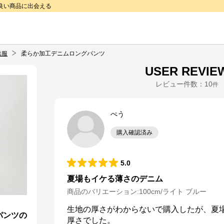
で良い商品に出会える
供服
柔らか加工デニムロングパンツ
USER REVIE
レビュー件数：
10
件
ぺう
購入確認済み
5.0
夏場もイケる薄さのデニム
商品のバリエーション:
100cm/ライト ブルー
生地の厚さがわからないで購入したが、夏
パンツの
厚さでした。
