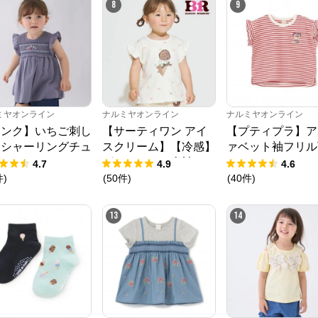
8
9
ミヤオンライン
ナルミヤオンライン
ナルミヤオンライン
リンク】いちご刺し
【サーティワン アイ
【プティプラ】ア
うシャーリングチュ
スクリーム】【冷感】
ァベット袖フリル
ック
グラフィック半袖Tシ
ャツ
4.7
4.9
4.6
ャツ
件
)
(
50
件
)
(
40
件
)
13
14