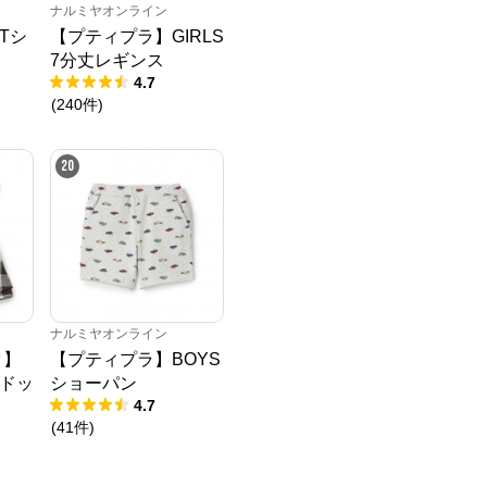
ナルミヤオンライン
Tシ
【プティプラ】GIRLS
7分丈レギンス
4.7
(
240
件
)
20
ナルミヤオンライン
ク】
【プティプラ】BOYS
ドッ
ショーパン
4.7
(
41
件
)