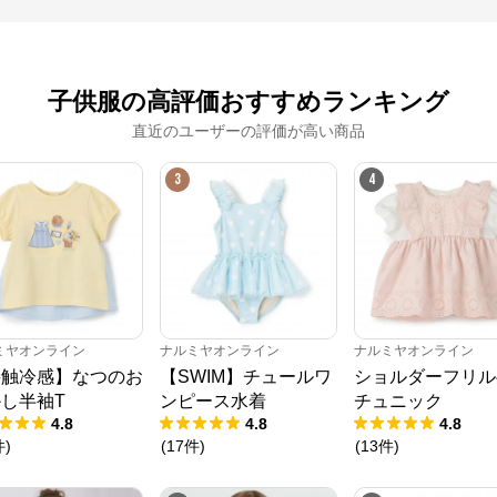
※外部サイトが開きます
子供服の高評価おすすめランキング
ナルミヤオンライン
からのコメント
直近のユーザーの評価が高い商品
ナルミヤオンライン公式通販ショップ。人気子供服メゾピアノ、プティマイ
ン、ラブトキシック、アナスイミニ等、全ブランド、全商品をご覧いただけま
す。
3
4
ミヤオンライン
ナルミヤオンライン
ナルミヤオンライン
接触冷感】なつのお
【SWIM】チュールワ
ショルダーフリル
し半袖T
ンピース水着
チュニック
4.8
4.8
4.8
件
)
(
17
件
)
(
13
件
)