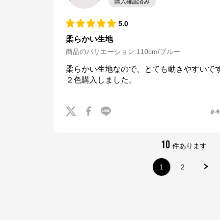
購入確認済み
5.0
柔らかい生地
商品のバリエーション:
110cm/ブルー
柔らかい生地なので、とても動きやすいです
２色購入しました。
参
10
件あります
1
2
ナルミヤオンライン
公式ECサイト