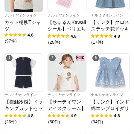
ナルミヤオンライン
ナルミヤオンライン
ナルミヤオンライン
カット楊柳Tシャ
【ちゅるんKawaii
【リンク】クロス
ツ
シール】ベリエち
ステッチ花ドッキ
4.8
ゃん
ングTシャツ
4.8
4.8
(
57
件
)
(
25
件
)
(
17
件
)
7
8
9
ナルミヤオンライン
ナルミヤオンライン
ナルミヤオンライン
【接触冷感】ドッ
【サーティワン
【リンク】インド
キングカットセッ
アイスクリーム】
綿エンブロイダリ
トアップ
【冷感】グラフィ
ーチュニック
4.8
4.9
4.8
ック半袖Tシャツ
(
26
件
)
(
50
件
)
(
34
件
)