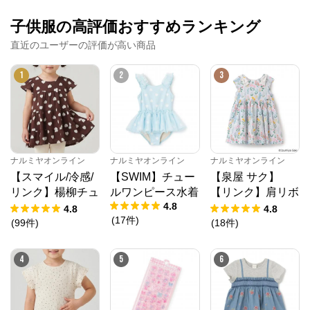
子供服の高評価おすすめランキング
※外部サイトが開きます
直近のユーザーの評価が高い商品
ナルミヤオンライン
からのコメント
1
2
3
ナルミヤオンライン公式通販ショップ。人気子供服メ
ゾピアノ、プティマイン、ラブトキシック、アナスイ
ミニ等、全ブランド、全商品をご覧いただけます。
ナルミヤオンライン
ナルミヤオンライン
ナルミヤオンライン
【スマイル/冷感/
【SWIM】チュー
【泉屋 サク】
リンク】楊柳チュ
ルワンピース水着
【リンク】肩リボ
4.8
ニック
ンフラワーキャッ
4.8
4.8
(
17
件
)
トワンピース
(
99
件
)
(
18
件
)
4
5
6