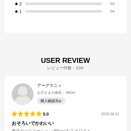
2
0
件
1
0
件
USER REVIEW
レビュー件数：
10
件
アーグラニィ
お子さまの身長
：
-80cm
購入確認済み
5.0
2026.08.02
おそろいでかわいい
商品のバリエーション:
80cm/オフ ホワイト