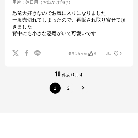
用途
：
休日用（お出かけ向け）
恐竜大好きなのでお気に入りになりました

一度売切れてしまったので、再販され取り寄せて頂
きました

背中にも小さな恐竜がいて可愛いです
参考になった
0
Like!
0
10
件あります
1
2
ナルミヤオンライン
公式ECサイト