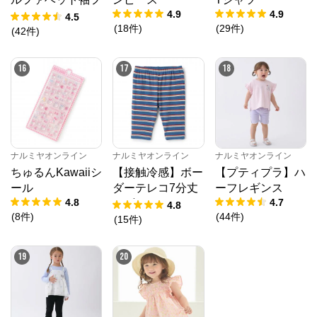
4.9
4.9
リルTシャツ
4.5
(
18
件
)
(
29
件
)
(
42
件
)
16
17
18
ナルミヤオンライン
ナルミヤオンライン
ナルミヤオンライン
ちゅるんKawaiiシ
【接触冷感】ボー
【プティプラ】ハ
ール
ダーテレコ7分丈
ーフレギンス
4.8
4.7
レギンス
4.8
(
8
件
)
(
44
件
)
(
15
件
)
19
20