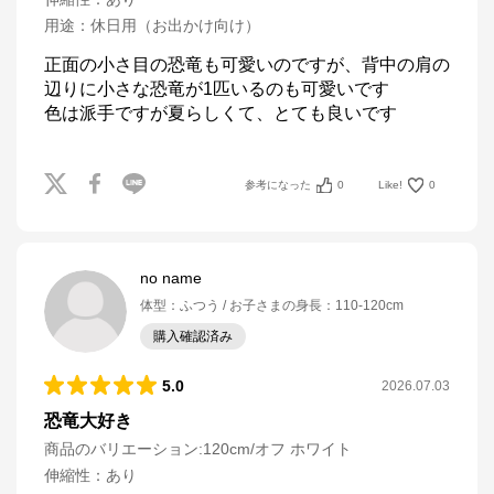
用途
：
休日用（お出かけ向け）
正面の小さ目の恐竜も可愛いのですが、背中の肩の
辺りに小さな恐竜が1匹いるのも可愛いです

参考になった
0
Like!
0
no name
体型
：
ふつう
お子さまの身長
：
110-120cm
購入確認済み
5.0
2026.07.03
恐竜大好き
商品のバリエーション:
120cm/オフ ホワイト
伸縮性
：
あり