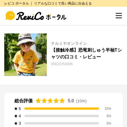
レビコ ポータル ｜ リアルな口コミで良い商品に出会える
ナルミヤオンライン
【接触冷感】恐竜刺しゅう半袖Tシ
ャツの口コミ・レビュー
95622352006
総合評価
5.0
(
10
)
件
5
10
件
4
0
件
3
0
件