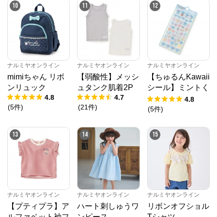
10
11
12
ナルミヤオンライン
ナルミヤオンライン
ナルミヤオンライン
mimiちゃん リボ
【弱酸性】メッシ
【ちゅるんKawaii
ンリュック
ュタンク肌着2P
シール】ミントく
4.8
4.7
ん
4.8
(
5
件
)
(
21
件
)
(
5
件
)
13
14
15
ナルミヤオンライン
ナルミヤオンライン
ナルミヤオンライン
【プティプラ】ア
ハート刺しゅうワ
リボンオフショル
ルファベット袖フ
ンピース
Tシャツ