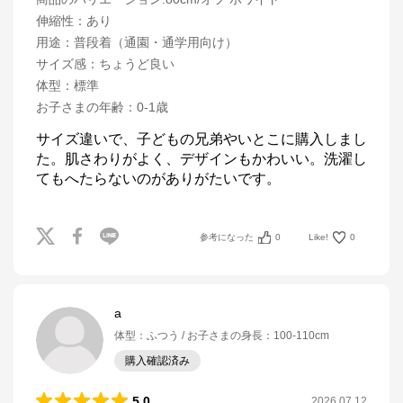
伸縮性
：
あり
用途
：
普段着（通園・通学用向け）
サイズ感
：
ちょうど良い
体型
：
標準
お子さまの年齢
：
0-1歳
サイズ違いで、子どもの兄弟やいとこに購入しまし
た。肌さわりがよく、デザインもかわいい。洗濯し
てもへたらないのがありがたいです。
参考になった
0
Like!
0
a
体型
：
ふつう
お子さまの身長
：
100-110cm
購入確認済み
5.0
2026.07.12