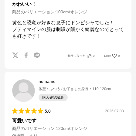
かわいい！
商品のバリエーション:
100cm/オレンジ
黄色と恐竜が好きな息子にドンピシャでした！

プティマインの服は刺繍が細かく綺麗なのでとって
も好きです！
参考になった
0
Like!
0
no name
体型
：
ふつう
お子さまの身長
：
110-120cm
購入確認済み
5.0
2026.07.03
可愛いです
商品のバリエーション:
120cm/オレンジ
伸縮性
：
あり