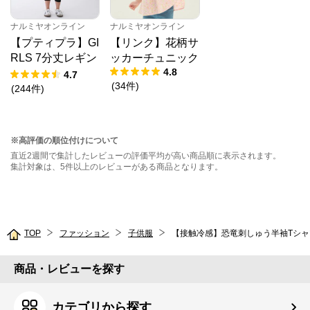
ナルミヤオンライン
ナルミヤオンライン
【プティプラ】GI
【リンク】花柄サ
RLS 7分丈レギン
ッカーチュニック
4.8
ス
4.7
(
34
件
)
(
244
件
)
※高評価の順位付けについて
直近2週間で集計したレビューの評価平均が高い商品順に表示されます。
集計対象は、5件以上のレビューがある商品となります。
TOP
ファッション
子供服
【接触冷感】恐竜刺しゅう半袖Tシャ
商品・レビューを探す
カテゴリから探す