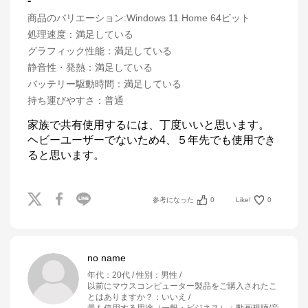
-
商品のバリエーション:
Windows 11 Home 64ビット
処理速度
：
満足している
グラフィック性能
：
満足している
静音性・発熱
：
満足している
バッテリー駆動時間
：
満足している
持ち運びやすさ
：
普通
家族で共有使用するには、丁度いいと思います。

ヘビーユーザーでないため4、５年先でも使用でき
ると思います。
参考になった
0
Like!
0
no name
年代
：
20代
性別
：
男性
以前にマウスコンピューター製品をご購入されたこ
とはありますか？
：
いいえ