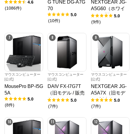
VJF1618
G TUNE DG-A7G
NEXTGEAR JG-
4.6
(
1086
件
)
70
A5G60（ホワイ
5.0
ト）（旧モデル /
5.0
(
10
件
)
販売終了）
(
9
件
)
7
8
9
マウスコンピューター
マウスコンピューター
マウスコンピューター
[公式]
[公式]
[公式]
MousePro BP-I5G
DAIV FX-I7G7T
NEXTGEAR JG-
5A
（旧モデル / 販売
A5A7X（旧モデ
5.0
終了）
ル / 販売終了）
5.0
5.0
(
8
件
)
(
7
件
)
(
7
件
)
10
11
12