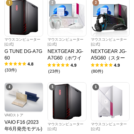
1
2
3
マウスコンピューター
マウスコンピューター
マウスコンピューター
[公式]
[公式]
[公式]
G TUNE DG-A7G
NEXTGEAR JG-
NEXTGEAR JG-
60
A7G60（ホワイ
A5G60（スター
4.8
ト5点セット）
ター5点セット）
4.9
4.9
(
33
件
)
(
23
件
)
(
80
件
)
4
5
6
VAIOストア
VAIO F16 (2023
マウスコンピューター
マウスコンピューター
年6月発売モデル)
[公式]
[公式]