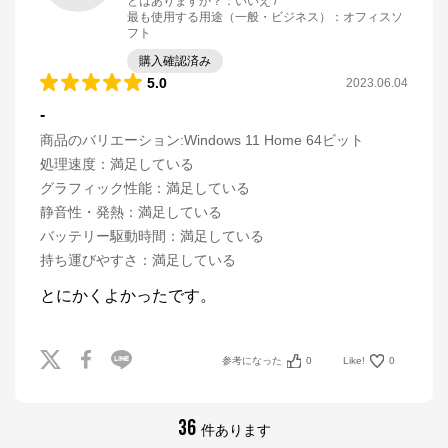
とはありますか？
：
いいえ
最も使用する用途（一般・ビジネス）
：
オフィスソ
フト
購入確認済み
5.0
2023.06.04
-
マウスコンピューター[公式]
商品のバリエーション:
Windows 11 Home 64ビット
処理速度
：
満足している
公式ECサイト
グラフィック性能
：
満足している
静音性・発熱
：
満足している
※外部サイトが開きます
バッテリー駆動時間
：
満足している
持ち運びやすさ
：
満足している
マウスコンピューター[公式]
からのコメント
とにかくよかったです。
マウスコンピューターは、お客様のご利用目的・ご予
算に沿って、自由にカスタマイズしたBTO（Build To 
Order）パソコンをご提供する、国内生産のパソコン
メーカーです。

参考になった
0
Like!
0
当社パソコンには「3年間無償保証（一部製品を除
く）」「24時間×365日電話サポート」が標準で付帯、
休日や深夜でも専門国内スタッフが皆様をサポートい
たします。
36
件あります