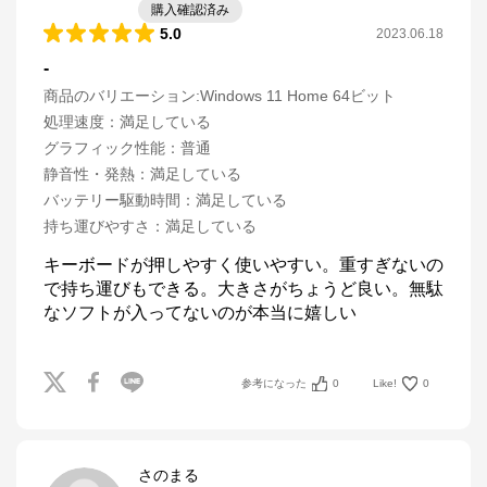
購入確認済み
5.0
2023.06.18
-
商品のバリエーション:
Windows 11 Home 64ビット
処理速度
：
満足している
グラフィック性能
：
普通
静音性・発熱
：
満足している
バッテリー駆動時間
：
満足している
持ち運びやすさ
：
満足している
キーボードが押しやすく使いやすい。重すぎないの
で持ち運びもできる。大きさがちょうど良い。無駄
なソフトが入ってないのが本当に嬉しい
参考になった
0
Like!
0
さのまる