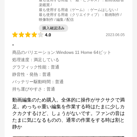
最も使用する用途（一般・ビジネス）
：
動画視聴/音
楽鑑賞
最も使用する用途（ゲーム）
：
ゲームはしない
最も使用する用途（クリエイティブ）
：
動画制作 /
映像制作 / 編集 / 配信
購入確認済み
4.0
2023.06.05
-
商品のバリエーション:
Windows 11 Home 64ビット
処理速度
：
満足している
グラフィック性能
：
普通
静音性・発熱
：
普通
バッテリー駆動時間
：
普通
持ち運びやすさ
：
普通
動画編集のため購入。全体的に操作がサクサクで満
足。めっちゃ重い編集を作業する時はたまに少しカ
クカクするけど、しょうがないです。ファンの音は
たまに気になるものの、通常の作業をする時は割と
静か