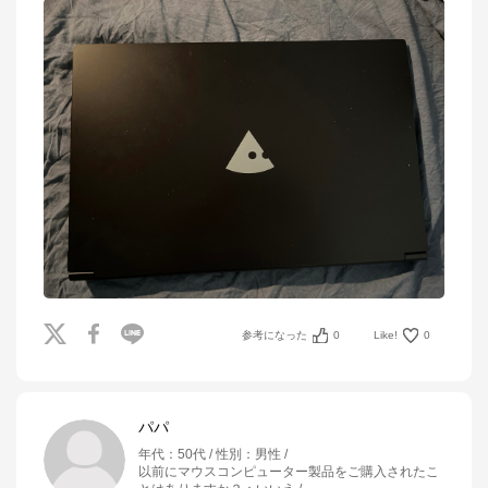
参考になった
0
Like!
0
パパ
年代
：
50代
性別
：
男性
以前にマウスコンピューター製品をご購入されたこ