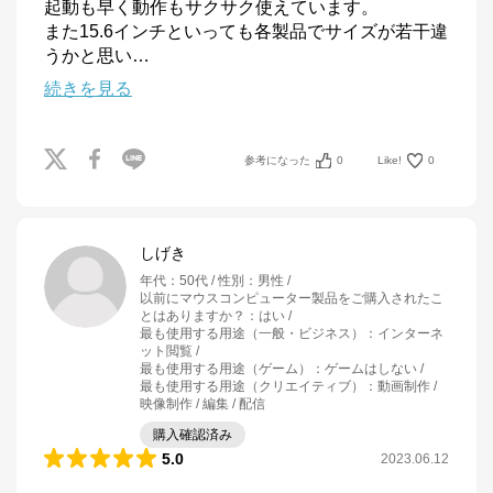
起動も早く動作もサクサク使えています。

また15.6インチといっても各製品でサイズが若干違
うかと思い
…
続きを見る
参考になった
0
Like!
0
しげき
年代
：
50代
性別
：
男性
以前にマウスコンピューター製品をご購入されたこ
とはありますか？
：
はい
最も使用する用途（一般・ビジネス）
：
インターネ
ット閲覧
最も使用する用途（ゲーム）
：
ゲームはしない
最も使用する用途（クリエイティブ）
：
動画制作 /
映像制作 / 編集 / 配信
購入確認済み
5.0
2023.06.12