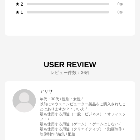
2
0
件
1
0
件
USER REVIEW
レビュー件数：
36
件
アリサ
年代
：
30代
性別
：
女性
以前にマウスコンピューター製品をご購入されたこ
とはありますか？
：
いいえ
最も使用する用途（一般・ビジネス）
：
オフィスソ
フト
最も使用する用途（ゲーム）
：
ゲームはしない
最も使用する用途（クリエイティブ）
：
動画制作 /
映像制作 / 編集 / 配信