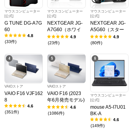
マウスコンピューター
マウスコンピューター
マウスコンピューター
[公式]
[公式]
[公式]
G TUNE DG-A7G
NEXTGEAR JG-
NEXTGEAR JG-
60
A7G60（ホワイ
A5G60（スター
4.8
ト5点セット）
ター5点セット）
4.9
4.9
(
33
件
)
(
23
件
)
(
80
件
)
4
5
6
VAIOストア
VAIOストア
マウスコンピューター[公式]
VAIO F16 VJF162
VAIO F16 (2023
マウスコンピューター
8
年6月発売モデル)
[公式]
4.6
VJF1618
公式ECサイト
mouse A5-I7U01
4.6
(
351
件
)
(
1086
件
)
BK-A
4.6
※外部サイトが開きます
(
149
件
)