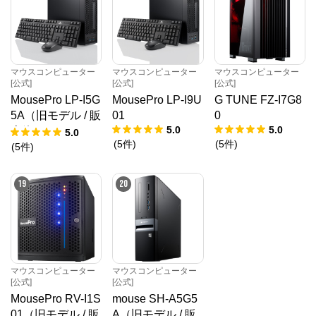
マウスコンピューター
マウスコンピューター
マウスコンピューター
[公式]
[公式]
[公式]
MousePro LP-I5G
MousePro LP-I9U
G TUNE FZ-I7G8
5A（旧モデル / 販
01
0
5.0
5.0
売終了）
5.0
(
5
件
)
(
5
件
)
(
5
件
)
19
20
マウスコンピューター
マウスコンピューター
[公式]
[公式]
MousePro RV-I1S
mouse SH-A5G5
01（旧モデル / 販
A（旧モデル / 販