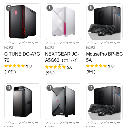
マウスコンピューター[公式]
からのコメント
7
8
9
マウスコンピューターは、お客様のご利用目的・ご予
算に沿って、自由にカスタマイズしたBTO（Build To 
Order）パソコンをご提供する、国内生産のパソコン
メーカーです。

当社パソコンには「3年間無償保証（一部製品を除
く）」「24時間×365日電話サポート」が標準で付帯、
休日や深夜でも専門国内スタッフが皆様をサポートい
たします。
マウスコンピューター
マウスコンピューター
マウスコンピューター
[公式]
[公式]
[公式]
G TUNE DG-A7G
NEXTGEAR JG-
MousePro BP-I5G
70
A5G60（ホワイ
5A
5.0
5.0
ト）（旧モデル /
5.0
(
10
件
)
(
8
件
)
販売終了）
(
9
件
)
10
11
12
マウスコンピューター
マウスコンピューター
マウスコンピューター