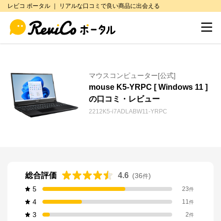
レビコ ポータル ｜ リアルな口コミで良い商品に出会える
マウスコンピューター[公式]
mouse K5-YRPC [ Windows 11 ]
の口コミ・レビュー
2212K5-i7ADLABW11-YRPC
総合評価
4.6
(
36
)
件
5
23
件
4
11
件
3
2
件