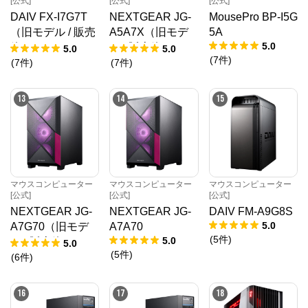
[公式]
[公式]
[公式]
DAIV FX-I7G7T
NEXTGEAR JG-
MousePro BP-I5G
（旧モデル / 販売
A5A7X（旧モデ
5A
5.0
終了）
ル / 販売終了）
5.0
5.0
(
7
件
)
(
7
件
)
(
7
件
)
13
14
15
マウスコンピューター
マウスコンピューター
マウスコンピューター
[公式]
[公式]
[公式]
NEXTGEAR JG-
NEXTGEAR JG-
DAIV FM-A9G8S
5.0
A7G70（旧モデ
A7A70
(
5
件
)
5.0
ル / 販売終了）
5.0
(
5
件
)
(
6
件
)
16
17
18