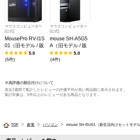
マウスコンピューター
マウスコンピューター
[公式]
[公式]
MousePro RV-I1S
mouse SH-A5G5
01（旧モデル / 販
A（旧モデル / 販
売終了）
売終了）
5.0
5.0
(
5
件
)
(
4
件
)
※高評価の順位付けについて
直近2週間で集計したレビューの評価平均が高い商品順に表示されます。
集計対象は、5件以上のレビューがある商品となります。
TOP
家電
パソコン
mouse SH-I5U01（新生活向けセットモ