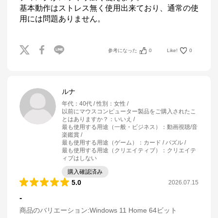
基本動作はストレス無く使用出来ており、通常の使
用には問題ありません。
参考になった
0
Like!
0
ルナ
年代
：
40代
性別
：
女性
以前にマウスコンピューター製品をご購入されたこ
とはありますか？
：
いいえ
最も使用する用途（一般・ビジネス）
：
動画視聴/音
楽鑑賞
最も使用する用途（ゲーム）
：
カード / パズル
最も使用する用途（クリエイティブ）
：
クリエイテ
ィブはしない
購入確認済み
5.0
2026.07.15
-
商品のバリエーション:
Windows 11 Home 64ビット