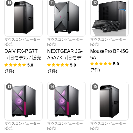
10
11
12
マウスコンピューター
マウスコンピューター
マウスコンピューター
[公式]
[公式]
[公式]
DAIV FX-I7G7T
NEXTGEAR JG-
MousePro BP-I5G
（旧モデル / 販売
A5A7X（旧モデ
5A
5.0
終了）
ル / 販売終了）
5.0
5.0
(
7
件
)
(
7
件
)
(
7
件
)
13
14
15
マウスコンピューター
マウスコンピューター
マウスコンピューター
[公式]
[公式]
[公式]