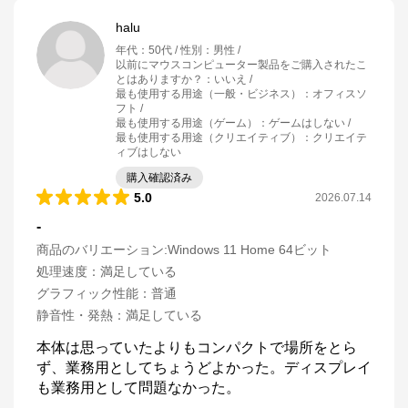
halu
年代
：
50代
性別
：
男性
以前にマウスコンピューター製品をご購入されたこ
とはありますか？
：
いいえ
最も使用する用途（一般・ビジネス）
：
オフィスソ
フト
最も使用する用途（ゲーム）
：
ゲームはしない
最も使用する用途（クリエイティブ）
：
クリエイテ
ィブはしない
購入確認済み
5.0
2026.07.14
-
商品のバリエーション:
Windows 11 Home 64ビット
処理速度
：
満足している
グラフィック性能
：
普通
静音性・発熱
：
満足している
本体は思っていたよりもコンパクトで場所をとら
マウスコンピューター[公式]
ず、業務用としてちょうどよかった。ディスプレイ
も業務用として問題なかった。
公式ECサイト