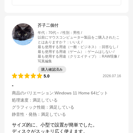
芥子二個付
年代
：
70代～
性別
：
男性
以前にマウスコンピューター製品をご購入されたこ
とはありますか？
：
いいえ
最も使用する用途（一般・ビジネス）
：
回答なし
最も使用する用途（ゲーム）
：
ゲームはしない
最も使用する用途（クリエイティブ）
：
RAW現像 /
写真編集
購入確認済み
5.0
2026.07.16
-
商品のバリエーション:
Windows 11 Home 64ビット
処理速度
：
満足している
グラフィック性能
：
満足している
静音性・発熱
：
満足している
サイズ的に、小型で設置が簡単でした。

ディスクがスッキリ広く使えます。
