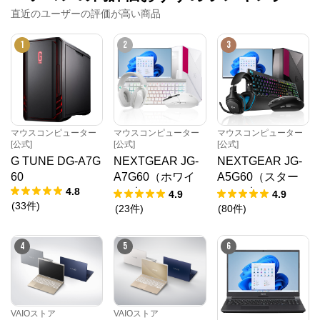
直近のユーザーの評価が高い商品
1
2
3
マウスコンピューター
マウスコンピューター
マウスコンピューター
[公式]
[公式]
[公式]
G TUNE DG-A7G
NEXTGEAR JG-
NEXTGEAR JG-
60
A7G60（ホワイ
A5G60（スター
4.8
ト5点セット）
ター5点セット）
4.9
4.9
(
33
件
)
(
23
件
)
(
80
件
)
4
5
6
VAIOストア
VAIOストア