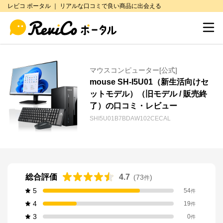
レビコ ポータル ｜ リアルな口コミで良い商品に出会える
マウスコンピューター[公式]
mouse SH-I5U01（新生活向けセ
ットモデル）（旧モデル / 販売終
了）の口コミ・レビュー
SHI5U01B7BDAW102CECAL
総合評価
4.7
(
73
)
件
5
54
件
4
19
件
3
0
件