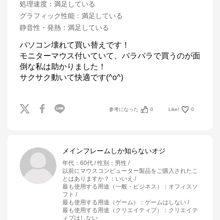
処理速度
：
満足している
グラフィック性能
：
満足している
静音性・発熱
：
満足している
パソコン壊れて買い替えです！

モニターマウス付いていて、バラバラで買うのが面
倒な私は助かりました！

サクサク動いて快適です(^o^)
参考になった
0
Like!
0
メインフレームしか知らないオジ
年代
：
60代
性別
：
男性
以前にマウスコンピューター製品をご購入されたこ
とはありますか？
：
いいえ
最も使用する用途（一般・ビジネス）
：
オフィスソ
フト
最も使用する用途（ゲーム）
：
ゲームはしない
最も使用する用途（クリエイティブ）
：
クリエイテ
ィブはしない