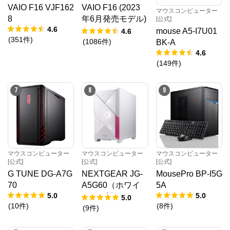
VAIO F16 VJF162
VAIO F16 (2023
マウスコンピューター
8
年6月発売モデル)
[公式]
4.6
VJF1618
mouse A5-I7U01
4.6
(
351
件
)
(
1086
件
)
BK-A
4.6
(
149
件
)
7
8
9
マウスコンピューター
マウスコンピューター
マウスコンピューター
[公式]
[公式]
[公式]
G TUNE DG-A7G
NEXTGEAR JG-
MousePro BP-I5G
70
A5G60（ホワイ
5A
5.0
5.0
ト）（旧モデル /
5.0
(
10
件
)
(
8
件
)
販売終了）
(
9
件
)