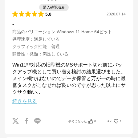
購入確認済み
5.0
2026.07.14
-
商品のバリエーション:
Windows 11 Home 64ビット
処理速度
：
満足している
グラフィック性能
：
普通
静音性・発熱
：
満足している
Win11非対応の旧型機のMSサポート切れ前にバッ
クアップ機として買い替え検討の結果選びました。

メイン機ではないのでデータ保管と万が一の時に最
低タスクがこなせれば良いのですが思った以上にサ
クサク動い
…
続きを見る
参考になった
0
Like!
1