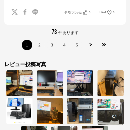
※外部サイトが開きます
参考になった
0
Like!
0
マウスコンピューター[公式]
からのコメント
73
マウスコンピューターは、お客様のご利用目的・ご予
件あります
算に沿って、自由にカスタマイズしたBTO（Build To 
Order）パソコンをご提供する、国内生産のパソコン
1
2
3
4
5
メーカーです。

当社パソコンには「3年間無償保証（一部製品を除
く）」「24時間×365日電話サポート」が標準で付帯、
休日や深夜でも専門国内スタッフが皆様をサポートい
レビュー投稿写真
たします。