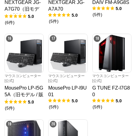
NEXTGEAR JG-
NEXTGEAR JG-
DAIV FM-A9G8S
5.0
A7G70（旧モデ
A7A70
(
5
件
)
5.0
ル / 販売終了）
5.0
(
5
件
)
(
6
件
)
16
17
18
マウスコンピューター
マウスコンピューター
マウスコンピューター
[公式]
[公式]
[公式]
MousePro LP-I5G
MousePro LP-I9U
G TUNE FZ-I7G8
5A（旧モデル / 販
01
0
5.0
5.0
売終了）
5.0
(
5
件
)
(
5
件
)
(
5
件
)
19
20