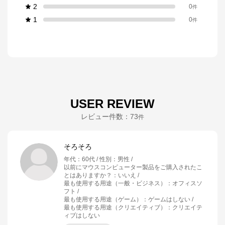
2
0
件
1
0
件
USER REVIEW
レビュー件数：
73
件
そろそろ
年代
：
60代
性別
：
男性
以前にマウスコンピューター製品をご購入されたこ
とはありますか？
：
いいえ
最も使用する用途（一般・ビジネス）
：
オフィスソ
フト
最も使用する用途（ゲーム）
：
ゲームはしない
最も使用する用途（クリエイティブ）
：
クリエイテ
ィブはしない