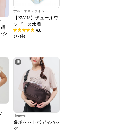
ナルミヤオンライン
【SWIM】チュールワ
ト
ンピース水着
 超
4.8
ラジ
(
17
件
)
10
ツ
Honeys
多ポケットボディバッ
グ