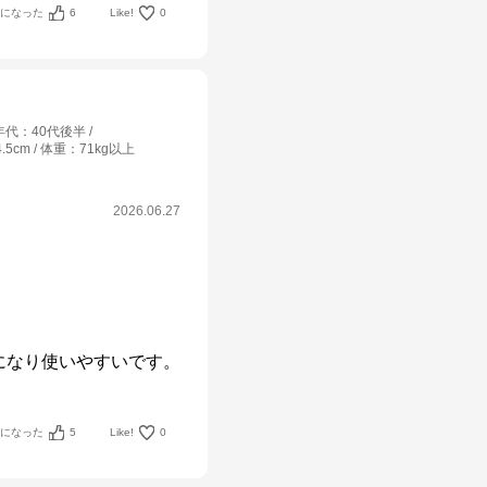
考になった
6
Like!
0
年代
：
40代後半
4.5cm
体重
：
71kg以上
2026.06.27
になり使いやすいです。
考になった
5
Like!
0