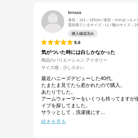
lenaaa
身長
：
161～165cm
体型
：
ややぽっちゃ
普段着ているサイズ
：
LL
靴のサイズ
：
2
購入確認済み
5.0
気がついた時には白しかなかった
商品のバリエーション:
アイボリー
サイズ感
：
少し小さい
最近ハニーズデビューした40代。

たまたま見てたら惹かれたので購入。

あたりでした。

アームウォーマーをいくつも持ってますが
イプを探してました。

サラッとして，洗濯後にす
…
続きを見る