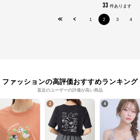
33
件あります
※外部サイトが開きます
1
2
3
4
Honeys
からのコメント
プチプラファッションでおなじみのハニーズ。ベーシックからトレンドまで、
様々なアイテムが豊富に揃ってます！幅広く着れるお気に入りの１着を見つけ
ませんか？
ファッションの高評価おすすめランキング
直近のユーザーの評価が高い商品
3
4