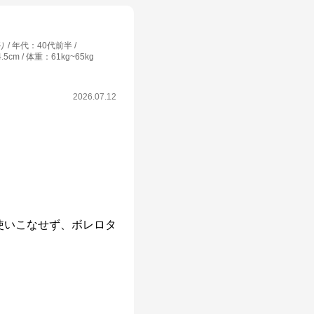
り
年代
：
40代前半
4.5cm
体重
：
61kg~65kg
2026.07.12
使いこなせず、ボレロタ