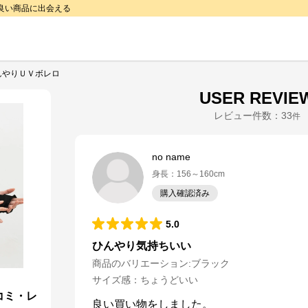
で良い商品に出会える
んやりＵＶボレロ
USER REVIE
レビュー件数：
33
件
no name
身長
：
156～160cm
購入確認済み
5.0
ひんやり気持ちいい
商品のバリエーション:
ブラック
サイズ感
：
ちょうどいい
コミ・レ
良い買い物をしました。