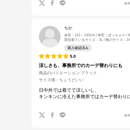
参
ちか
身長
：
161～165cm
体型
：
ぽっちゃり
普段着ているサイズ
：
3L
靴のサイズ
：
2
購入確認済み
5.0
涼しさも、事務所でのカーデ替わりにも
商品のバリエーション:
ブラック
サイズ感
：
ちょうどいい
日中外では着てて涼しいし、

キンキンに冷えた事務所ではカーデ替わり
Honeys
参
公式ECサイト