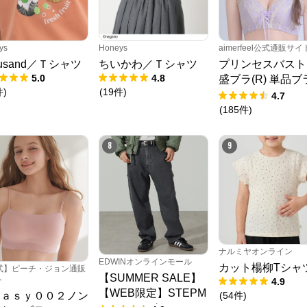
ys
Honeys
aimerfeel公式通販サイ
fusand／Ｔシャツ
ちいかわ／Ｔシャツ
プリンセスバスト
5.0
4.8
盛ブラ(R) 単品ブ
件
)
(
19
件
)
ャー
4.7
(
185
件
)
8
9
ナルミヤオンライン
EDWINオンラインモール
カット楊柳Tシャ
式】ピーチ・ジョン通販
【SUMMER SALE】
ト
4.9
【WEB限定】STEPM
(
54
件
)
ｅａｓｙ００２ノン