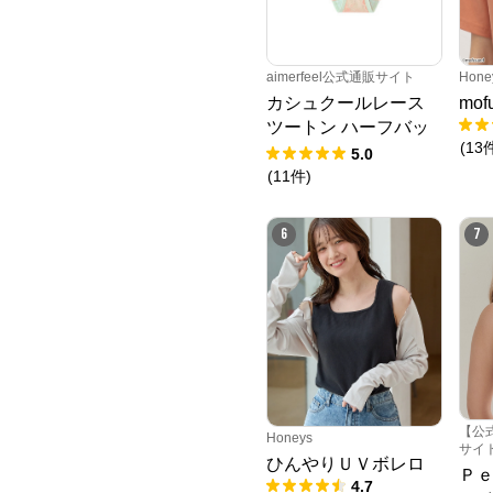
aimerfeel公式通販サイト
Hone
カシュクールレース
mo
ツートン ハーフバッ
(
13
クショーツ
5.0
(
11
件
)
6
7
【公
Honeys
サイ
ひんやりＵＶボレロ
Ｐ
4.7