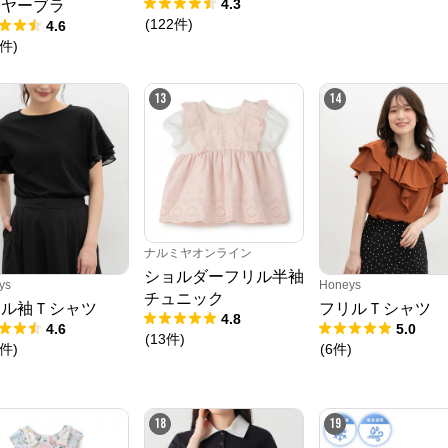
ARK ルーズペインタ
4.3
イヤーブラ
ーパンツ
(
122
件
)
4.6
件
)
13
14
ナルミヤオンライン
ショルダーフリル半袖
ys
Honeys
チュニック
リル袖Ｔシャツ
フリルＴシャツ
4.8
4.6
5.0
(
13
件
)
件
)
(
6
件
)
18
19