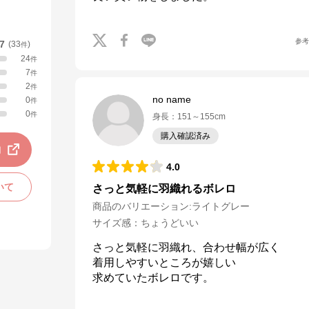
参
.7
(
33
)
件
24
件
7
件
2
件
no name
0
件
0
件
身長
：
151～155cm
購入確認済み
動
4.0
いて
さっと気軽に羽織れるボレロ
商品のバリエーション:
ライトグレー
サイズ感
：
ちょうどいい
さっと気軽に羽織れ、合わせ幅が広く

着用しやすいところが嬉しい

求めていたボレロです。