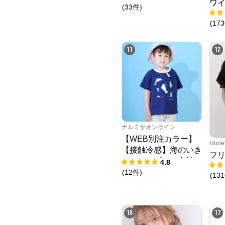
ワ
(
33
件
)
(
173
11
12
ナルミヤオンライン
【WEB別注カラー】
Hone
【接触冷感】海のいき
フ
ものアップリケ半袖T
4.8
シャツ
(
12
件
)
(
131
16
17