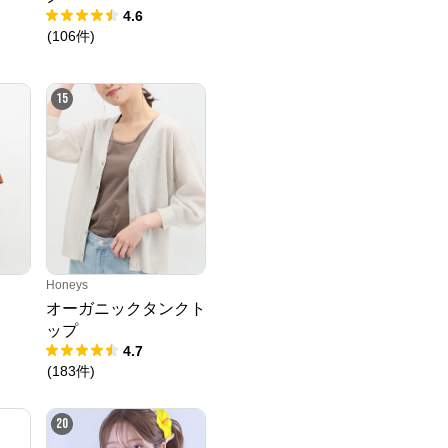
4.6
(
106
件
)
15
Honeys
オーガニックタンクト
ップ
4.7
(
183
件
)
20