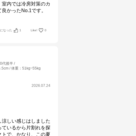
、室内では冷房対策のカ
良かったNo.1です。
考になった
1
Like!
0
40代後半
4.5cm
体重
：
51kg~55kg
2026.07.24
涼しい感じはしました

っているから片割れを探
クトで、かなり、この夏