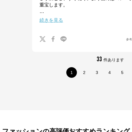
…
※外部サイトが開きます
続きを見る
Honeys
からのコメント
プチプラファッションでおなじみのハニーズ。ベーシックからトレンドまで、
参
様々なアイテムが豊富に揃ってます！幅広く着れるお気に入りの１着を見つけ
ませんか？
33
件あります
1
2
3
4
5
ファッションの高評価おすすめランキング