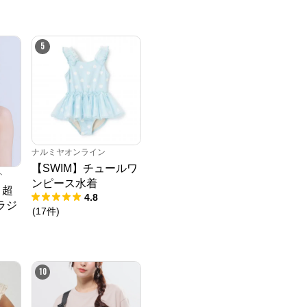
5
ナルミヤオンライン
【SWIM】チュールワ
ト
ンピース水着
 超
4.8
ラジ
(
17
件
)
10