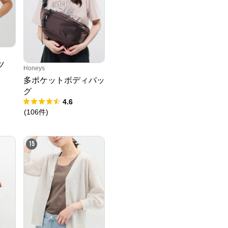
ツ
Honeys
多ポケットボディバッ
グ
4.6
(
106
件
)
15