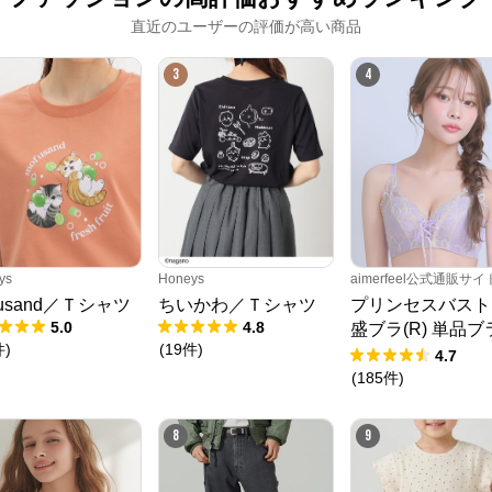
直近のユーザーの評価が高い商品
3
4
ys
Honeys
aimerfeel公式通販サイ
fusand／Ｔシャツ
ちいかわ／Ｔシャツ
プリンセスバスト
5.0
4.8
盛ブラ(R) 単品ブ
件
)
(
19
件
)
ャー
4.7
(
185
件
)
8
9