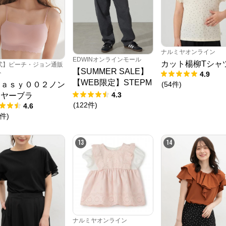
ナルミヤオンライン
EDWINオンラインモール
カット楊柳Tシャ
式】ピーチ・ジョン通販
【SUMMER SALE】
ト
4.9
【WEB限定】STEPM
(
54
件
)
ｅａｓｙ００２ノン
ARK ルーズペインタ
4.3
イヤーブラ
ーパンツ
(
122
件
)
4.6
件
)
13
14
ナルミヤオンライン