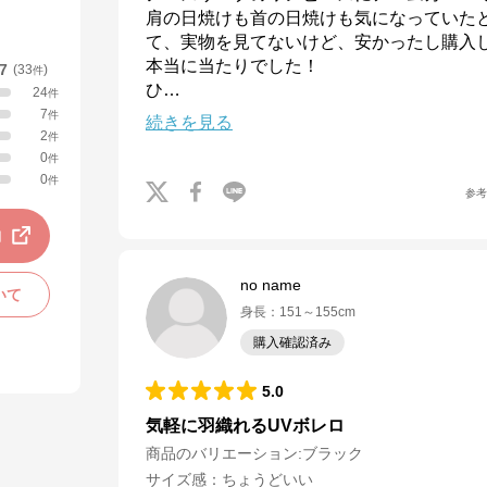
肩の日焼けも首の日焼けも気になっていた
て、実物を見てないけど、安かったし購入し
本当に当たりでした！

.7
(
33
)
件
ひ
…
24
件
7
件
続きを見る
2
件
0
件
0
件
参
動
no name
いて
身長
：
151～155cm
購入確認済み
5.0
気軽に羽織れるUVボレロ
商品のバリエーション:
ブラック
サイズ感
：
ちょうどいい