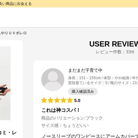
で良い商品に出会える
んやりＵＶボレロ
USER REVIE
レビュー件数：
33
件
まだまだ子育て中
身長
：
151～155cm
体型
：
やや細身
年
普段着ているサイズ
：
S
靴のサイズ
：
23
購入確認済み
5.0
これは神コスパ！
商品のバリエーション:
ブラック
サイズ感
：
ちょうどいい
コミ・レ
ノースリーブのワンピースにアームカバー