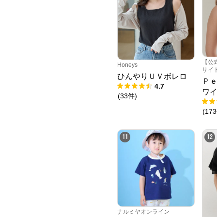
【公
Honeys
サイ
ひんやりＵＶボレロ
Ｐ
4.7
ワ
(
33
件
)
(
173
11
12
ナルミヤオンライン