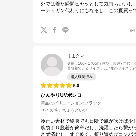
外では着た瞬間ヒヤッとして気持ちいいし
ーディガン代わりにもなるし、この夏買って
参
ままクマ
身長
：
166～170cm
体型
：
普通
年代
：
普段着ているサイズ
：
LL
靴のサイズ
：
2
購入確認済み
5.0
ひんやりUVボレロ
商品のバリエーション:
ブラック
サイズ感
：
ちょうどいい
冷たい素材で酷暑でも日陰で風が吹けば少し
Honeys
腕袋より脱着が簡単だし、洗濯したら繋が
さず済むし、すぐ乾く。折り畳めばコンパ
公式ECサイト