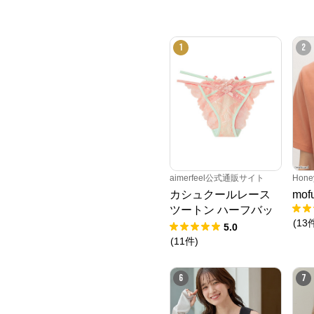
1
2
aimerfeel公式通販サイト
Hone
カシュクールレース
mo
ツートン ハーフバッ
(
13
クショーツ
5.0
(
11
件
)
6
7