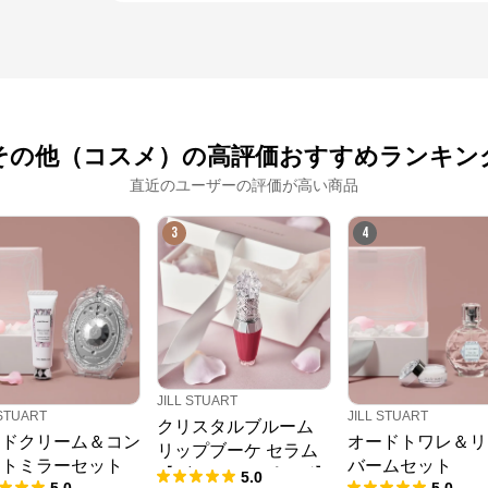
その他（コスメ）の高評価おすすめランキン
直近のユーザーの評価が高い商品
3
4
JILL STUART
 STUART
JILL STUART
クリスタルブルーム
ンドクリーム＆コン
オードトワレ＆リ
リップブーケ セラム
クトミラーセット
バームセット
【ギフトラッピング】
5.0