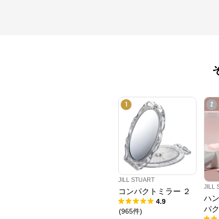
1
2
JILL STUART
JILL
コンパクトミラー ２
ハ
4.9
パ
(
965
件
)