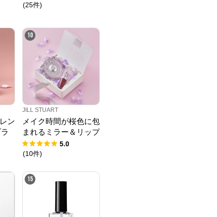
(
25
件
)
10
JILL STUART
レン
メイク時間が桜色に包
ブラ
まれるミラー＆リップ
セット
5.0
(
10
件
)
15