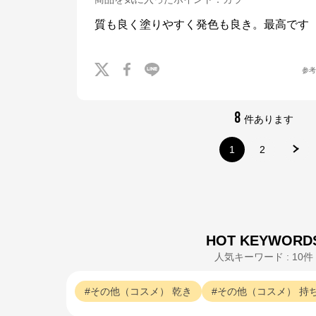
質も良く塗りやすく発色も良き。最高です
※外部サイトが開きます
ADDICTION公式オンラインショップ
からのコメント
参
コーセーグループのオフィシャルWebサイトです。コーセーグループが展開
する商品情報をはじめ、キャンペーン情報や毎日の美活動に役立つ情報をお届
け。また、コーセー商品をご購入いただくことができます。
8
件あります
1
2
HOT KEYWORD
人気キーワード : 10件
その他（コスメ）
乾き
その他（コスメ）
持