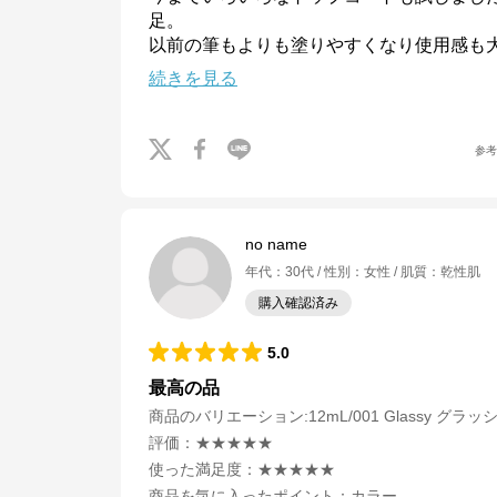
足。

以前の筆もよりも塗りやすくなり使用感も
続きを見る
参
no name
年代
：
30代
性別
：
女性
肌質
：
乾性肌
購入確認済み
5.0
最高の品
商品のバリエーション:
12mL/001 Glassy グラッ
評価
：
★★★★★
ADDICTION公式オンラインショップ
使った満足度
：
★★★★★
公式ECサイト
商品を気に入ったポイント
：
カラー