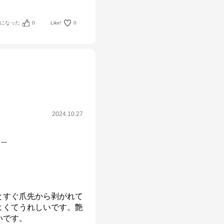
考になった
0
Like!
0
2024.10.27
シー
とすぐ爪先から剥がれて
よくてうれしいです。艶
いです。