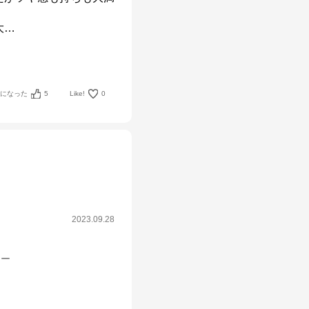
大
…
考になった
5
Like!
0
2023.09.28
シー