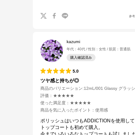
参
kazumi
年代
：
40代
性別
：
女性
肌質
：
普通肌
購入確認済み
5.0
ツヤ感と持ちが◎
商品のバリエーション:
12mL/001 Glassy グラッ
評価
：
★★★★★
使った満足度
：
★★★★★
商品を気に入ったポイント
：
使用感
ポリッシュはいつもADDICTIONを使用
トップコートも初めて購入。

今までいろいろなトップコートも試しまし