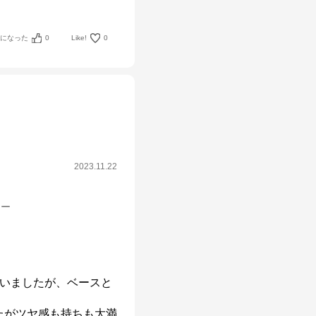
考になった
0
Like!
0
2023.11.22
シー
していましたが、ベースと
たがツヤ感も持ちも大満