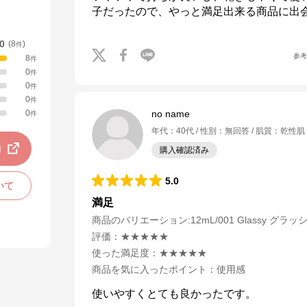
子だったので、やっと満足出来る商品に出
.0
(
8
)
件
参
8
件
0
件
0
件
0
件
0
no name
件
年代
：
40代
性別
：
無回答
肌質
：
乾性肌
動
購入確認済み
5.0
いて
満足
商品のバリエーション:
12mL/001 Glassy グラッ
評価
：
★★★★★
使った満足度
：
★★★★★
商品を気に入ったポイント
：
使用感
使いやすくとても良かったです。