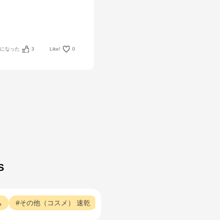
考になった
3
Like!
0
S
ち
その他（コスメ）
速乾
その他（コスメ）
あと
その他