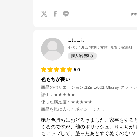
参
こにこに
年代
：
40代
性別
：
女性
肌質
：
敏感肌
購入確認済み
5.0
色もちが良い
商品のバリエーション:
12mL/001 Glassy グラッ
評価
：
★★★★★
使った満足度
：
★★★★★
商品を気に入ったポイント
：
カラー
艶と色持ちにおどろきました。家事をする
くるのですが、他のポリッシュよりもちが
もアップして、塗ったあとすぐ乾くのもい