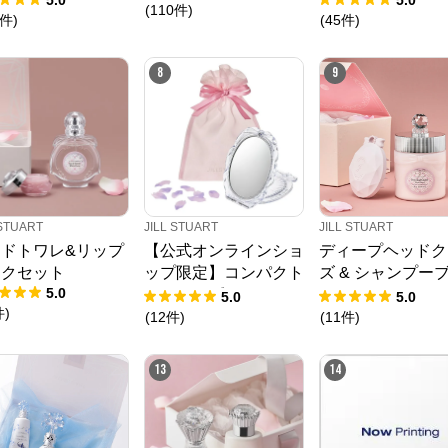
5.0
5.0
(
110
件
)
件
)
(
45
件
)
8
9
 STUART
JILL STUART
JILL STUART
ドトワレ&リップ
【公式オンラインショ
ディープヘッドク
スクセット
ップ限定】コンパクト
ズ & シャンプー
5.0
ミラー 2 《オリジナ
シセット
5.0
5.0
件
)
ル巾着ギフト》（刻印
(
12
件
)
(
11
件
)
なし）
13
14