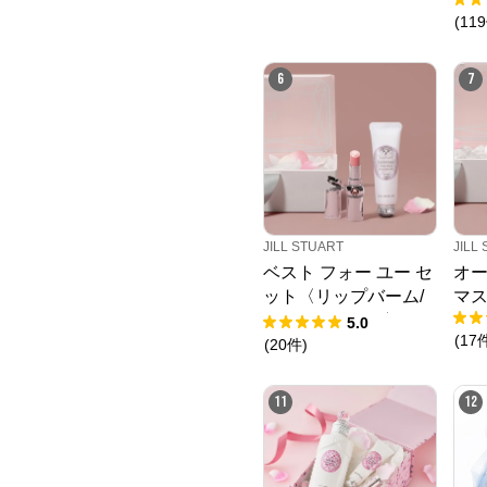
(
119
6
7
JILL STUART
JILL
ベスト フォー ユー セ
オー
ット〈リップバーム/
マ
ハンドクリーム〉
5.0
(
17
(
20
件
)
11
12