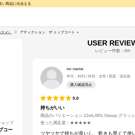
で良い商品に出会える
コスメ）
アディクション ザ トップコート ＋
USER REVIE
レビュー件数：
8
件
no name
年代
：
40代
性別
：
女性
肌質
：
混合肌
購入確認済み
5.0
持ちがいい
商品のバリエーション:
12mL/001 Glassy グラッ
ショップ
使った満足度
：
★★★★★
プコー
ツヤツヤで持ちが良いし、乾きも早くて使