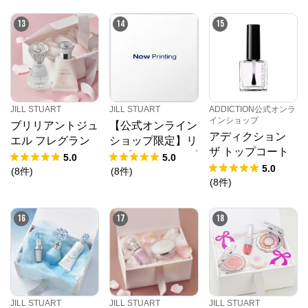
13
14
15
JILL STUART
JILL STUART
ADDICTION公式オンラ
インショップ
ブリリアントジュ
【公式オンライン
アディクション
エル フレグラン
ショップ限定】リ
ザ トップコート
トセット〈ヘアミ
ップラッカー ブ
5.0
5.0
＋
5.0
スト/ハンドクリ
ルーミングガーラ
(
8
件
)
(
8
件
)
(
8
件
)
ーム〉
ンド＋リップボッ
クス セット
16
17
18
JILL STUART
JILL STUART
JILL STUART