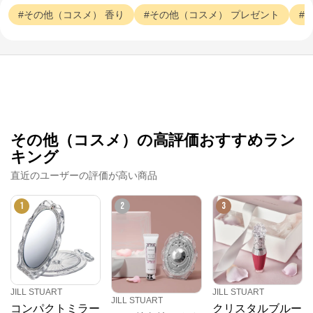
その他（コスメ）
香り
その他（コスメ）
プレゼント
JILL STUART
公式ECサイト
※外部サイトが開きます
JILL STUART
からのコメント
その他（コスメ）の高評価おすすめラン
キング
コーセーグループのオフィシャルWebサイトです。コ
ーセーグループが展開する商品情報をはじめ、キャン
直近のユーザーの評価が高い商品
ペーン情報や毎日の美活動に役立つ情報をお届け。ま
た、コーセー商品をご購入いただくことができます。
1
2
3
JILL STUART
JILL STUART
JILL STUART
コンパクトミラー
クリスタルブルー