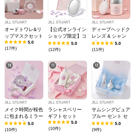
JILL STUART
JILL STUART
JILL STUART
オードトワレ&リ
【公式オンライン
ディープヘッドク
ップマスクセット
ショップ限定】コ
レンズ & シャン
5.0
ンパクトミラー 2
プーブラシセット
5.0
5.0
(
17
件
)
《オリジナル巾着
(
12
件
)
(
11
件
)
ギフト》（刻印な
し）
10
11
12
JILL STUART
JILL STUART
JILL STUART
メイク時間が桜色
ラシャスベリー
サムシングピュア
に包まれるミラー
ギフトセット
ブルー セント セ
5.0
＆リップセット
ット
5.0
5.0
(
10
件
)
(
10
件
)
(
9
件
)