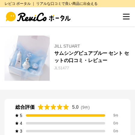
レビコ ポータル ｜ リアルな口コミで良い商品に出会える
JILL STUART
サムシングピュアブルー セント セ
ットの口コミ・レビュー
JLS1477
総合評価
5.0
(
9
)
件
5
9
件
4
0
件
3
0
件