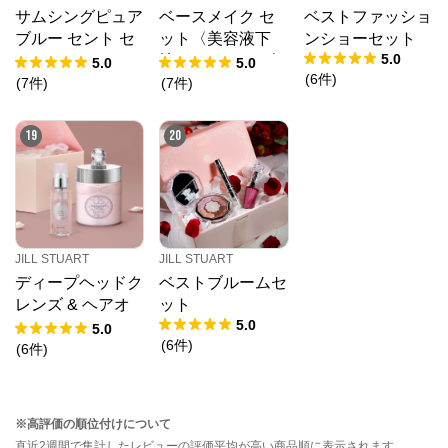
サムシングピュア
ベースメイク セ
ベストファッショ
ブルー セント セ
ット〈美容液下
ンショーセット
5.0
ット
地/ルースパウダ
5.0
5.0
(
6
件
)
ー〉
(
7
件
)
(
7
件
)
19
20
JILL STUART
JILL STUART
ディープヘッドク
ベストブルームセ
レンズ & ヘアオ
ット
5.0
イル スムースリ
5.0
(
6
件
)
ペアセット
(
6
件
)
※高評価の順位付けについて
直近2週間で集計したレビューの評価平均が高い商品順に表示されます。