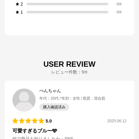
2
0
件
1
0
件
USER REVIEW
レビュー件数：
9
件
ぺんちゃん
年代
：
20代
性別
：
女性
肌質
：
混合肌
購入確認済み
5.0
2025.06.12
可愛すぎるブルー🩵
何で商品を知りましたか
：
SNS