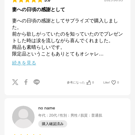
5.0
2025.06.05
妻への日頃の感謝として
妻への日頃の感謝としてサプライズで購入しまし
た。

前から欲しがっていたのを知っていたのでプレゼン
トした時は涙を流しながら喜んでくれました。

商品も素晴らしいです。

限定品ということもありとてもオシャレ
…
続きを見る
参考になった
0
Like!
0
no name
年代
：
20代
性別
：
男性
肌質
：
普通肌
購入確認済み