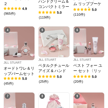
ハンドクリーム＆
２
ム リップブーケ
コンパクトミラー
4.9
セラム 【ギフト
5.0
セット
5.0
(
965
件
)
ラッピング】
(
110
件
)
(
119
件
)
4
5
6
JILL STUART
JILL STUART
JILL STUART
ペタルクチュール
ベスト フォー ユ
オードトワレ＆リ
アイズ & ハンド
ー セット〈リッ
ップバームセット
クリームセット
プバーム/ハンド
5.0
5.0
5.0
クリーム〉
(
25
件
)
(
20
件
)
(
45
件
)
7
8
9