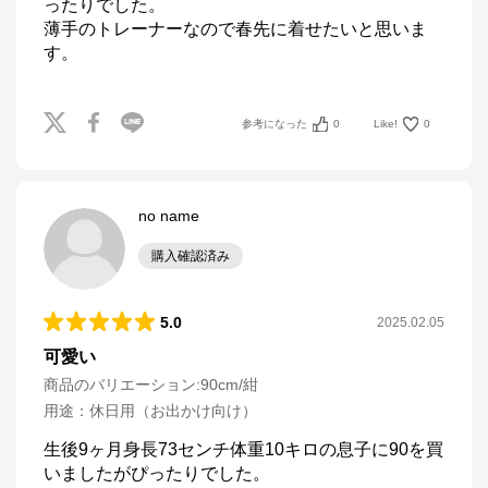
ったりでした。

薄手のトレーナーなので春先に着せたいと思いま
す。
参考になった
0
Like!
0
no name
購入確認済み
5.0
2025.02.05
可愛い
商品のバリエーション:
90cm/紺
用途
：
休日用（お出かけ向け）
生後9ヶ月身長73センチ体重10キロの息子に90を買
いましたがぴったりでした。
