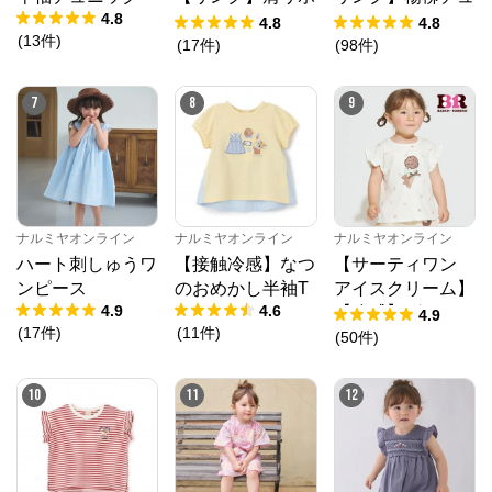
4.8
ンフラワーキャッ
ニック
4.8
4.8
(
13
件
)
トワンピース
(
17
件
)
(
98
件
)
7
8
9
ナルミヤオンライン
ナルミヤオンライン
ナルミヤオンライン
ハート刺しゅうワ
【接触冷感】なつ
【サーティワン
ンピース
のおめかし半袖T
アイスクリーム】
4.9
4.6
【冷感】グラフィ
4.9
(
17
件
)
(
11
件
)
ック半袖Tシャツ
(
50
件
)
10
11
12