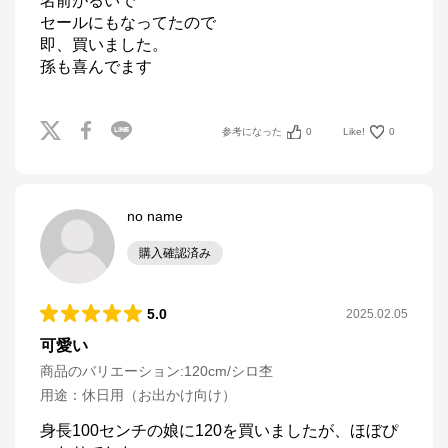
名前がるいで

セールにもなってたので

即、買いました。

孫も喜んでます
参考になった
0
Like!
0
no name
購入確認済み
5.0
2025.02.05
可愛い
商品のバリエーション:
120cm/シロ杢
用途
：
休日用（お出かけ向け）
身長100センチの娘に120を買いましたが、ほぼぴ