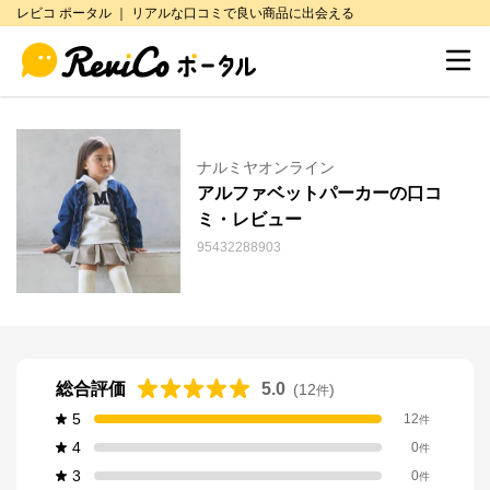
レビコ ポータル ｜ リアルな口コミで良い商品に出会える
ナルミヤオンライン
アルファベットパーカーの口コ
ミ・レビュー
95432288903
総合評価
5.0
(
12
)
件
5
12
件
4
0
件
3
0
件