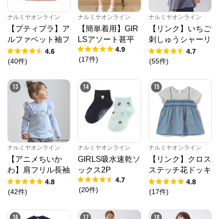
ナルミヤオンライン
ナルミヤオンライン
ナルミヤオンライン
【プティプラ】ア
【簡単着用】GIR
【リンク】いちご
ルファベット袖フ
LSアソート甚平
刺しゅうシャーリ
4.9
リルTシャツ
ングチュニック
4.6
4.7
(
17
件
)
(
40
件
)
(
55
件
)
13
14
15
ナルミヤオンライン
ナルミヤオンライン
ナルミヤオンライン
【アニメちいか
GIRLS吸水速乾ソ
【リンク】クロス
わ】肩フリル長袖
ックス2P
ステッチ花ドッキ
4.7
Tシャツ
ングTシャツ
4.8
4.8
(
20
件
)
(
42
件
)
(
17
件
)
16
17
18