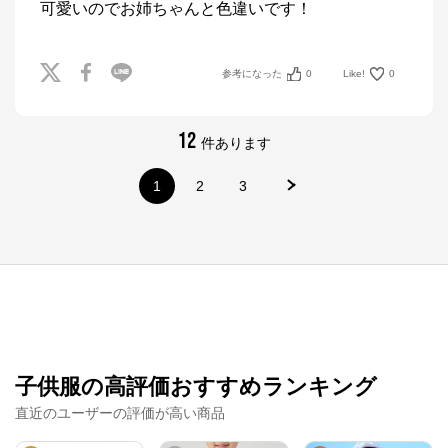
可愛いのでお姉ちゃんと色違いです！
参考になった
0
Like!
0
12
件あります
1
2
3
ナルミヤオンライン
子供服の高評価おすすめランキング
公式ECサイト
直近のユーザーの評価が高い商品
※外部サイトが開きます