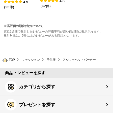
4.8
ックドッキングT
4.9
(
42
件
)
シャツ
(
23
件
)
※高評価の順位付けについて
直近2週間で集計したレビューの評価平均が高い商品順に表示されます。
集計対象は、5件以上のレビューがある商品となります。
TOP
ファッション
子供服
アルファベットパーカー
商品・レビューを探す
カテゴリから探す
プレゼントを探す