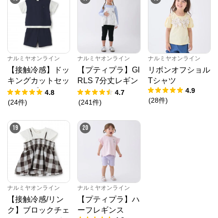
ナルミヤオンライン
ナルミヤオンライン
ナルミヤオンライン
【接触冷感】ドッ
【プティプラ】GI
リボンオフショル
キングカットセッ
RLS 7分丈レギン
Tシャツ
4.9
トアップ
ス
4.8
4.7
(
28
件
)
(
24
件
)
(
241
件
)
19
20
ナルミヤオンライン
ナルミヤオンライン
【接触冷感/リン
【プティプラ】ハ
ク】ブロックチェ
ーフレギンス