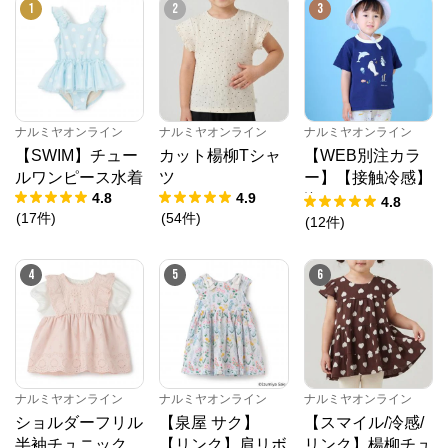
1
2
3
ナルミヤオンライン
からのコメント
ナルミヤオンライン公式通販ショップ。人気子供服メ
ゾピアノ、プティマイン、ラブトキシック、アナスイ
ミニ等、全ブランド、全商品をご覧いただけます。
ナルミヤオンライン
ナルミヤオンライン
ナルミヤオンライン
【SWIM】チュー
カット楊柳Tシャ
【WEB別注カラ
ルワンピース水着
ツ
ー】【接触冷感】
4.8
4.9
海のいきものアッ
4.8
(
17
件
)
(
54
件
)
プリケ半袖Tシャ
(
12
件
)
ツ
4
5
6
ナルミヤオンライン
ナルミヤオンライン
ナルミヤオンライン
ショルダーフリル
【泉屋 サク】
【スマイル/冷感/
半袖チュニック
【リンク】肩リボ
リンク】楊柳チュ