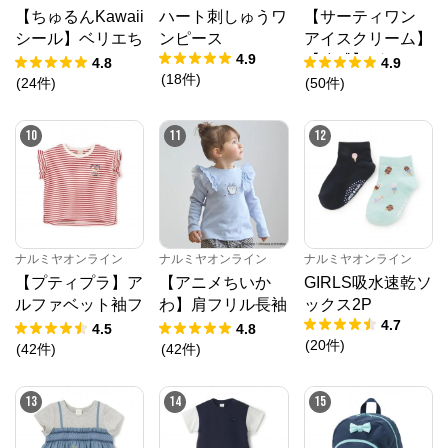
【ちゅるんKawaii
ハート刺しゅうワ
【サーティワン
シール】ベリエち
ンピース
アイスクリーム】
4.9
ゃん
【冷感】グラフィ
4.8
4.9
(
18
件
)
ック半袖Tシャツ
(
24
件
)
(
50
件
)
10
11
12
ナルミヤオンライン
ナルミヤオンライン
ナルミヤオンライン
【プティプラ】ア
【アニメちいか
GIRLS吸水速乾ソ
ルファベット袖フ
わ】肩フリル長袖
ックス2P
4.7
リルTシャツ
Tシャツ
4.5
4.8
(
20
件
)
(
42
件
)
(
42
件
)
13
14
15