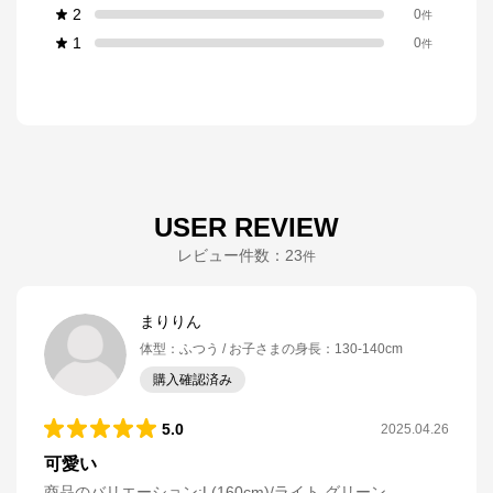
2
0
件
1
0
件
USER REVIEW
レビュー件数：
23
件
まりりん
体型
：
ふつう
お子さまの身長
：
130-140cm
購入確認済み
5.0
2025.04.26
可愛い
商品のバリエーション:
L(160cm)/ライト グリーン