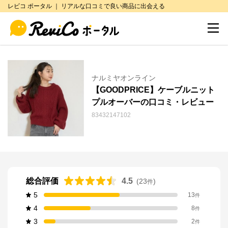
レビコ ポータル ｜ リアルな口コミで良い商品に出会える
ナルミヤオンライン
【GOODPRICE】ケーブルニット
プルオーバーの口コミ・レビュー
83432147102
総合評価
4.5
(
23
)
件
5
13
件
4
8
件
3
2
件