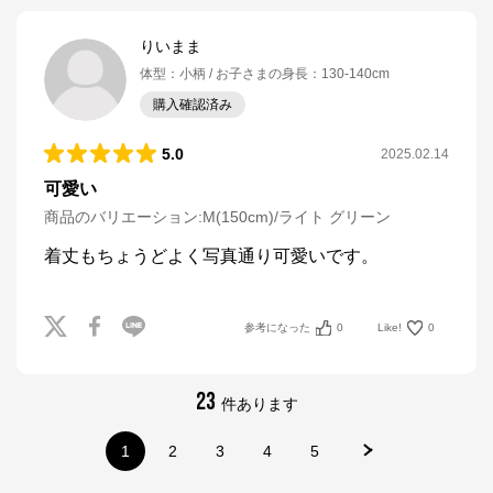
りいまま
体型
：
小柄
お子さまの身長
：
130-140cm
購入確認済み
5.0
2025.02.14
可愛い
商品のバリエーション:
M(150cm)/ライト グリーン
着丈もちょうどよく写真通り可愛いです。
参考になった
0
Like!
0
23
件あります
1
2
3
4
5