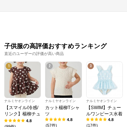
子供服の高評価おすすめランキング
直近のユーザーの評価が高い商品
1
2
3
ナルミヤオンライン
公式ECサイト
※外部サイトが開きます
ナルミヤオンライン
ナルミヤオンライン
ナルミヤオンライン
ナルミヤオンライン
からのコメント
【スマイル/冷感/
カット楊柳Tシャ
【SWIM】チュー
リンク】楊柳チュ
ツ
ルワンピース水着
ナルミヤオンライン公式通販ショップ。人気子供服メ
ゾピアノ、プティマイン、ラブトキシック、アナスイ
4.8
4.8
ニック
4.8
ミニ等、全ブランド、全商品をご覧いただけます。
(
57
件
)
(
17
件
)
(
99
件
)