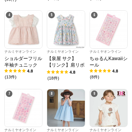
4
5
6
ナルミヤオンライン
ナルミヤオンライン
ナルミヤオンライン
ショルダーフリル
【泉屋 サク】
ちゅるんKawaiiシ
半袖チュニック
【リンク】肩リボ
ール
4.8
4.8
ンフラワーキャッ
4.8
(
13
件
)
(
8
件
)
トワンピース
(
18
件
)
7
8
9
ナルミヤオンライン
ナルミヤオンライン
ナルミヤオンライン