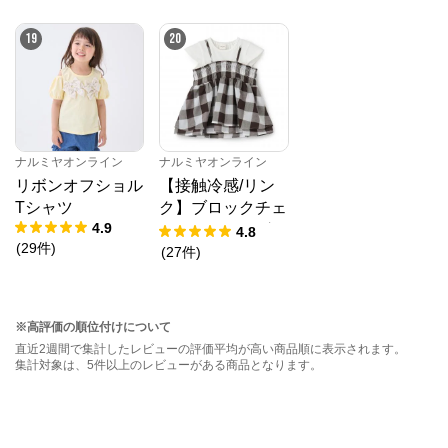
19
20
ナルミヤオンライン
ナルミヤオンライン
リボンオフショル
【接触冷感/リン
Tシャツ
ク】ブロックチェ
4.9
ックドッキングT
4.8
(
29
件
)
シャツ
(
27
件
)
※高評価の順位付けについて
直近2週間で集計したレビューの評価平均が高い商品順に表示されます。
集計対象は、5件以上のレビューがある商品となります。