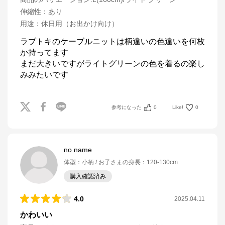
伸縮性
：
あり
用途
：
休日用（お出かけ向け）
ラブトキのケーブルニットは柄違いの色違いを何枚
か持ってます

まだ大きいですがライトグリーンの色を着るの楽し
みみたいです
参考になった
0
Like!
0
no name
体型
：
小柄
お子さまの身長
：
120-130cm
購入確認済み
4.0
2025.04.11
かわいい