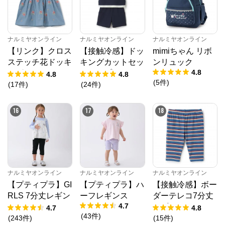
ナルミヤオンライン
ナルミヤオンライン
ナルミヤオンライン
【リンク】クロス
【接触冷感】ドッ
mimiちゃん リボ
ステッチ花ドッキ
キングカットセッ
ンリュック
4.8
ングTシャツ
トアップ
4.8
4.8
(
5
件
)
(
17
件
)
(
24
件
)
16
17
18
ナルミヤオンライン
ナルミヤオンライン
ナルミヤオンライン
【プティプラ】GI
【プティプラ】ハ
【接触冷感】ボー
RLS 7分丈レギン
ーフレギンス
ダーテレコ7分丈
4.7
ス
レギンス
4.7
4.8
(
43
件
)
(
243
件
)
(
15
件
)