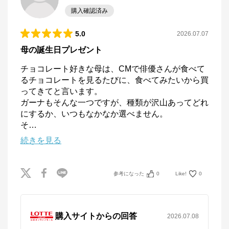
購入確認済み
LOTTE GROUP公式オンラインモール
5.0
2026.07.07
公式ECサイト
母の誕生日プレゼント
チョコレート好きな母は、CMで俳優さんが食べて
※外部サイトが開きます
るチョコレートを見るたびに、食べてみたいから買
ってきてと言います。

LOTTE GROUP公式オンラインモール
からの
ガーナもそんな一つですが、種類が沢山あってどれ
コメント
にするか、いつもなかなか選べません。

ロッテ公式オンラインモール

そ
…
お口の恋人ロッテが運営する公式オンラインモールで
続きを見る
す。お菓子・アイスだけでは無く、HMBコーラゲン
『美楽』や関連会社のメリー・コージーコーナーの商
品も取り揃えております。皆さまのご来店お待ちして
おります。
参考になった
0
Like!
0
購入サイトからの回答
2026.07.08