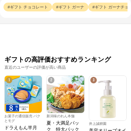
ギフト
チョコレート
ギフト
ガーナ
ギフト
ガーナチョ
ギフトの高評価おすすめランキング
直近のユーザーの評価が高い商品
1
2
3
お菓子の通信販売 パク
新潟味のれん本舗
とモグ
夏・大満足パッ
井上誠耕園
ドラえもん半月
ク 特大パック
美容オリーブオイ