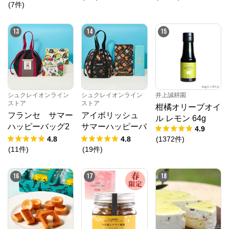
(
7
件
)
13
14
15
シュクレイオンライン
シュクレイオンライン
井上誠耕園
ストア
ストア
柑橘オリーブオイ
フランセ サマー
アイボリッシュ
ル レモン 64g
ハッピーバッグ2
サマーハッピーバ
4.9
026
ッグ2026
4.8
4.8
(
1372
件
)
(
11
件
)
(
19
件
)
16
17
18