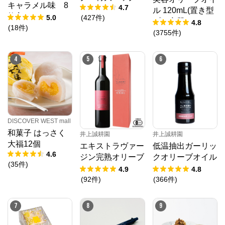
キャラメル味 8
4.7
ル 120mL(置き型
枚入
5.0
(
427
件
)
プラ容器)
4.8
(
18
件
)
(
3755
件
)
4
5
6
DISCOVER WEST mall
和菓子 はっさく
井上誠耕園
井上誠耕園
大福12個
低温抽出ガーリッ
エキストラヴァー
4.6
クオリーブオイル
ジン完熟オリーブ
(
35
件
)
64g
オイル 450g
4.8
4.9
(
366
件
)
(
92
件
)
7
8
9