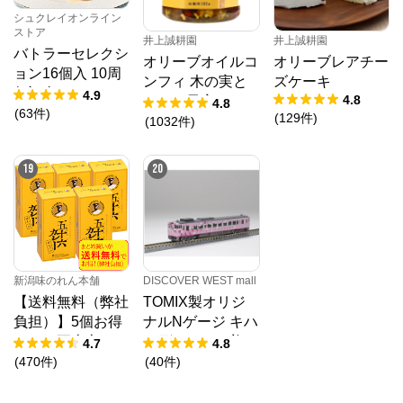
シュクレイオンライン
ストア
井上誠耕園
井上誠耕園
バトラーセレクシ
オリーブオイルコ
オリーブレアチー
ョン16個入 10周
ンフィ 木の実と
ズケーキ
年記念パッケージ
4.9
4.8
ドライ果実 192g
4.8
(
63
件
)
(
129
件
)
春限定
(
1032
件
)
19
20
新潟味のれん本舗
DISCOVER WEST mall
【送料無料（弊社
TOMIX製オリジ
負担）】5個お得
ナルNゲージ キハ
セット五十六カレ
40形（SAKU美S
4.7
4.8
ーせんべい
AKU楽）1両単品
(
470
件
)
(
40
件
)