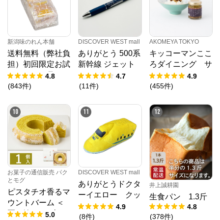
新潟味のれん本舗
DISCOVER WEST mall
AKOMEYA TOKYO
送料無料（弊社負
ありがとう 500系
キッコーマンここ
担）初回限定お試
新幹線 ジェット
ろダイニング サ
しセット 袋
ストリーム４＆１
クサクしょうゆア
4.8
4.7
4.9
ーモンド ペッパ
(
843
件
)
(
11
件
)
(
455
件
)
ー＆スモーク風味
10
11
12
DISCOVER WEST mall
お菓子の通信販売 パク
とモグ
ありがとうドクタ
井上誠耕園
ピスタチオ香るマ
ーイエロー クッ
生食パン 1.3斤
ウントバーム ＜
ション
4.9
4.8
夏の輪＞ 1山
5.0
(
8
件
)
(
378
件
)