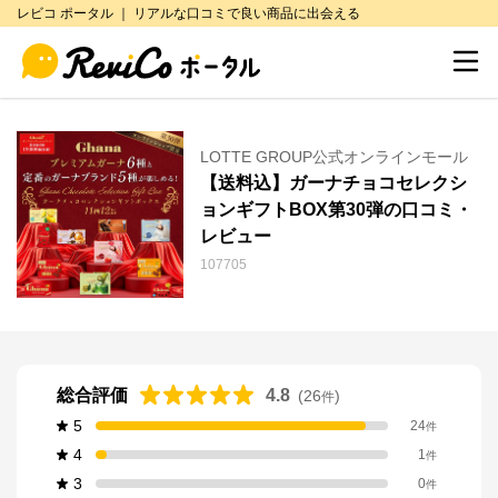
レビコ ポータル ｜ リアルな口コミで良い商品に出会える
LOTTE GROUP公式オンラインモール
【送料込】ガーナチョコセレクシ
ョンギフトBOX第30弾の口コミ・
レビュー
107705
総合評価
4.8
(
26
)
件
5
24
件
4
1
件
3
0
件