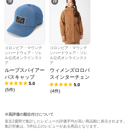
19
20
コロンビア・マウンテ
コロンビア・マウンテ
ンハードウェア・ソレ
ンハードウェア・ソレ
ル公式オンラインスト
ル公式オンラインスト
ア
ア
ループスパイアー
ウィメンズロロパ
パスキャップ
スインターチェン
5.0
ジジャケット
5.0
(
5
件
)
(
4
件
)
※高評価の順位付けについて
直近2週間で集計したレビューの評価平均が高い商品順に表示されます。
集計対象は、5件以上のレビューがある商品となります。