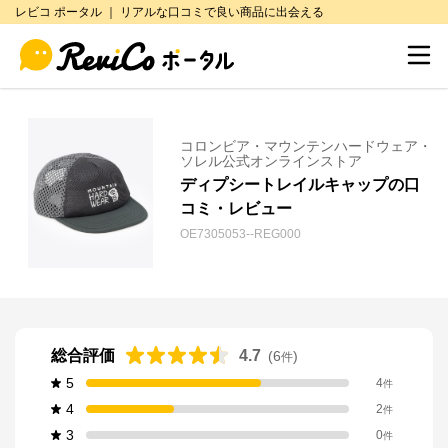
レビコ ポータル ｜ リアルな口コミで良い商品に出会える
コロンビア・マウンテンハードウェア・
ソレル公式オンラインストア
ディプシートレイルキャップの口
コミ・レビュー
OE7305053--REG000
総合評価
4.7
(
6
)
件
5
4
件
4
2
件
3
0
件