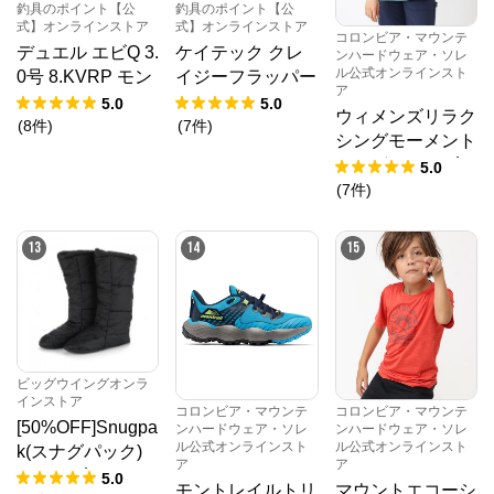
釣具のポイント【公
釣具のポイント【公
式】オンラインストア
式】オンラインストア
コロンビア・マウンテ
デュエル エビQ 3.
ケイテック クレ
ンハードウェア・ソレ
ル公式オンラインスト
0号 8.KVRP モン
イジーフラッパー
ア
スターマスター
2.8インチ 529 ク
5.0
5.0
ウィメンズリラク
【ゆうパケット】
リスタルフラッシ
(
8
件
)
(
7
件
)
シングモーメント
ュ【ゆうパケッ
ロングスリーブフ
5.0
ト】
ーディ
(
7
件
)
13
14
15
ビッグウイングオンラ
インストア
コロンビア・マウンテ
コロンビア・マウンテ
[50%OFF]Snugpa
ンハードウェア・ソレ
ンハードウェア・ソレ
ル公式オンラインスト
ル公式オンラインスト
k(スナグパック)
ア
ア
テントブーツ
5.0
モントレイルトリ
マウントエコーシ