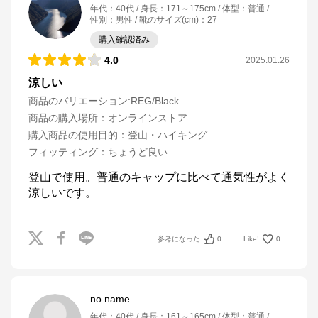
年代
：
40代
身長
：
171～175cm
体型
：
普通
性別
：
男性
靴のサイズ(cm)
：
27
購入確認済み
4.0
2025.01.26
涼しい
商品のバリエーション:
REG/Black
商品の購入場所
：
オンラインストア
購入商品の使用目的
：
登山・ハイキング
フィッティング
：
ちょうど良い
登山で使用。普通のキャップに比べて通気性がよく
涼しいです。
参考になった
0
Like!
0
no name
年代
：
40代
身長
：
161～165cm
体型
：
普通