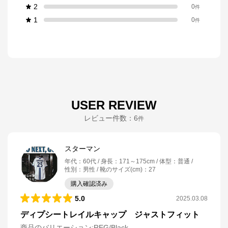
2
0
件
1
0
件
USER REVIEW
レビュー件数：
6
件
スターマン
年代
：
60代
身長
：
171～175cm
体型
：
普通
性別
：
男性
靴のサイズ(cm)
：
27
購入確認済み
5.0
2025.03.08
ディプシートレイルキャップ ジャストフィット
商品のバリエーション:
REG/Black