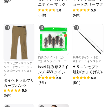
(
6
件
)
ニティー マック
ョートスリーブグ
ス
ラフィックTシャ
5.0
5.0
ツ
(
6
件
)
(
6
件
)
16
17
18
釣具のポイント【公
釣具のポイント【公
式】オンラインストア
式】オンラインストア
コロンビア・マウンテ
issei 沈み蟲 3.2イ
H.B コンセプト
ンハードウェア・ソレ
ル公式オンラインスト
ンチ #69 クイシ
旭舷(きょくげん)-
ア
ブリパンプキン
EX 20-195 KP
5.0
5.0
ダイヘドラルプリ
【ゆうパケット】
-2019 H.B con
(
5
件
)
(
5
件
)
カーブパンツ
cept
5.0
(
5
件
)