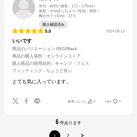
年代
：
40代
身長
：
171～175cm
体型
：
ややぽっちゃり
性別
：
男性
靴のサイズ(cm)
：
27.5
購入確認済み
5.0
2024.08.13
いいです
商品のバリエーション:
REG/Black
商品の購入場所
：
オンラインストア
購入商品の使用目的
：
キャンプ・フェス
フィッティング
：
ちょうど良い
参考になった
0
Like!
0
6
件あります
1
2