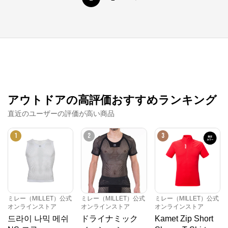
アウトドアの高評価おすすめランキング
コロンビア・マウンテンハードウェア・ソレル公
直近のユーザーの評価が高い商品
式オンラインストア
1
2
3
公式ECサイト
※外部サイトが開きます
コロンビア・マウンテンハードウェア・ソレル
ミレー（MILLET）公式
ミレー（MILLET）公式
ミレー（MILLET）公式
公式オンラインストア
からのコメント
オンラインストア
オンラインストア
オンラインストア
コロンビアスポーツウェアではアウトドア総合ブラン
드라이 나믹 메쉬
ドライナミック
Kamet Zip Short
ド「コロンビア」、本格登山、クライミングカテゴリ