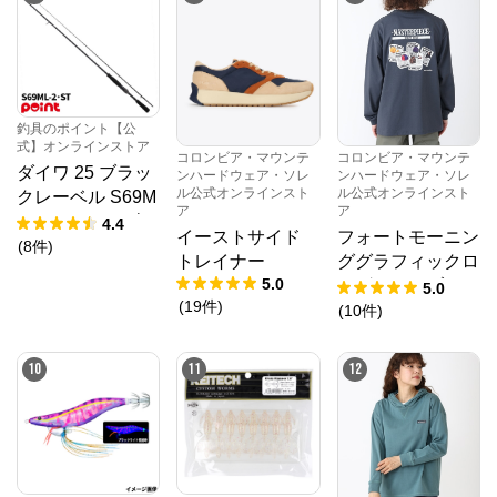
釣具のポイント【公
式】オンラインストア
コロンビア・マウンテ
コロンビア・マウンテ
ダイワ 25 ブラッ
ンハードウェア・ソレ
ンハードウェア・ソレ
ル公式オンラインスト
ル公式オンラインスト
クレーベル S69M
ア
ア
L-2・ST (2026年
4.4
イーストサイド
フォートモーニン
追加モデル)
(
8
件
)
トレイナー
ググラフィックロ
5.0
ングスリーブティ
5.0
(
19
件
)
ー
(
10
件
)
10
11
12