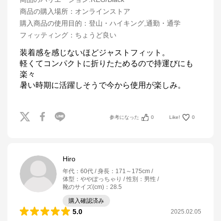
商品の購入場所
：
オンラインストア
購入商品の使用目的
：
登山・ハイキング,通勤・通学
フィッティング
：
ちょうど良い
装着感を感じないほどジャストフィット。

軽くてコンパクトに折りたためるので持運びにも
楽々

参考になった
0
Like!
0
Hiro
年代
：
60代
身長
：
171～175cm
体型
：
ややぽっちゃり
性別
：
男性
靴のサイズ(cm)
：
28.5
購入確認済み
5.0
2025.02.05