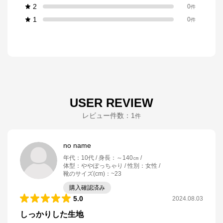
2
0
件
1
0
件
USER REVIEW
レビュー件数：
1
件
no name
年代
：
10代
身長
：
～140㎝
体型
：
ややぽっちゃり
性別
：
女性
靴のサイズ(cm)
：
~23
購入確認済み
5.0
2024.08.03
しっかりした生地