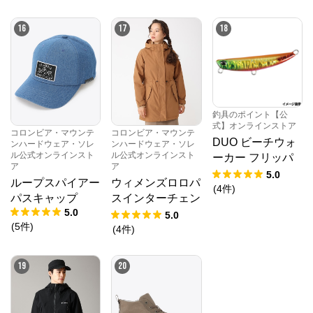
16
17
18
釣具のポイント【公
式】オンラインストア
コロンビア・マウンテ
コロンビア・マウンテ
DUO ビーチウォ
ンハードウェア・ソレ
ンハードウェア・ソレ
ル公式オンラインスト
ル公式オンラインスト
ーカー フリッパ
ア
ア
ー 32 UVエメラル
5.0
ループスパイアー
ウィメンズロロパ
ドRT【ゆうパケ
(
4
件
)
パスキャップ
スインターチェン
ット】
5.0
ジジャケット
5.0
(
5
件
)
(
4
件
)
19
20