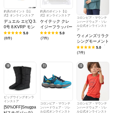
釣具のポイント【公
釣具のポイント【公
式】オンラインストア
式】オンラインストア
コロンビア・マウンテ
デュエル エビQ 3.
ケイテック クレ
ンハードウェア・ソレ
ル公式オンラインスト
0号 8.KVRP モン
イジーフラッパー
ア
スターマスター
2.8インチ 529 ク
5.0
5.0
ウィメンズリラク
【ゆうパケット】
リスタルフラッシ
(
8
件
)
(
7
件
)
シングモーメント
ュ【ゆうパケッ
コロンビア・マウンテンハードウェア・ソレル公
ロングスリーブフ
5.0
ト】
式オンラインストア
ーディ
(
7
件
)
公式ECサイト
10
11
12
※外部サイトが開きます
コロンビア・マウンテンハードウェア・ソレル
公式オンラインストア
からのコメント
ビッグウイングオンラ
コロンビアスポーツウェアではアウトドア総合ブラン
インストア
ド「コロンビア」、本格登山、クライミングカテゴリ
コロンビア・マウンテ
コロンビア・マウンテ
ーのウェアやバックパックを提供している「マウンテ
[50%OFF]Snugpa
ンハードウェア・ソレ
ンハードウェア・ソレ
ンハードウェア」、機能性とデザイン性を備えたフッ
ル公式オンラインスト
ル公式オンラインスト
k(スナグパック)