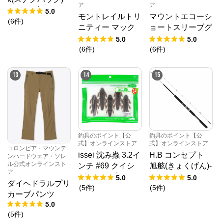
トウェアブランド「ソレル」を展開しています。
ア
ア
テントブーツ
5.0
モントレイルトリ
マウントエコーシ
(
6
件
)
ニティー マック
ョートスリーブグ
ス
ラフィックTシャ
5.0
5.0
ツ
(
6
件
)
(
6
件
)
13
14
15
釣具のポイント【公
釣具のポイント【公
式】オンラインストア
式】オンラインストア
コロンビア・マウンテ
issei 沈み蟲 3.2イ
H.B コンセプト
ンハードウェア・ソレ
ル公式オンラインスト
ンチ #69 クイシ
旭舷(きょくげん)-
ア
ブリパンプキン
EX 20-195 KP
5.0
5.0
ダイヘドラルプリ
【ゆうパケット】
-2019 H.B con
(
5
件
)
(
5
件
)
カーブパンツ
cept
5.0
(
5
件
)