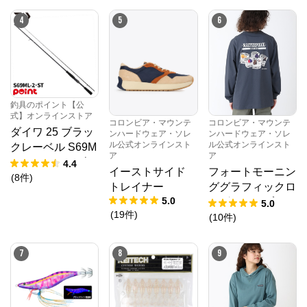
4
5
6
釣具のポイント【公
式】オンラインストア
コロンビア・マウンテ
コロンビア・マウンテ
ダイワ 25 ブラッ
ンハードウェア・ソレ
ンハードウェア・ソレ
ル公式オンラインスト
ル公式オンラインスト
クレーベル S69M
ア
ア
L-2・ST (2026年
4.4
イーストサイド
フォートモーニン
追加モデル)
(
8
件
)
トレイナー
ググラフィックロ
5.0
ングスリーブティ
5.0
(
19
件
)
ー
(
10
件
)
7
8
9