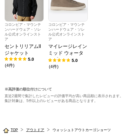
コロンビア・マウンテ
コロンビア・マウンテ
ンハードウェア・ソレ
ンハードウェア・ソレ
ル公式オンラインスト
ル公式オンラインスト
ア
ア
セントリリアムII
マイレージレイン
ジャケット
ミッド ウォータ
5.0
ープルーフ
5.0
(
4
件
)
(
4
件
)
※高評価の順位付けについて
直近2週間で集計したレビューの評価平均が高い商品順に表示されます。
集計対象は、5件以上のレビューがある商品となります。
TOP
アウトドア
ウォッシュトアウトカーゴショーツ