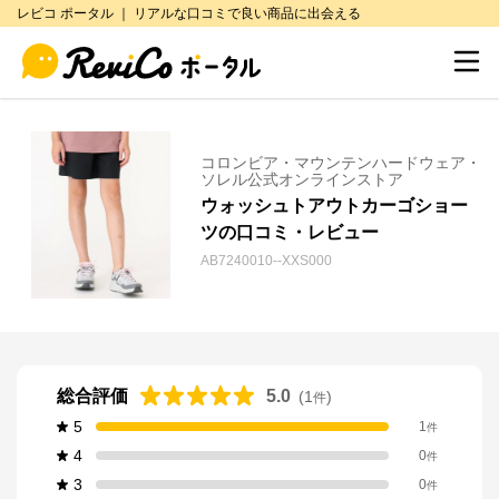
レビコ ポータル ｜ リアルな口コミで良い商品に出会える
コロンビア・マウンテンハードウェア・
ソレル公式オンラインストア
ウォッシュトアウトカーゴショー
ツの口コミ・レビュー
AB7240010--XXS000
総合評価
5.0
(
1
)
件
5
1
件
4
0
件
3
0
件