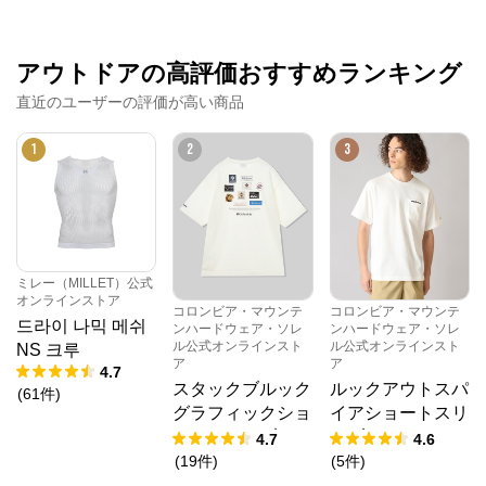
アウトドアの高評価おすすめランキング
直近のユーザーの評価が高い商品
1
2
3
ミレー（MILLET）公式
オンラインストア
コロンビア・マウンテ
コロンビア・マウンテ
드라이 나믹 메쉬
ンハードウェア・ソレ
ンハードウェア・ソレ
ル公式オンラインスト
ル公式オンラインスト
NS 크루
ア
ア
4.7
スタックブルック
ルックアウトスパ
(
61
件
)
グラフィックショ
イアショートスリ
ートスリーブTシ
ーブTシャツ
4.7
4.6
ャツ
(
19
件
)
(
5
件
)