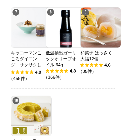
7
8
9
キッコーマンこ
低温抽出ガーリ
和菓子 はっさく
ころダイニン
ックオリーブオ
大福12個
グ サクサクし
イル 64g
4.6
ょうゆアーモン
4.8
（35件）
4.9
ド ペッパー＆
（366件）
（455件）
スモーク風味
10