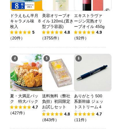
ドラえもん半月
美容オリーブオ
エキストラヴァ
キャラメル味 8
イル 120mL(置き
ージン完熟オリ
枚入
型プラ容器)
ーブオイル 450g
5
4.8
4.9
（20件）
（3755件）
（92件）
4
5
6
夏・大満足パッ
送料無料（弊社
ありがとう 500
ク 特大パック
負担）初回限定
系新幹線 ジェッ
お試しセット
トストリーム４
4.7
袋
＆１
（427件）
4.8
4.7
（843件）
（11件）