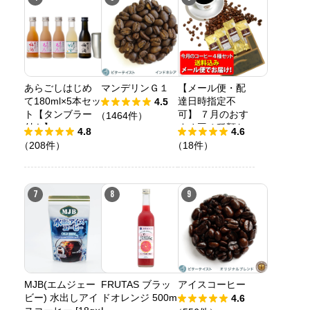
あらごしはじめ
マンデリンＧ１
【メール便・配
て180ml×5本セッ
達日時指定不
4.5
ト【タンブラー
可】 ７月のおす
（1464件）
付き】
すめ豆４種類お
4.8
4.6
試しコーヒーメ
（208件）
（18件）
ール便 （４袋セ
ット/珈琲解説付
き）2026年
7
8
9
MJB(エムジェー
FRUTAS ブラッ
アイスコーヒー
ビー) 水出しアイ
ドオレンジ 500m
4.6