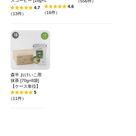
スコーヒー [18g×
L
（556件）
6袋]
4.6
4.7
（16件）
（13件）
10
森半 おけいこ用
抹茶 [70g×8袋]
【ケース単位】
5
（11件）