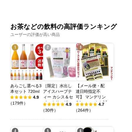
お茶などの飲料の高評価ランキング
ユーザーの評価が高い商品
1
2
3
あらごし選べる3
［限定］水出し
【メール便・配
本セット 720ml
アイスハーブテ
達日時指定不
ィー カシス＆セ
可】 マンデリン
4.9
イヨウサンザシ
G1 ローストお試
（179件）
4.9
4.7
し４種メール便
（30件）
（264件）
(解説付)
4
5
6