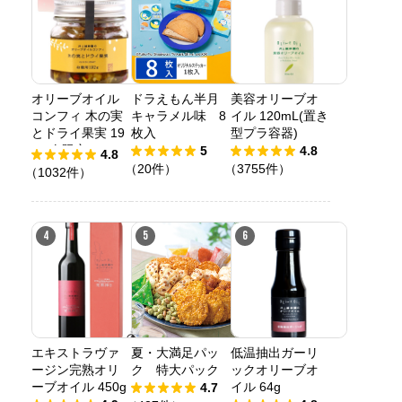
オリーブオイル
ドラえもん半月
美容オリーブオ
コンフィ 木の実
キャラメル味 8
イル 120mL(置き
とドライ果実 19
枚入
型プラ容器)
2g 春限定
5
4.8
4.8
（20件）
（3755件）
（1032件）
4
5
6
エキストラヴァ
夏・大満足パッ
低温抽出ガーリ
ージン完熟オリ
ク 特大パック
ックオリーブオ
ーブオイル 450g
イル 64g
4.7