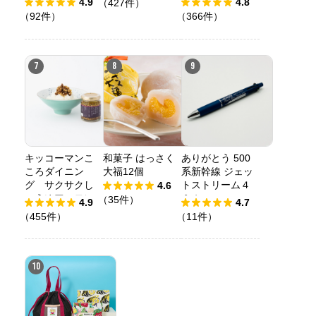
4.9
4.8
（427件）
（92件）
（366件）
7
8
9
キッコーマンこ
和菓子 はっさく
ありがとう 500
ころダイニン
大福12個
系新幹線 ジェッ
グ サクサクし
トストリーム４
4.6
ょうゆアーモン
＆１
（35件）
4.9
4.7
ド ペッパー＆
（455件）
（11件）
スモーク風味
10