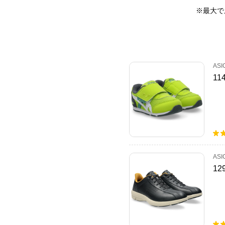
※最大で
ASI
11
ASI
12