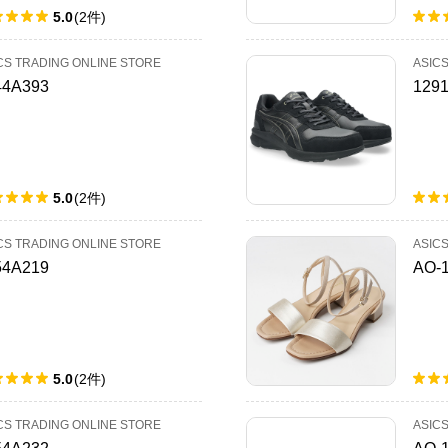
5.0
(
2
件
)
CS TRADING ONLINE STORE
ASIC
44A393
129
5.0
(
2
件
)
CS TRADING ONLINE STORE
ASIC
54A219
AO-
5.0
(
2
件
)
CS TRADING ONLINE STORE
ASIC