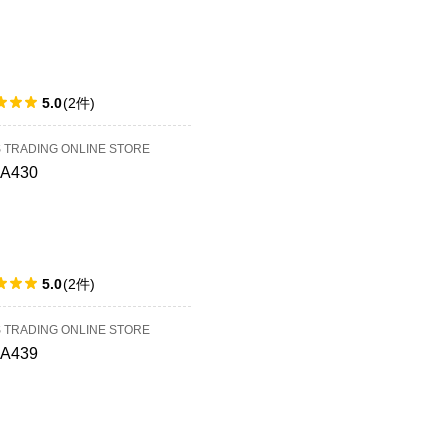
5.0
(
2
件
)
S TRADING ONLINE STORE
4A430
5.0
(
2
件
)
S TRADING ONLINE STORE
4A439