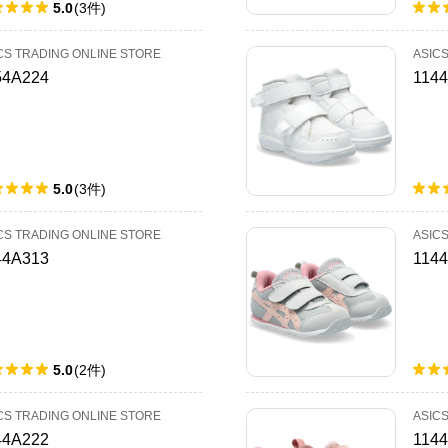
5.0
(
3
件
)
CS TRADING ONLINE STORE
ASIC
54A224
114
5.0
(
3
件
)
CS TRADING ONLINE STORE
ASIC
44A313
114
5.0
(
2
件
)
CS TRADING ONLINE STORE
ASIC
44A222
114