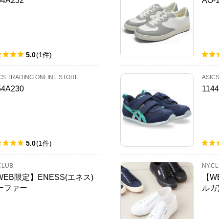
54A232
AO-
5.0
(
1
件
)
CS TRADING ONLINE STORE
ASIC
54A230
114
5.0
(
1
件
)
CLUB
NY.C
WEB限定】ENESS(エネス)
【W
ーファー
ルガ
50-