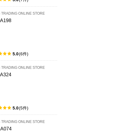
S TRADING ONLINE STORE
4A198
5.0
(
6
件
)
S TRADING ONLINE STORE
4A324
5.0
(
5
件
)
S TRADING ONLINE STORE
2A074