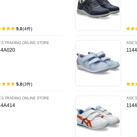
5.0
(
4
件
)
CS TRADING ONLINE STORE
ASIC
44A020
114
5.0
(
3
件
)
CS TRADING ONLINE STORE
ASIC
44A414
114