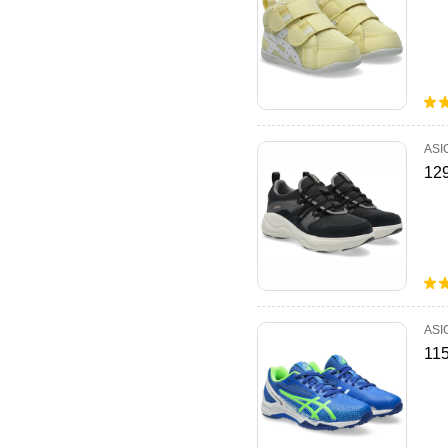
ASI
12
ASI
11