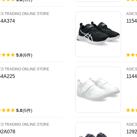
CS TRADING ONLINE STORE
ASIC
44A374
115
5.0
(
6
件
)
CS TRADING ONLINE STORE
ASIC
54A225
114
5.0
(
5
件
)
CS TRADING ONLINE STORE
ASIC
92A078
129