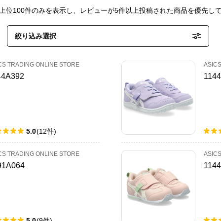
上位100件のみを表示し、レビューが5件以上投稿された商品を優先し
絞り込み選択
CS TRADING ONLINE STORE
ASIC
44A392
114
5.0
(
12
件
)
CS TRADING ONLINE STORE
ASIC
91A064
114
5.0
(
9
件
)