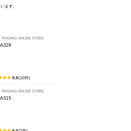
ています。
S TRADING ONLINE STORE
4A329
5.0
(
10
件
)
S TRADING ONLINE STORE
4A315
5.0
(
7
件
)