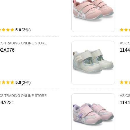
5.0
(
2
件
)
CS TRADING ONLINE STORE
ASIC
92A076
114
5.0
(
2
件
)
CS TRADING ONLINE STORE
ASIC
54A231
114