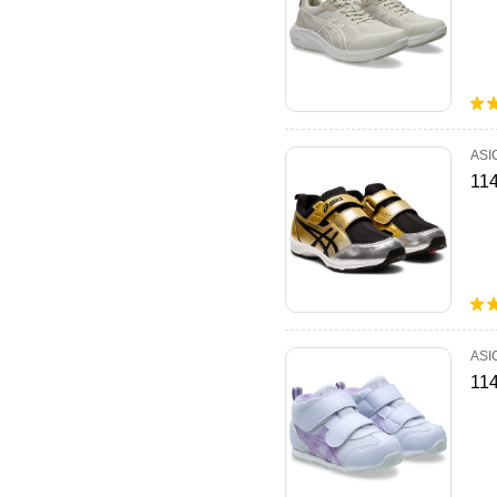
ASI
11
ASI
11