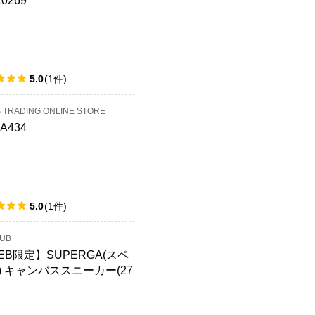
10269
5.0
(
1
件
)
S TRADING ONLINE STORE
4A434
5.0
(
1
件
)
LUB
EB限定】SUPERGA(スペ
) キャンバススニーカー(27
CLASSIC)