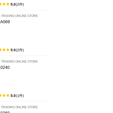
5.0
(
2
件
)
S TRADING ONLINE STORE
1A069
5.0
(
2
件
)
S TRADING ONLINE STORE
10240
5.0
(
1
件
)
S TRADING ONLINE STORE