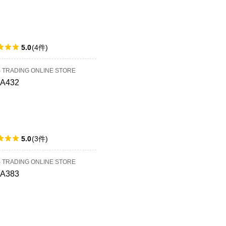
5.0
(
4
件
)
S TRADING ONLINE STORE
4A432
5.0
(
3
件
)
S TRADING ONLINE STORE
4A383