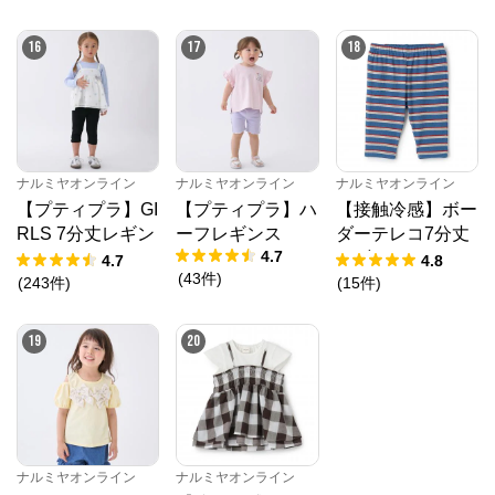
16
17
18
ナルミヤオンライン
ナルミヤオンライン
ナルミヤオンライン
【プティプラ】GI
【プティプラ】ハ
【接触冷感】ボー
RLS 7分丈レギン
ーフレギンス
ダーテレコ7分丈
4.7
ス
レギンス
4.7
4.8
(
43
件
)
(
243
件
)
(
15
件
)
19
20
ナルミヤオンライン
ナルミヤオンライン