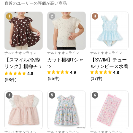
直近のユーザーの評価が高い商品
1
2
3
ナルミヤオンライン
ナルミヤオンライン
ナルミヤオンライン
【スマイル/冷感/
カット楊柳Tシャ
【SWIM】チュー
リンク】楊柳チュ
ツ
ルワンピース水着
4.9
4.8
ニック
4.8
(
55
件
)
(
17
件
)
(
98
件
)
4
5
6
ナルミヤオンライン
公式ECサイト
ナルミヤオンライン
ナルミヤオンライン
ナルミヤオンライン