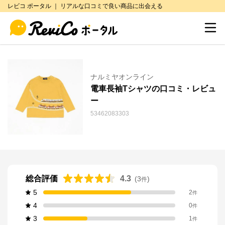
レビコ ポータル ｜ リアルな口コミで良い商品に出会える
ナルミヤオンライン
電車長袖Tシャツの口コミ・レビュ
ー
53462083303
総合評価
4.3
(
3
)
件
5
2
件
4
0
件
3
1
件