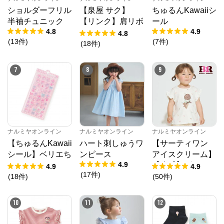
※外部サイトが開きます
ショルダーフリル
【泉屋 サク】
ちゅるんKawaiiシ
半袖チュニック
【リンク】肩リボ
ール
4.8
4.9
ンフラワーキャッ
ナルミヤオンライン
からのコメント
4.8
(
13
件
)
(
7
件
)
トワンピース
(
18
件
)
ナルミヤオンライン公式通販ショップ。人気子供服メ
ゾピアノ、プティマイン、ラブトキシック、アナスイ
ミニ等、全ブランド、全商品をご覧いただけます。
7
8
9
ナルミヤオンライン
ナルミヤオンライン
ナルミヤオンライン
【ちゅるんKawaii
ハート刺しゅうワ
【サーティワン
シール】ベリエち
ンピース
アイスクリーム】
4.9
ゃん
【冷感】グラフィ
4.9
4.9
(
17
件
)
ック半袖Tシャツ
(
18
件
)
(
50
件
)
10
11
12