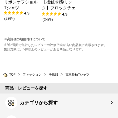
リボンオフショル
【接触冷感/リン
Tシャツ
ク】ブロックチェ
4.9
ックドッキングT
4.9
(
29
件
)
シャツ
(
24
件
)
※高評価の順位付けについて
直近2週間で集計したレビューの評価平均が高い商品順に表示されます。
集計対象は、5件以上のレビューがある商品となります。
TOP
ファッション
子供服
電車長袖Tシャツ
商品・レビューを探す
カテゴリから探す