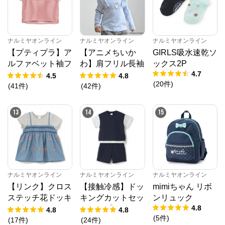
ナルミヤオンライン
ナルミヤオンライン
ナルミヤオンライン
【プティプラ】ア
【アニメちいか
GIRLS吸水速乾ソ
ルファベット袖フ
わ】肩フリル長袖
ックス2P
4.7
リルTシャツ
Tシャツ
4.5
4.8
(
20
件
)
(
41
件
)
(
42
件
)
13
14
15
ナルミヤオンライン
ナルミヤオンライン
ナルミヤオンライン
【リンク】クロス
【接触冷感】ドッ
mimiちゃん リボ
ステッチ花ドッキ
キングカットセッ
ンリュック
4.8
ングTシャツ
トアップ
4.8
4.8
(
5
件
)
(
17
件
)
(
24
件
)