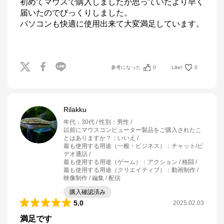
初めてマウスで購入しましたが思っていたより早く
届いたのでびっくりしました。

パソコンも快適に使用出来て大変満足しています。

参考になった
0
Like!
0
Rilakku
年代
：
30代
性別
：
男性
以前にマウスコンピューター製品をご購入されたこ
とはありますか？
：
いいえ
最も使用する用途（一般・ビジネス）
：
チャット/ビ
デオ通話
最も使用する用途（ゲーム）
：
アクション / 格闘
最も使用する用途（クリエイティブ）
：
動画制作 /
映像制作 / 編集 / 配信
購入確認済み
5.0
2025.02.03
満足です