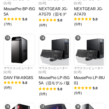
[公式]
[公式]
[公式]
MousePro BP-I5G
NEXTGEAR JG-
NEXTGEAR JG-
5A
A7G70（旧モデ
A7A70
5.0
5.0
ル / 販売終了）
5.0
(
7
件
)
(
5
件
)
(
6
件
)
13
14
15
マウスコンピューター
マウスコンピューター
マウスコンピューター
[公式]
[公式]
[公式]
DAIV FM-A9G8S
MousePro LP-I5G
MousePro LP-I9U
5.0
5A（旧モデル / 販
01
(
5
件
)
5.0
売終了）
5.0
(
5
件
)
(
5
件
)
16
17
18