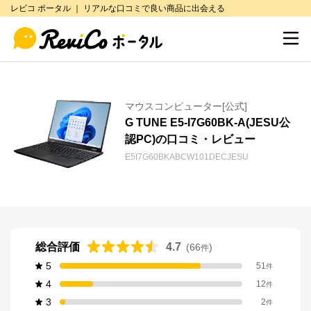
レビコ ポータル ｜ リアルな口コミで良い商品に出会える
マウスコンピューター[公式]
G TUNE E5-I7G60BK-A(JESU公
認PC)の口コミ・レビュー
E5I7G60BKABCW101DECJESU
総合評価
4.7
(
66
)
件
5
51
件
4
12
件
3
2
件