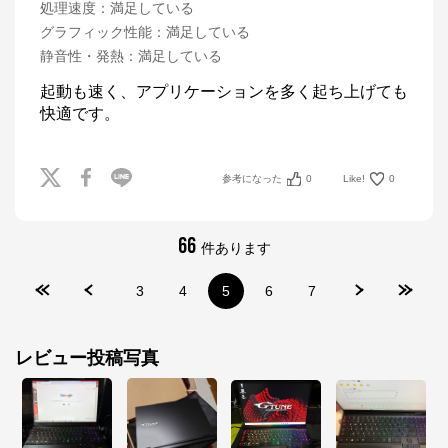
処理速度
：
満足している
グラフィック性能
：
満足している
静音性・発熱
：
満足している
起動も速く、アプリケーションを多く起ち上げても
マウスコンピューター[公式]
快適です。
公式ECサイト
参考になった
0
Like!
0
※外部サイトが開きます
マウスコンピューター[公式]
からのコメント
66
件あります
マウスコンピューターは、お客様のご利用目的・ご予
算に沿って、自由にカスタマイズしたBTO（Build To 
3
4
5
6
7
Order）パソコンをご提供する、国内生産のパソコン
メーカーです。

当社パソコンには「3年間無償保証（一部製品を除
く）」「24時間×365日電話サポート」が標準で付帯、
レビュー投稿写真
休日や深夜でも専門国内スタッフが皆様をサポートい
たします。