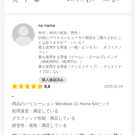
no name
年代
：
40代
性別
：
男性
以前にマウスコンピューター製品をご購入されたこ
とはありますか？
：
いいえ
最も使用する用途（一般・ビジネス）
：
オフィスソ
フト
最も使用する用途（ゲーム）
：
ロールプレイング
（MMORPG・MORPG）
最も使用する用途（クリエイティブ）
：
クリエイテ
ィブはしない
購入確認済み
5.0
2025.02.04
-
商品のバリエーション:
Windows 11 Home 64ビット
処理速度
：
満足している
グラフィック性能
：
満足している
静音性・発熱
：
満足している