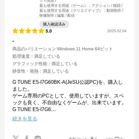
ット閲覧
最も使用する用途（ゲーム）
：
アクション / 格闘
最も使用する用途（クリエイティブ）
：
動画制作 /
映像制作 / 編集 / 配信
購入確認済み
5.0
2025.02.04
-
商品のバリエーション:
Windows 11 Home 64ビット
処理速度
：
満足している
グラフィック性能
：
満足している
静音性・発熱
：
満足している
G TUNE E5-I7G60BK-A(JeSU公認PC)を、購入し
ました。

ゲーム専用のPCとして、使用していますが、スペ
ックも良く、不自由なくゲームが、出来ています。

G TUNE E5-I7G6
…
続きを見る
参考になった
0
Like!
0