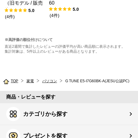
（旧モデル / 販売
60
5.0
終了）
5.0
(
4
件
)
(
4
件
)
※高評価の順位付けについて
直近2週間で集計したレビューの評価平均が高い商品順に表示されます。
集計対象は、5件以上のレビューがある商品となります。
TOP
家電
パソコン
G TUNE E5-I7G60BK-A(JESU公認PC)
商品・レビューを探す
カテゴリから探す
プレゼントを探す