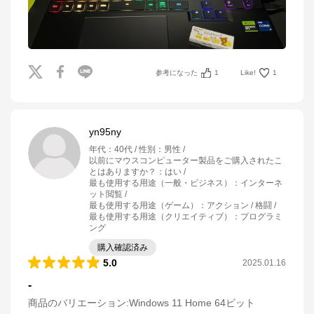
参考になった
1
Like!
1
yn95ny
年代
：
40代
性別
：
男性
以前にマウスコンピューター製品をご購入されたこ
とはありますか？
：
はい
最も使用する用途（一般・ビジネス）
：
インターネ
ット閲覧
最も使用する用途（ゲーム）
：
アクション / 格闘
最も使用する用途（クリエイティブ）
：
プログラミ
ング
購入確認済み
5.0
2025.01.16
-
商品のバリエーション:
Windows 11 Home 64ビット