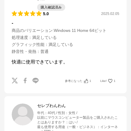
購入確認済み
5.0
2025.02.05
-
商品のバリエーション:
Windows 11 Home 64ビット
処理速度
：
満足している
グラフィック性能
：
満足している
静音性・発熱
：
普通
快適に使用できています。
参考になった
1
Like!
1
セレブわんわん
年代
：
40代
性別
：
女性
以前にマウスコンピューター製品をご購入されたこ
とはありますか？
：
はい
最も使用する用途（一般・ビジネス）
：
インターネ