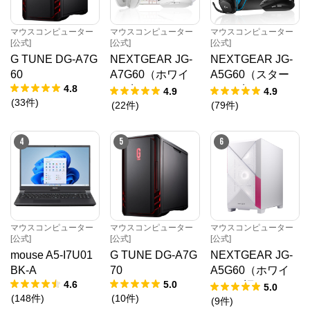
マウスコンピューター
マウスコンピューター
マウスコンピューター
[公式]
[公式]
[公式]
G TUNE DG-A7G
NEXTGEAR JG-
NEXTGEAR JG-
60
A7G60（ホワイ
A5G60（スター
4.8
ト5点セット）
ター5点セット）
4.9
4.9
(
33
件
)
(
22
件
)
(
79
件
)
4
5
6
マウスコンピューター
マウスコンピューター
マウスコンピューター
[公式]
[公式]
[公式]
mouse A5-I7U01
G TUNE DG-A7G
NEXTGEAR JG-
BK-A
70
A5G60（ホワイ
4.6
5.0
ト）（旧モデル /
5.0
(
148
件
)
(
10
件
)
販売終了）
(
9
件
)