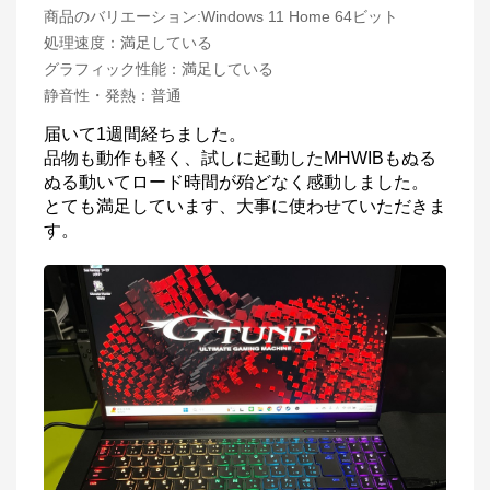
商品のバリエーション:
Windows 11 Home 64ビット
処理速度
：
満足している
グラフィック性能
：
満足している
静音性・発熱
：
普通
届いて1週間経ちました。

品物も動作も軽く、試しに起動したMHWIBもぬる
ぬる動いてロード時間が殆どなく感動しました。

とても満足しています、大事に使わせていただきま
す。