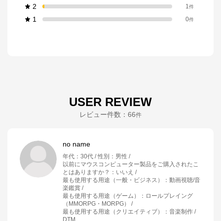
2
1
件
1
0
件
USER REVIEW
レビュー件数：
66
件
no name
年代
：
30代
性別
：
男性
以前にマウスコンピューター製品をご購入されたこ
とはありますか？
：
いいえ
最も使用する用途（一般・ビジネス）
：
動画視聴/音
楽鑑賞
最も使用する用途（ゲーム）
：
ロールプレイング
（MMORPG・MORPG）
最も使用する用途（クリエイティブ）
：
音楽制作 /
DTM