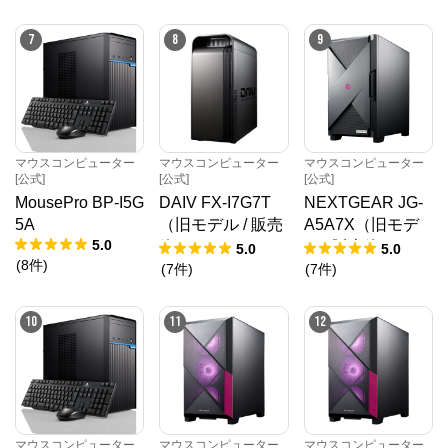
7
8
9
マウスコンピューター
マウスコンピューター
マウスコンピューター
[公式]
[公式]
[公式]
MousePro BP-I5G
DAIV FX-I7G7T
NEXTGEAR JG-
5A
（旧モデル / 販売
A5A7X（旧モデ
5.0
終了）
ル / 販売終了）
5.0
5.0
(
8
件
)
(
7
件
)
(
7
件
)
10
11
12
マウスコンピューター
マウスコンピューター
マウスコンピューター