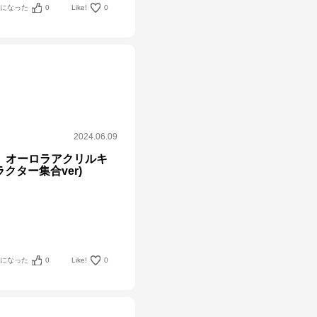
考になった
0
Like!
0
2024.06.09
 オーロラアクリルキ
クター集合ver)
考になった
0
Like!
0