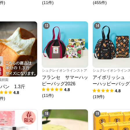
ッパー＆スモーク
件
)
(
11
件
)
(
455
件
)
13
14
シュクレイオンラインストア
シュクレイオンライン
フランセ サマーハッ
アイボリッシュ 
誠耕園
ピーバッグ2026
ーハッピーバッグ2
パン 1.3斤
4.8
6
4.8
4.8
(
11
件
)
(
19
件
)
件
)
18
19