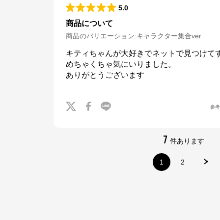
5.0
商品について
商品のバリエーション:
キャラクター集合ver
キティちゃんが大好きでネットで見つけてす
めちゃくちゃ気にいりました。

ありがとうございます
参
7
件あります
1
2
DISCOVER WEST mall
公式ECサイト