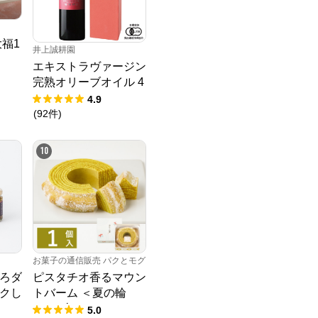
福1
井上誠耕園
エキストラヴァージン
完熟オリーブオイル 4
50g
4.9
(
92
件
)
10
お菓子の通信販売 パクとモグ
ろダ
ピスタチオ香るマウン
クし
トバーム ＜夏の輪
 ペ
＞ 1山
5.0