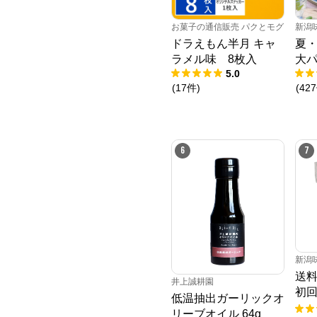
お菓子の通信販売 パクとモグ
新潟
ドラえもん半月 キャ
夏
ラメル味 8枚入
大
5.0
(
17
件
)
(
427
6
7
新潟
送
井上誠耕園
初
低温抽出ガーリックオ
ト
リーブオイル 64g