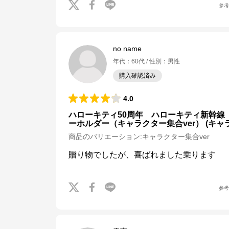
参
no name
年代
：
60代
性別
：
男性
購入確認済み
4.0
ハローキティ50周年 ハローキティ新幹線
ーホルダー（キャラクター集合ver） (キャラ
商品のバリエーション:
キャラクター集合ver
贈り物でしたが、喜ばれました乗ります
参