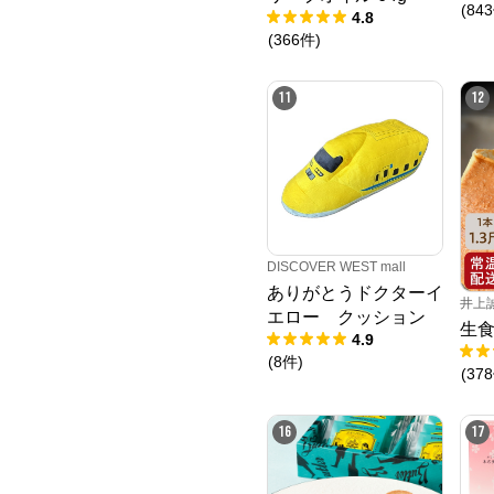
(
843
4.8
(
366
件
)
11
12
DISCOVER WEST mall
ありがとうドクターイ
井上
エロー クッション
生食
4.9
(
8
件
)
(
378
16
17