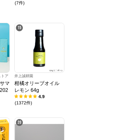
風味
(
7
件
)
15
ストア
井上誠耕園
サマ
柑橘オリーブオイル
02
レモン 64g
4.9
(
1372
件
)
20