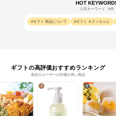
HOT KEYWORD
人気キーワード : 9件
※外部サイトが開きます
ギフト
商品について
ギフト
キティちゃん
DISCOVER WEST mall
からのコメント
DISCOVER WEST mall

旅してみつけた、暮らしてみつけた

こだわりのいいものを西日本からお取り寄せ
ギフトの高評価おすすめランキング
直近のユーザーの評価が高い商品
3
4