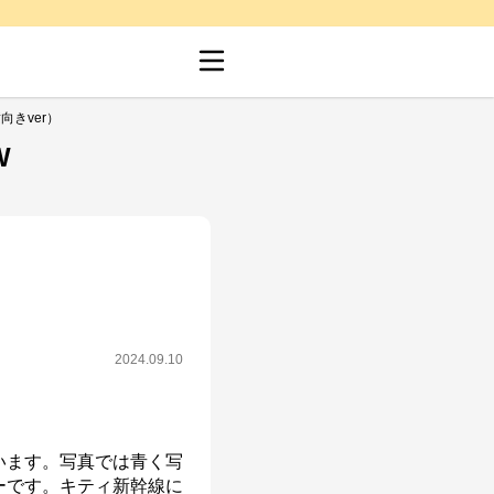
きver）
W
2024.09.10
います。写真では青く写
ーです。キティ新幹線に