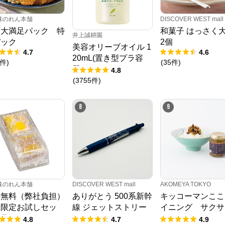
味のれん本舗
DISCOVER WEST mall
・大満足パック 特
和菓子 はっさく大
井上誠耕園
パック
2個
美容オリーブオイル 1
4.7
4.6
20mL(置き型プラ容
件
)
(
35
件
)
器)
4.8
(
3755
件
)
8
9
味のれん本舗
DISCOVER WEST mall
AKOMEYA TOKYO
料無料（弊社負担）
ありがとう 500系新幹
キッコーマンここ
回限定お試しセッ
線 ジェットストリー
イニング サクサ
 袋
ム４＆１
ょうゆアーモンド
4.8
4.7
4.9