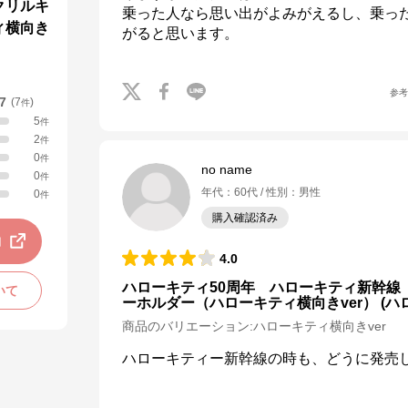
クリルキ
乗った人なら思い出がよみがえるし、乗っ
ィ横向き
がると思います。
参
.7
(
7
)
件
5
件
2
件
0
件
no name
0
件
年代
：
60代
性別
：
男性
0
件
購入確認済み
動
4.0
ハローキティ50周年 ハローキティ新幹線
いて
ーホルダー（ハローキティ横向きver） (ハ
商品のバリエーション:
ハローキティ横向きver
ハローキティー新幹線の時も、どうに発売