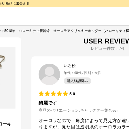
で良い商品に出会える
ティ50周年 ハローキティ新幹線 オーロラアクリルキーホルダー（ハローキティ横向
USER REVIE
レビュー件数：
7
件
いろ松
年代
：
40代
性別
：
女性
購入確認済み
5.0
綺麗です
商品のバリエーション:
キャラクター集合ver
オーロラなので、角度によって見え方が違
ローキ
りますが、見た目は透明系のオーロラカラ