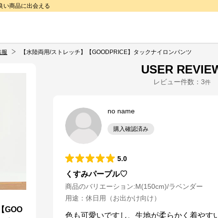
で良い商品に出会える
供服
【水陸両用/ストレッチ】【GOODPRICE】タックナイロンパンツ
USER REVIE
レビュー件数：
3
件
no name
購入確認済み
5.0
くすみパープル♡
商品のバリエーション:
M(150cm)/ラベンダー
用途
：
休日用（お出かけ向け）
【GOO
色も可愛いですし、生地が柔らかく着やす