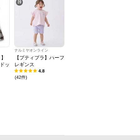
20
ナルミヤオンライン
ク】
【プティプラ】ハーフ
ドッ
レギンス
4.8
(
42
件
)