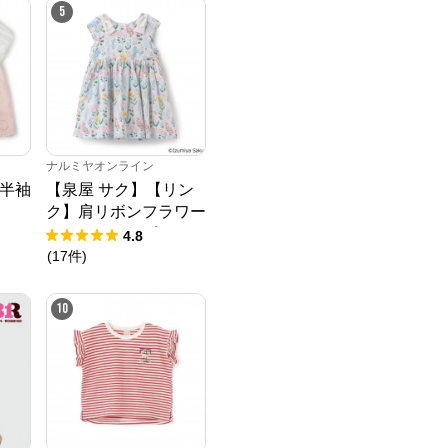
5
ナルミヤオンライン
半袖
【泉屋 サク】【リン
ク】肩リボンフラワー
キャットワンピース
4.8
(
17
件
)
10