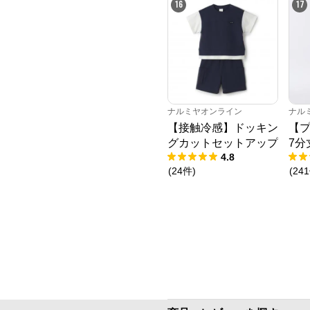
16
17
ナルミヤオンライン
ナル
【接触冷感】ドッキン
【プ
グカットセットアップ
7分
4.8
(
24
件
)
(
241