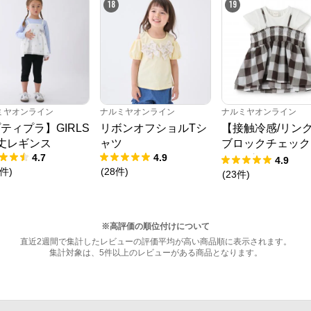
18
19
ミヤオンライン
ナルミヤオンライン
ナルミヤオンライン
ティプラ】GIRLS
リボンオフショルTシ
【接触冷感/リン
丈レギンス
ャツ
ブロックチェック
4.7
4.9
キングTシャツ
4.9
件
)
(
28
件
)
(
23
件
)
※高評価の順位付けについて
直近2週間で集計したレビューの評価平均が高い商品順に表示されます。
集計対象は、5件以上のレビューがある商品となります。