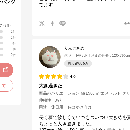
ンパンツ
てます！
参
.7
(
3
)
件
1
件
1
件
0
件
りんごあめ
1
件
0
件
体型
：
小柄
お子さまの身長
：
120-130cm
購入確認済み
動
4.0
いて
大き過ぎた
商品のバリエーション:
M(150cm)/エメラルド グ
伸縮性
：
あり
用途
：
休日用（お出かけ向け）
長く着て欲しくていつもついつい大きめを
ちょっと大き過ぎました。
