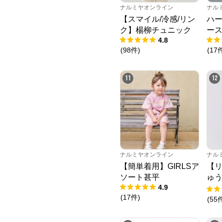
ナルミヤオンライン
ナル
【スマイル/冷感/リン
ハ
ク】楊柳チュニック
ー
4.8
(
98
件
)
(
17
11
12
ナルミヤオンライン
ナル
【簡単着用】GIRLSア
【
ソート甚平
ゅ
4.9
ニ
(
17
件
)
(
55