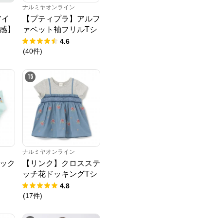
ナルミヤオンライン
アイ
【プティプラ】アルフ
感】
ァベット袖フリルTシ
Tシ
ャツ
4.6
(
40
件
)
15
ナルミヤオンライン
ソック
【リンク】クロスステ
ッチ花ドッキングTシ
ャツ
4.8
(
17
件
)