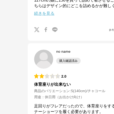
127cmの娘に150を買って詰めて着させ
ちらはデザイン的にどこを詰めるかが難しく
続きを見る
参
no name
購入確認済み
2.0
体育座りが出来ない
商品のバリエーション:
S(140cm)/チャコール
用途
：
休日用（お出かけ向け）
足回りがフレアだったので、体育座りをす
ナーショーツを履く必要があります。
