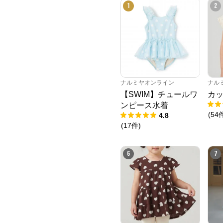
1
2
ナルミヤオンライン
ナル
【SWIM】チュールワ
カッ
ンピース水着
(
54
4.8
(
17
件
)
6
7