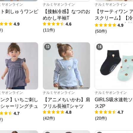
ミヤオンライン
ナルミヤオンライン
ナルミヤオンライン
ート刺しゅうワンピ
【接触冷感】なつのお
【サーティワン 
ス
めかし半袖T
スクリーム】【冷
4.9
4.6
グラフィック半袖
4.9
件
)
(
11
件
)
ャツ
(
50
件
)
13
14
ミヤオンライン
ナルミヤオンライン
ナルミヤオンライン
リンク】いちご刺し
【アニメちいかわ】肩
GIRLS吸水速乾
うシャーリングチュ
フリル長袖Tシャツ
ス2P
4.8
4.7
ック
4.7
(
42
件
)
(
20
件
)
件
)