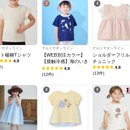
3
4
ミヤオンライン
ナルミヤオンライン
ナルミヤオンライン
ナルミヤオンライン
ト楊柳Tシャツ
【WEB別注カラー】
ショルダーフリル
4.9
【接触冷感】海のいき
チュニック
件
)
公式ECサイト
4.8
ものアップリケ半袖T
4.8
(
13
件
)
シャツ
(
12
件
)
※外部サイトが開きます
8
9
ナルミヤオンライン
からのコメント
ナルミヤオンライン公式通販ショップ。人気子供服メゾピアノ、プティマイ
ン、ラブトキシック、アナスイミニ等、全ブランド、全商品をご覧いただけま
す。