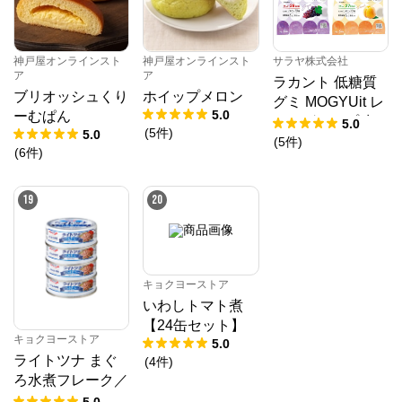
神戸屋オンラインスト
神戸屋オンラインスト
サラヤ株式会社
ア
ア
ラカント 低糖質
ブリオッシュくり
ホイップメロン
グミ MOGYUit レ
5.0
ーむぱん
ッドグレープ味＆
5.0
(
5
件
)
5.0
ゴールデンピーチ
(
5
件
)
(
6
件
)
味セット
19
20
キョクヨーストア
いわしトマト煮
【24缶セット】
キョクヨーストア
5.0
ライトツナ まぐ
(
4
件
)
ろ水煮フレーク／
70g