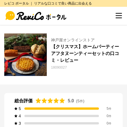
レビコ ポータル ｜ リアルな口コミで良い商品に出会える
神戸屋オンラインストア
【クリスマス】ホームパーティー
アフタヌーンティーセットの口コ
ミ・レビュー
18090027
総合評価
5.0
(
5
)
件
5
5
件
4
0
件
3
0
件