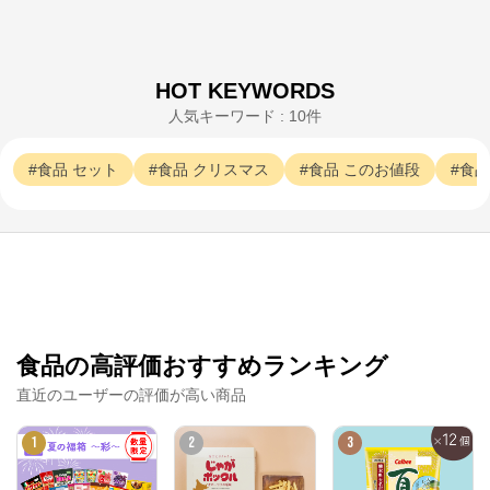
HOT KEYWORDS
人気キーワード : 10件
食品
セット
食品
クリスマス
食品
このお値段
食品
神戸屋オンラインストア
食品の高評価おすすめランキング
公式ECサイト
直近のユーザーの評価が高い商品
※外部サイトが開きます
1
2
3
神戸屋オンラインストア
からのコメント