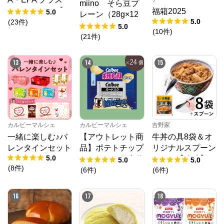
miino そら豆プ
クリルオイル【1
福箱2025
5.0
レーン（28g×12
0%OFF】
5.0
(
23
件
)
個）
5.0
(
10
件
)
(
21
件
)
13
14
15
カルビーマルシェ
カルビーマルシェ
吉野家
一緒に楽しむ♪バ
【アウトレット商
牛丼の具8袋＆オ
レンタインセット
品】ポテトチップ
リジナルスプーン
5.0
スサッカー日本代
セット【冷凍】
5.0
5.0
(
8
件
)
表チーム2024（2
(
6
件
)
(
6
件
)
2g×24個）賞味期
限2025年10月31
16
17
18
日