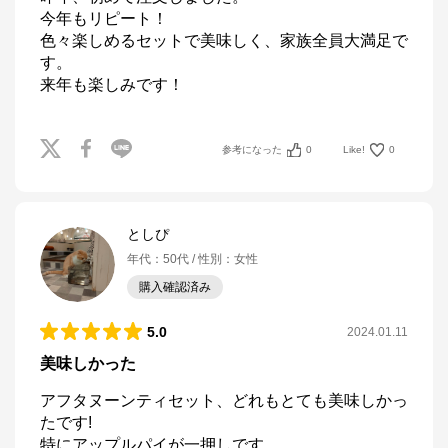
今年もリピート！

色々楽しめるセットで美味しく、家族全員大満足で
す。

来年も楽しみです！
参考になった
0
Like!
0
としぴ
年代
：
50代
性別
：
女性
購入確認済み
5.0
2024.01.11
美味しかった
アフタヌーンティセット、どれもとても美味しかっ
たです!

特にアップルパイが一押しです。