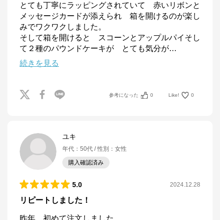
とても丁寧にラッピングされていて　赤いリボンと
メッセージカードが添えられ　箱を開けるのが楽し
みでワクワクしました。

そして箱を開けると　スコーンとアップルパイそし
て２種のパウンドケーキが　とても気分が
…
続きを見る
参考になった
0
Like!
0
ユキ
年代
：
50代
性別
：
女性
購入確認済み
5.0
2024.12.28
リピートしました！
昨年、初めて注文しました。
