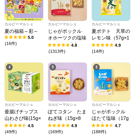
1918年創業、パンのおいしさ、楽しさを多くのお客様
にお届けしてきた神戸屋。

神戸屋オンラインストアでは、神戸屋レストランの人
気メニューとパンの組み合わせを家庭でもお楽しみい
ただけます。

カルビーマルシェ
カルビーマルシェ
カルビーマルシェ
おうちでいつでも手軽に焼きたてのおいしさを味わっ
夏の福箱～彩～
じゃがポックル
夏ポテト 天草の
ていただける冷凍パンの詰め合わせや、ティータイム
5.0
オホーツクの塩味
レモン味（57g×1
にぴったりなスイーツなど幅広い種類を取り揃えてい
(
16
件
)
ます。
（18g×10袋入）
2個）
4.8
4.9
(
1313
件
)
(
14
件
)
4
5
6
カルビーマルシェ
カルビーマルシェ
カルビーマルシェ
釜揚げチップス
ぽてコタン たま
じゃがポックル
山わさび味(15g×
ねぎ味（15g×8
ほたて塩味（17g
8袋)
袋）
×10袋）
4.5
4.9
4.7
(
49
件
)
(
169
件
)
(
188
件
)