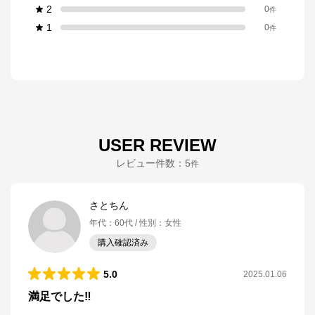
2
0
件
1
0
件
USER REVIEW
レビュー件数：
5
件
さとちん
年代
：
60代
性別
：
女性
購入確認済み
5.0
2025.01.06
満足でした‼️