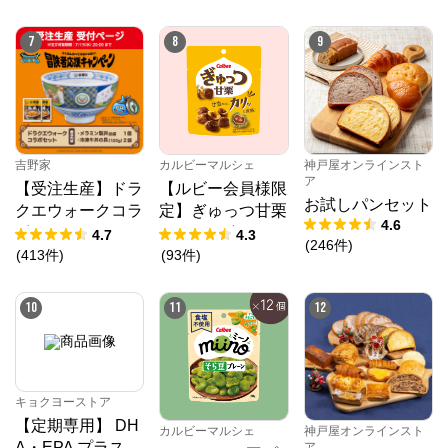
7
8
9
吉野家
カルビーマルシェ
神戸屋オンラインスト
ア
【受注生産】ドラ
【ルビー会員様限
お試しパンセット
クエウォークコラ
定】ぎゅっつ甘栗
4.6
ボセット
（26g×12個）
4.7
4.3
(
246
件
)
(
413
件
)
(
93
件
)
10
11
12
キョクヨーストア
【定期専用】 DH
カルビーマルシェ
神戸屋オンラインスト
A・EPA プラス
ア