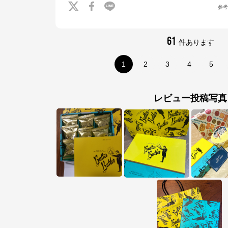
参
61
件あります
1
2
3
4
5
レビュー投稿写真