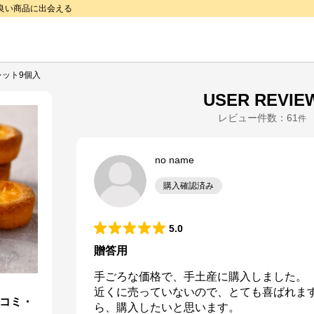
で良い商品に出会える
レット9個入
USER REVIE
レビュー件数：
61
件
no name
購入確認済み
5.0
贈答用
手ごろな価格で、手土産に購入しました。

近くに売っていないので、とても喜ばれま
口コミ・
ら、購入したいと思います。