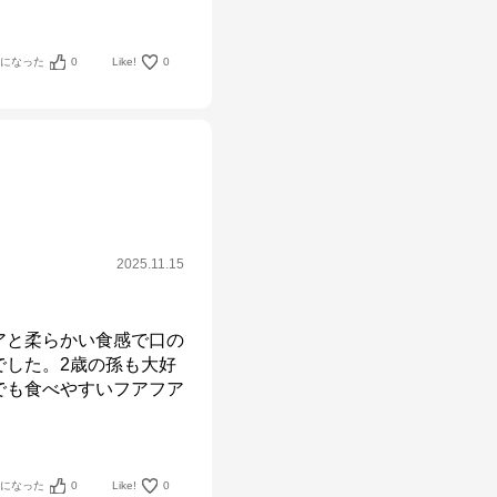
考になった
0
Like!
0
2025.11.15
アと柔らかい食感で口の
でした。2歳の孫も大好
でも食べやすいフアフア
考になった
0
Like!
0