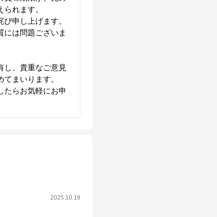
られます。

び申し上げます。

質には問題ございま
有し、貴重なご意見
てまいります。

したらお気軽にお申
2025.10.19