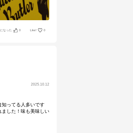
考になった
0
Like!
0
2025.10.12
は知ってる人多いです
れました！味も美味しい