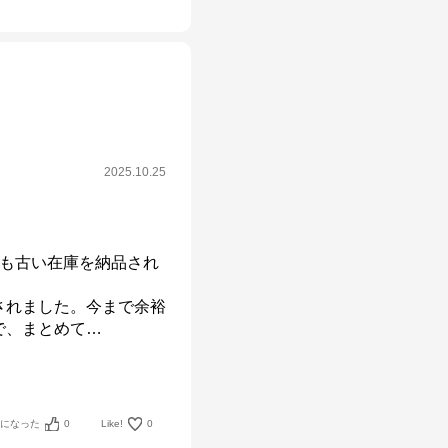
2025.10.25
月も古い在庫を納品され
されました。今まで余裕
で、まとめて
…
考になった
0
Like!
0