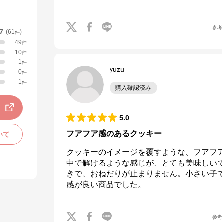
参
.7
(
61
)
件
49
件
10
件
1
件
yuzu
0
件
1
件
購入確認済み
動
5.0
フアフア感のあるクッキー
いて
クッキーのイメージを覆すような、フアフ
中で解けるような感じが、とても美味しい
きで、おねだりが止まりません。小さい子
感が良い商品でした。
参