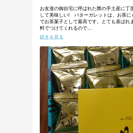
お友達の御自宅に呼ばれた際の手土産に丁
※外部サイトが開きます
して美味しい!　バターガレットは、お茶に
でお茶菓子として最高です。とても喜ばれ
シュクレイオンラインストア
からのコメント
料でつけてくれるので
…
https://sucreyshopping.jp/

続きを見る
ザ・メープルマニア、バターバトラーをはじめとした大人気スイーツブランド
の公式オンラインストアです。 おしゃれで可愛いクッキーやフィナンシェな
ど贈って喜ばれるお菓子を取り揃えています。