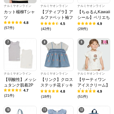
ナルミヤオンライン
ナルミヤオンライン
ナルミヤオンライン
カット楊柳Tシャ
【プティプラ】ア
【ちゅるんKawaii
ツ
ルファベット袖フ
シール】ベリエち
4.8
リルTシャツ
ゃん
4.5
4.9
(
57
件
)
(
42
件
)
(
28
件
)
7
8
9
ナルミヤオンライン
ナルミヤオンライン
ナルミヤオンライン
【弱酸性】メッシ
【リンク】クロス
【サーティワン
ュタンク肌着2P
ステッチ花ドッキ
アイスクリーム】
4.7
ングTシャツ
【冷感】グラフィ
4.8
4.9
(
21
件
)
ック半袖Tシャツ
(
18
件
)
(
51
件
)
ナルミヤオンライン
公式ECサイト
10
11
12