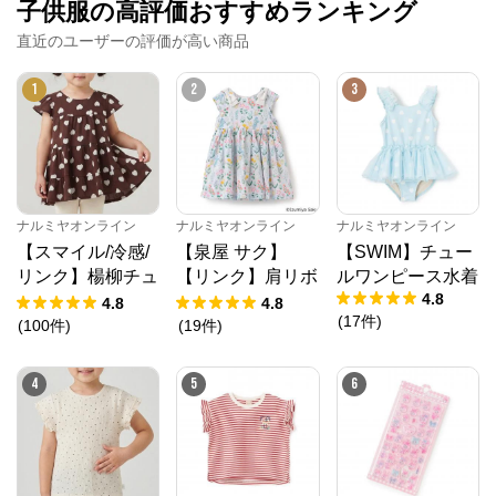
子供服の高評価おすすめランキング
直近のユーザーの評価が高い商品
1
2
3
ナルミヤオンライン
ナルミヤオンライン
ナルミヤオンライン
【スマイル/冷感/
【泉屋 サク】
【SWIM】チュー
リンク】楊柳チュ
【リンク】肩リボ
ルワンピース水着
4.8
ニック
ンフラワーキャッ
4.8
4.8
(
17
件
)
トワンピース
(
100
件
)
(
19
件
)
4
5
6