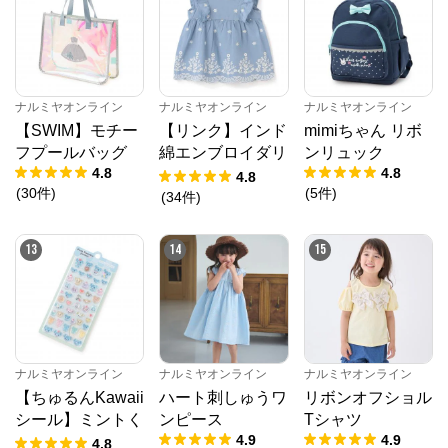
※外部サイトが開きます
ナルミヤオンライン
からのコメント
ナルミヤオンライン公式通販ショップ。人気子供服メ
ナルミヤオンライン
ナルミヤオンライン
ナルミヤオンライン
ゾピアノ、プティマイン、ラブトキシック、アナスイ
【SWIM】モチー
【リンク】インド
mimiちゃん リボ
ミニ等、全ブランド、全商品をご覧いただけます。
フプールバッグ
綿エンブロイダリ
ンリュック
4.8
4.8
ーチュニック
4.8
(
30
件
)
(
5
件
)
(
34
件
)
13
14
15
ナルミヤオンライン
ナルミヤオンライン
ナルミヤオンライン
【ちゅるんKawaii
ハート刺しゅうワ
リボンオフショル
シール】ミントく
ンピース
Tシャツ
4.9
4.9
ん
4.8