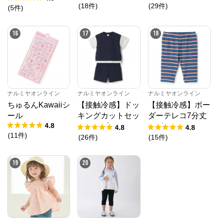
(
18
件
)
(
29
件
)
(
5
件
)
16
17
18
ナルミヤオンライン
ナルミヤオンライン
ナルミヤオンライン
ちゅるんKawaiiシ
【接触冷感】ドッ
【接触冷感】ボー
ール
キングカットセッ
ダーテレコ7分丈
4.8
トアップ
レギンス
4.8
4.8
(
11
件
)
(
26
件
)
(
15
件
)
19
20