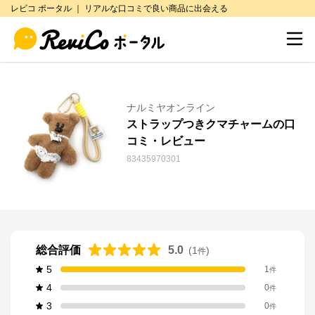
レビコ ポータル ｜ リアルな口コミで良い商品に出会える
ナルミヤオンライン
ストラップつきクマチャームの口
コミ・レビュー
83435970301
総合評価
5.0
(
1
)
件
5
1
件
4
0
件
3
0
件