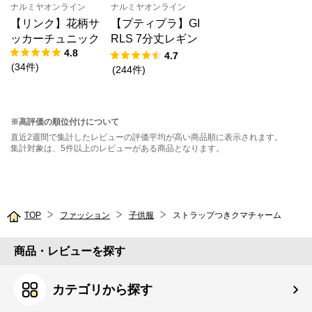
ナルミヤオンライン
ナルミヤオンライン
【リンク】花柄サ
【プティプラ】GI
ッカーチュニック
RLS 7分丈レギン
4.8
ス
4.7
(
34
件
)
(
244
件
)
※高評価の順位付けについて
直近2週間で集計したレビューの評価平均が高い商品順に表示されます。
集計対象は、5件以上のレビューがある商品となります。
TOP
ファッション
子供服
ストラップつきクマチャーム
商品・レビューを探す
カテゴリから探す