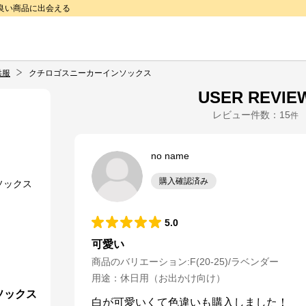
で良い商品に出会える
供服
クチロゴスニーカーインソックス
USER REVIE
レビュー件数：
15
件
no name
購入確認済み
5.0
可愛い
商品のバリエーション:
F(20-25)/ラベンダー
用途
：
休日用（お出かけ向け）
ソックス
白が可愛いくて色違いも購入しました！