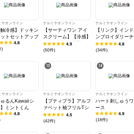
ミヤオンライン
ナルミヤオンライン
ナルミヤオンライン
接触冷感】ドッキン
【サーティワン アイ
【リンク】インド
カットセットアップ
スクリーム】【冷感】
ンブロイダリーチ
4.8
グラフィック半袖Tシ
ック
4.9
4.8
件
)
ャツ
(
50
件
)
(
34
件
)
13
14
ミヤオンライン
ナルミヤオンライン
ナルミヤオンライン
ゅるんKawaiiシ
【プティプラ】アルフ
ハート刺しゅうワ
ル】ミントくん
ァベット袖フリルTシ
ース
4.8
4.9
ャツ
4.5
)
(
18
件
)
(
42
件
)