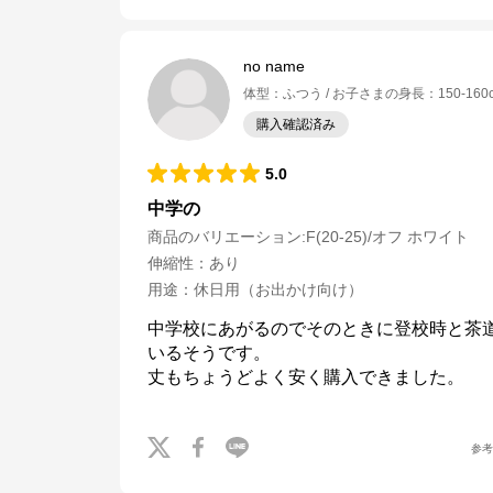
no name
体型
：
ふつう
お子さまの身長
：
150-160
購入確認済み
5.0
中学の
商品のバリエーション:
F(20-25)/オフ ホワイト
伸縮性
：
あり
用途
：
休日用（お出かけ向け）
中学校にあがるのでそのときに登校時と茶
いるそうです。

丈もちょうどよく安く購入できました。
参