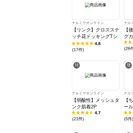
ナルミヤオンライン
ナル
【リンク】クロスステ
【
ッチ花ドッキングTシ
グ
ャツ
4.8
(
26
(
17
件
)
11
12
ナルミヤオンライン
ナル
【弱酸性】メッシュタ
【ち
ンク肌着2P
ー
4.7
(
21
件
)
(
5
件