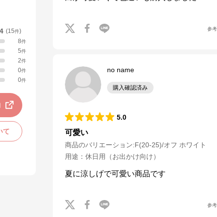
参
.4
(
15
)
件
8
件
5
件
2
件
no name
0
件
0
件
購入確認済み
動
5.0
いて
可愛い
商品のバリエーション:
F(20-25)/オフ ホワイト
用途
：
休日用（お出かけ向け）
夏に涼しげで可愛い商品です
参