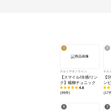
1
2
ナルミヤオンライン
ナル
【スマイル/冷感/リン
【S
ク】楊柳チュニック
ン
4.8
(
99
件
)
(
17
6
7