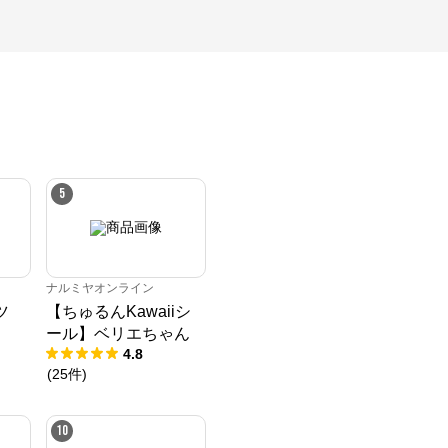
5
ナルミヤオンライン
ツ
【ちゅるんKawaiiシ
ール】ベリエちゃん
4.8
(
25
件
)
10