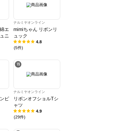
ナルミヤオンライン
綿エ
mimiちゃん リボンリ
ュニ
ュック
4.8
(
5
件
)
15
ナルミヤオンライン
ンピ
リボンオフショルTシ
ャツ
4.9
(
29
件
)