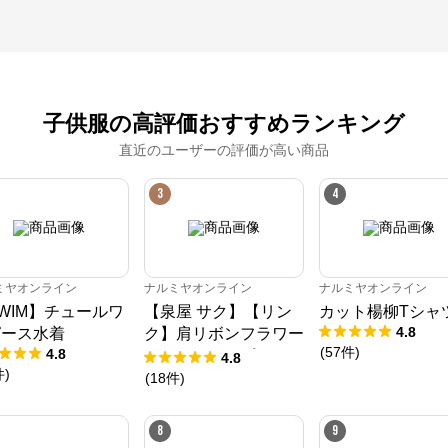
※外部サイトが開きます
ナルミヤオンライン
からのコメント
ナルミヤオンライン公式通販ショップ。人気子供服メゾピアノ、プティマイ
ン、ラブトキシック、アナスイミニ等、全ブランド、全商品をご覧いただけま
子供服の高評価おすすめランキング
す。
直近のユーザーの評価が高い商品
3
4
ミヤオンライン
ナルミヤオンライン
ナルミヤオンライン
WIM】チュールワ
【泉屋 サク】【リン
カット楊柳Tシャ
4.8
ピース水着
ク】肩リボンフラワー
(
57
件
)
4.8
キャットワンピース
4.8
件
)
(
18
件
)
8
9