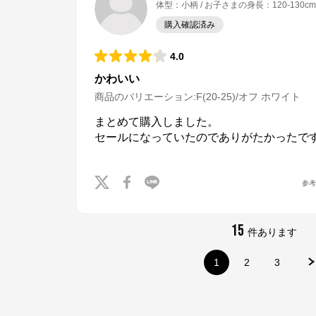
体型
：
小柄
お子さまの身長
：
120-130cm
購入確認済み
4.0
かわいい
商品のバリエーション:
F(20-25)/オフ ホワイト
まとめて購入しました。

セールになっていたのでありがたかったで
参
15
件あります
1
2
3
ナルミヤオンライン
公式ECサイト