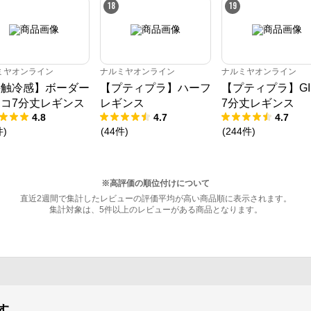
18
19
ミヤオンライン
ナルミヤオンライン
ナルミヤオンライン
接触冷感】ボーダー
【プティプラ】ハーフ
【プティプラ】GI
コ7分丈レギンス
レギンス
7分丈レギンス
4.8
4.7
4.7
件
)
(
44
件
)
(
244
件
)
※高評価の順位付けについて
直近2週間で集計したレビューの評価平均が高い商品順に表示されます。
集計対象は、5件以上のレビューがある商品となります。
す