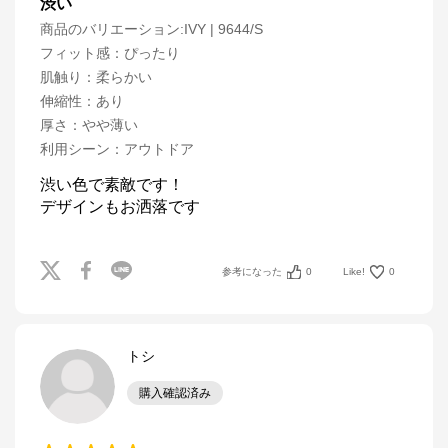
渋い
商品のバリエーション:
IVY | 9644/S
フィット感
：
ぴったり
肌触り
：
柔らかい
伸縮性
：
あり
厚さ
：
やや薄い
利用シーン
：
アウトドア
渋い色で素敵です！

デザインもお洒落です
参考になった
0
Like!
0
トシ
購入確認済み