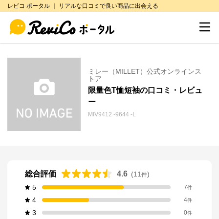
レビコ ポータル ｜ リアルな口コミで良い商品に出会える
ミレー（MILLET）公式オンラインス
トア
限量色T恤短袖の口コミ・レビュ
ー
MIV9412 -9644 -L
総合評価
4.6
(
11
)
件
5
7
件
4
4
件
3
0
件