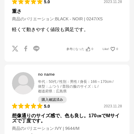
5.0
2023.11.28
重さ
商品のバリエーション:
BLACK - NOIR | 0247/XS
軽くて動きやすく値段も満足です。
参考になった
0
Like!
0
no name
年代
：
50代
性別
：
男性
身長
：
166～170cm
体型
：
ふつう
普段の服のサイズ
：
L
都道府県
：
広島県
購入確認済み
5.0
2023.11.28
想像通りのサイズ感で、色も良し。170㎝でMサイ
ズで丁度です。
商品のバリエーション:
IVY | 9644/M