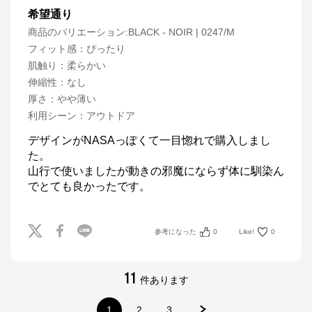
希望通り
商品のバリエーション:
BLACK - NOIR | 0247/M
フィット感
：
ぴったり
肌触り
：
柔らかい
伸縮性
：
なし
厚さ
：
やや薄い
利用シーン
：
アウトドア
デザインがNASAっぽくて一目惚れで購入しまし
た。

山行で使いましたが動きの邪魔にならず体に馴染ん
でとても良かったです。
参考になった
0
Like!
0
11
件あります
1
2
3