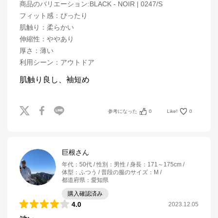
商品のバリエーション:
BLACK - NOIR | 0247/S
フィット感
：
ぴったり
肌触り
：
柔らかい
伸縮性
：
ややあり
厚さ
：
薄い
利用シーン
：
アウトドア
肌触り良し、袖短め
参考になった
0
Like!
0
巨根さん
年代
：
50代
性別
：
男性
身長
：
171～175cm
体型
：
ふつう
普段の服のサイズ
：
M
都道府県
：
愛知県
購入確認済み
4.0
2023.12.05