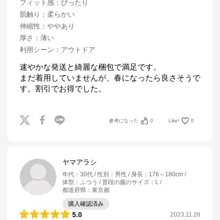
フィット感
：
ぴったり
肌触り
：
柔らかい
伸縮性
：
ややあり
厚さ
：
薄い
利用シーン
：
アウトドア
速やかな発送と綺麗な梱包で満足です。

まだ着用していませんが、春になったら良さそうで
す。割引でお得でした。
参考になった
0
Like!
0
ヤマアラシ
年代
：
30代
性別
：
男性
身長
：
176～180cm
体型
：
ふつう
普段の服のサイズ
：
L
都道府県
：
東京都
購入確認済み
5.0
2023.11.28