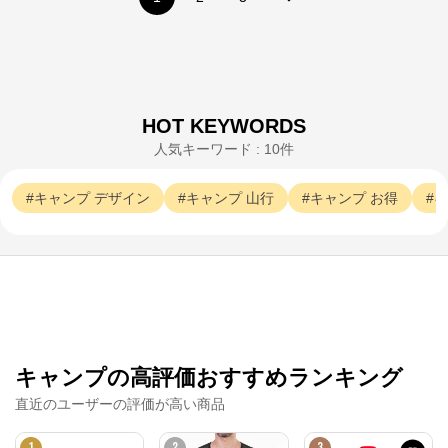
HOT KEYWORDS
人気キーワード : 10件
ミレー（MILLET）公式オンラインストア
キャンプ
デザイン
キャンプ
山行
キャンプ
お得
キ
公式ECサイト
※外部サイトが開きます
ミレー（MILLET）公式オンラインストア
から
のコメント
フランス発祥本格登山ブランド『ミレー(MILLET)』公
キャンプの高評価おすすめランキング
式オンラインストア
直近のユーザーの評価が高い商品
1
2
3