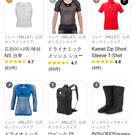
ミレー（MILLET）公式
ミレー（MILLET）公式
ミレー（MILLET）公式
オンラインストア
オンラインストア
オンラインストア
드라이 나믹 메쉬
ドライナミック
Kamet Zip Short
NS 크루
メッシュ ショー
Sleeve T-Shirt
4.7
4.8
トスリーブ
4.7
(
61
件
)
(
6
件
)
(
65
件
)
4
5
6
ミレー（MILLET）公式
ミレー（MILLET）公式
ビッグウイングオンラ
オンラインストア
オンラインストア
インストア
ドライナミック
ウビック 15
[50%OFF]Snugpa