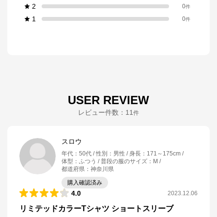
2
0
件
1
0
件
USER REVIEW
レビュー件数：
11
件
スロウ
年代
：
50代
性別
：
男性
身長
：
171～175cm
体型
：
ふつう
普段の服のサイズ
：
M
都道府県
：
神奈川県
購入確認済み
4.0
2023.12.06
リミテッドカラーTシャツ ショートスリーブ