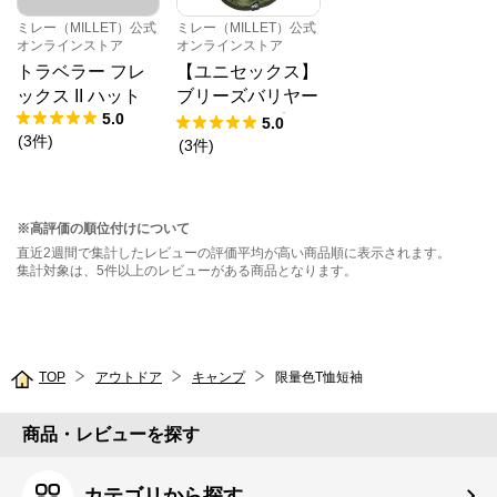
ミレー（MILLET）公式
ミレー（MILLET）公式
オンラインストア
オンラインストア
トラベラー フレ
【ユニセックス】
ックス II ハット
ブリーズバリヤー
5.0
マルチ コンポ
5.0
(
3
件
)
フード
(
3
件
)
※高評価の順位付けについて
直近2週間で集計したレビューの評価平均が高い商品順に表示されます。
集計対象は、5件以上のレビューがある商品となります。
TOP
アウトドア
キャンプ
限量色T恤短袖
商品・レビューを探す
カテゴリから探す