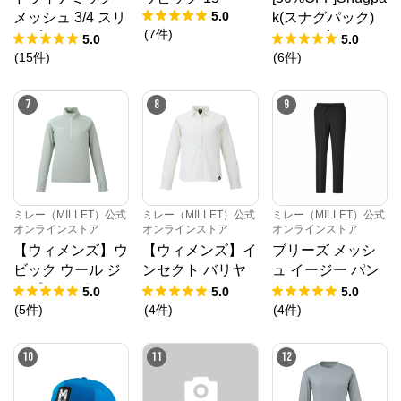
5.0
メッシュ 3/4 スリ
k(スナグパック)
(
7
件
)
ーブ
テントブーツ
5.0
5.0
(
15
件
)
(
6
件
)
7
8
9
ミレー（MILLET）公式
ミレー（MILLET）公式
ミレー（MILLET）公式
オンラインストア
オンラインストア
オンラインストア
【ウィメンズ】ウ
【ウィメンズ】イ
ブリーズ メッシ
ビック ウール ジ
ンセクト バリヤ
ュ イージー パン
ップ ロングスリ
ー チェックシャ
ツ II
5.0
5.0
5.0
ーブ
ツ ロングスリー
(
5
件
)
(
4
件
)
(
4
件
)
ブ
10
11
12