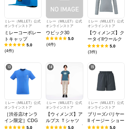
ミレー（MILLET）公式
ミレー（MILLET）公式
ミレー（MILLET）公式
オンラインストア
オンラインストア
オンラインストア
ミレーコーポレー
ウビック30
【ウィメンズ】ク
5.0
トキャップ
ータイIIウールク
(
4
件
)
5.0
ルー ロングスリ
5.0
(
4
件
)
ーブ
(
3
件
)
13
14
15
ミレー（MILLET）公式
ミレー（MILLET）公式
ミレー（MILLET）公式
オンラインストア
オンラインストア
オンラインストア
［渋谷店/オンラ
【ウィメンズ】ア
ブリーズバリヤー
イン限定］CDG
ルプス Ｔシャツ
II イージー ショー
シャモニーポケ
ショートスリーブ
トパンツ
5.0
5.0
5.0