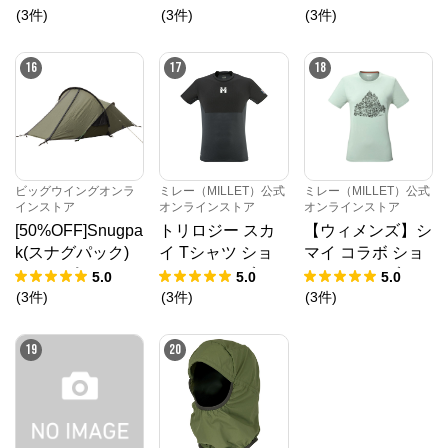
ット ショートス
(
3
件
)
(
3
件
)
(
3
件
)
リーブ Tシャツ
16
17
18
ビッグウイングオンラ
ミレー（MILLET）公式
ミレー（MILLET）公式
インストア
オンラインストア
オンラインストア
[50%OFF]Snugpa
トリロジー スカ
【ウィメンズ】シ
k(スナグパック)
イ Tシャツ ショ
マイ コラボ ショ
スコーピオン2
ートスリーブ
ートスリーブ Tシ
5.0
5.0
5.0
ャツ
(
3
件
)
(
3
件
)
(
3
件
)
19
20