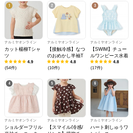
1
2
3
ナルミヤオンライン
ナルミヤオンライン
ナルミヤオンライン
カット楊柳Tシャ
【接触冷感】なつ
【SWIM】チュー
ツ
のおめかし半袖T
ルワンピース水着
4.9
4.8
4.8
(
54
件
)
(
10
件
)
(
17
件
)
4
5
6
ナルミヤオンライン
ナルミヤオンライン
ナルミヤオンライン
ショルダーフリル
【スマイル/冷感/
ハート刺しゅうワ