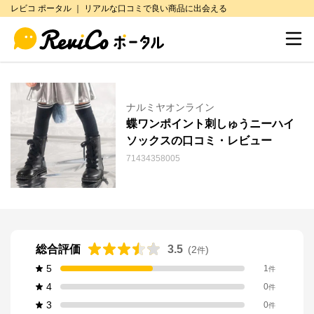
レビコ ポータル ｜ リアルな口コミで良い商品に出会える
ナルミヤオンライン
蝶ワンポイント刺しゅうニーハイ
ソックスの口コミ・レビュー
71434358005
総合評価
3.5
(
2
)
件
5
1
件
4
0
件
3
0
件