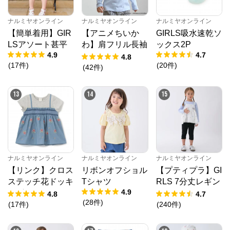
ナルミヤオンライン
ナルミヤオンライン
ナルミヤオンライン
【簡単着用】GIR
【アニメちいか
GIRLS吸水速乾ソ
LSアソート甚平
わ】肩フリル長袖
ックス2P
4.9
4.7
Tシャツ
4.8
(
17
件
)
(
20
件
)
(
42
件
)
13
14
15
ナルミヤオンライン
ナルミヤオンライン
ナルミヤオンライン
【リンク】クロス
リボンオフショル
【プティプラ】GI
ステッチ花ドッキ
Tシャツ
RLS 7分丈レギン
4.9
ングTシャツ
ス
4.8
4.7
(
28
件
)
(
17
件
)
(
240
件
)