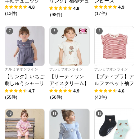
半袖チュニック
リンク】楊柳チュ
ンピース
4.8
4.9
ニック
4.8
(
13
件
)
(
17
件
)
(
98
件
)
7
8
9
ナルミヤオンライン
公式ECサイト
※外部サイトが開きます
ナルミヤオンライン
ナルミヤオンライン
ナルミヤオンライン
【リンク】いちご
【サーティワン
【プティプラ】ア
刺しゅうシャーリ
アイスクリーム】
ルファベット袖フ
ナルミヤオンライン
からのコメント
ングチュニック
【冷感】グラフィ
リルTシャツ
4.7
4.9
4.6
ナルミヤオンライン公式通販ショップ。人気子供服メ
ック半袖Tシャツ
ゾピアノ、プティマイン、ラブトキシック、アナスイ
(
55
件
)
(
50
件
)
(
40
件
)
ミニ等、全ブランド、全商品をご覧いただけます。
10
11
12