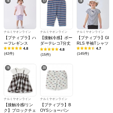
16
17
18
ナルミヤオンライン
ナルミヤオンライン
ナルミヤオンライン
【プティプラ】ハ
【接触冷感】ボー
【プティプラ】GI
ーフレギンス
ダーテレコ7分丈
RLS 半袖Tシャツ
4.8
4.7
レギンス
4.8
(
42
件
)
(
145
件
)
(
15
件
)
19
20
ナルミヤオンライン
ナルミヤオンライン
【接触冷感/リン
【プティプラ】B
ク】ブロックチェ
OYSショーパン