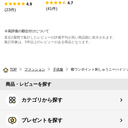
4.7
ックドッキングT
4.9
(
41
件
)
シャツ
(
23
件
)
※高評価の順位付けについて
直近2週間で集計したレビューの評価平均が高い商品順に表示されます。
集計対象は、5件以上のレビューがある商品となります。
TOP
ファッション
子供服
蝶ワンポイント刺しゅうニーハイソ
商品・レビューを探す
カテゴリから探す
プレゼントを探す