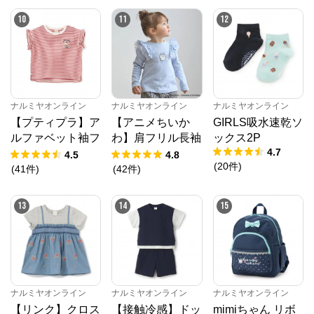
公式ECサイト
10
11
12
※外部サイトが開きます
ナルミヤオンライン
からのコメント
ナルミヤオンライン公式通販ショップ。人気子供服メ
ゾピアノ、プティマイン、ラブトキシック、アナスイ
ナルミヤオンライン
ナルミヤオンライン
ナルミヤオンライン
ミニ等、全ブランド、全商品をご覧いただけます。
【プティプラ】ア
【アニメちいか
GIRLS吸水速乾ソ
ルファベット袖フ
わ】肩フリル長袖
ックス2P
4.7
リルTシャツ
Tシャツ
4.5
4.8
(
20
件
)
(
41
件
)
(
42
件
)
13
14
15
ナルミヤオンライン
ナルミヤオンライン
ナルミヤオンライン
【リンク】クロス
【接触冷感】ドッ
mimiちゃん リボ