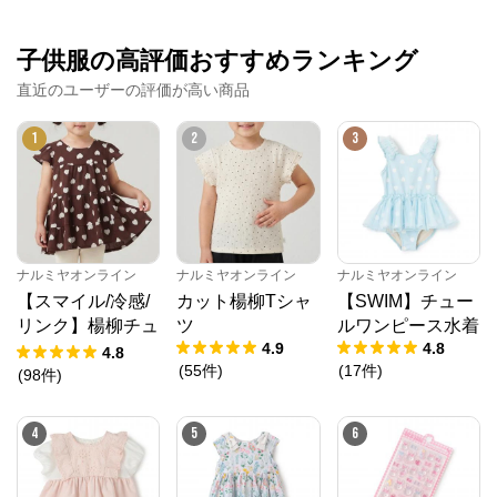
子供服の高評価おすすめランキング
直近のユーザーの評価が高い商品
1
2
3
ナルミヤオンライン
ナルミヤオンライン
ナルミヤオンライン
【スマイル/冷感/
カット楊柳Tシャ
【SWIM】チュー
リンク】楊柳チュ
ツ
ルワンピース水着
4.9
4.8
ニック
4.8
(
55
件
)
(
17
件
)
(
98
件
)
4
5
6