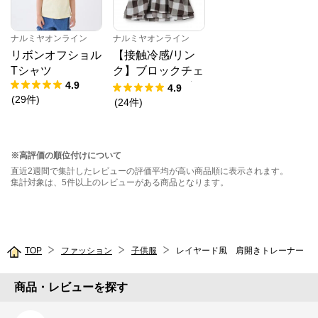
ナルミヤオンライン
ナルミヤオンライン
リボンオフショル
【接触冷感/リン
Tシャツ
ク】ブロックチェ
4.9
ックドッキングT
4.9
(
29
件
)
シャツ
(
24
件
)
※高評価の順位付けについて
直近2週間で集計したレビューの評価平均が高い商品順に表示されます。
集計対象は、5件以上のレビューがある商品となります。
TOP
ファッション
子供服
レイヤード風 肩開きトレーナー
商品・レビューを探す