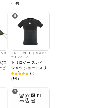
(
3
件
)
15
インス
ミレー（MILLET）公式オン
ラインストア
ak(ス
トリロジー スカイ T
ーピ
シャツ ショートスリ
ーブ
5.0
(
3
件
)
20