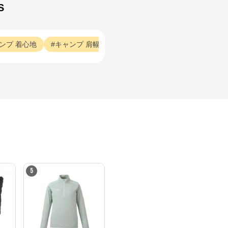
S
ンプ
着心地
キャンプ
肩幅
アウトドア
xsサイズ
アウト
5