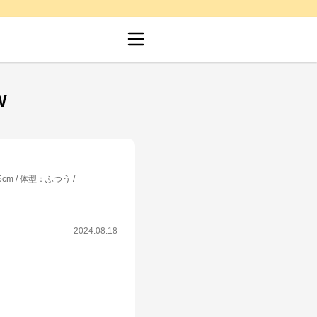
W
5cm
体型
：
ふつう
2024.08.18