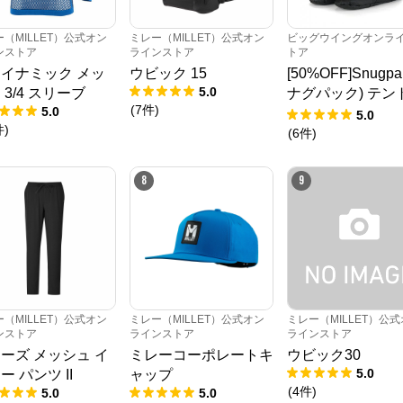
（MILLET）公式オン
ミレー（MILLET）公式オン
ビッグウイングオンラ
ンストア
ラインストア
トア
イナミック メッ
ウビック 15
[50%OFF]Snugp
5.0
 3/4 スリーブ
ナグパック) テン
(
7
件
)
5.0
ーツ
5.0
件
)
(
6
件
)
8
9
（MILLET）公式オン
ミレー（MILLET）公式オン
ミレー（MILLET）公
ンストア
ラインストア
ラインストア
ミレー（MILLET）公式オンラインストア
ーズ メッシュ イ
ミレーコーポレートキ
ウビック30
5.0
ー パンツ II
ャップ
(
4
件
)
5.0
5.0
公式ECサイト