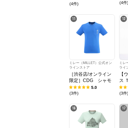
(
4
件
ーブ
(
4
件
)
11
12
ミレー（MILLET）公式オン
ミレー
ラインストア
ライ
［渋谷店/オンライン
【
限定］CDG シャモ
ス 
ニーポケット ショー
ス
5.0
トスリーブ Tシャツ
(
3
件
)
(
3
件
16
17