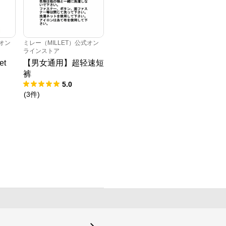
式オン
ミレー（MILLET）公式オン
ラインストア
et
【男女通用】超轻速短
裤
5.0
(
3
件
)