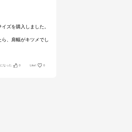
Sサイズを購入しました。

たら、肩幅がキツメでし
考になった
0
Like!
0