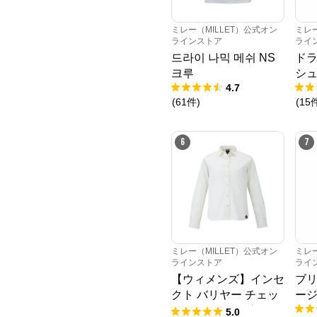
ミレー（MILLET）公式オン
ミレー
ラインストア
ライ
드라이 나믹 메쉬 NS
ドラ
크루
シュ
4.7
(
61
件
)
(
15
6
7
ミレー（MILLET）公式オン
ミレー
ラインストア
ライ
【ウィメンズ】インセ
ブリ
クト バリヤー チェッ
ージ
クシャツ ロングスリ
5.0