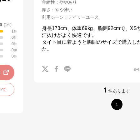
伸縮性
：
ややあり
厚さ
：
やや薄い
利用シーン
：
デイリーユース
.0
(
1
)
件
身長173cm、体重69kg、胸囲92cmで、X
1
件
汗抜けがよく快適です。

0
件
タイト目に着ようと胸囲のサイズで購入し
0
件
た。
0
件
0
件
参
動
1
いて
件あります
1