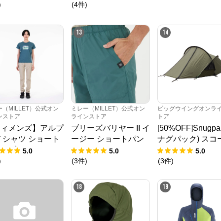
)
(
4
件
)
※外部サイトが開きます
13
14
ミレー（MILLET）公式オンラインストア
からのコメント
フランス発祥本格登山ブランド『ミレー(MILLET)』公式オンラインストア
（MILLET）公式オン
ミレー（MILLET）公式オン
ビッグウイングオンラ
ンストア
ラインストア
トア
ウィメンズ】アルプ
ブリーズバリヤー II イ
[50%OFF]Snugp
Ｔシャツ ショート
ージー ショートパン
ナグパック) スコ
リーブ
ツ
オン2
5.0
5.0
5.0
)
(
3
件
)
(
3
件
)
18
19