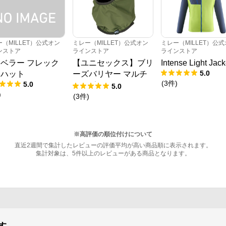
（MILLET）公式オン
ミレー（MILLET）公式オン
ミレー（MILLET）公
ンストア
ラインストア
ラインストア
ベラー フレック
【ユニセックス】ブリ
Intense Light Jack
5.0
I ハット
ーズバリヤー マルチ
(
3
件
)
5.0
コンポ フード
5.0
)
(
3
件
)
※高評価の順位付けについて
直近2週間で集計したレビューの評価平均が高い商品順に表示されます。
集計対象は、5件以上のレビューがある商品となります。