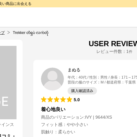
で良い商品に出会える
ンプ
Trekker တီရှပ် လက်တို
USER REVIE
レビュー件数：
1
件
まぬる
年代
：
40代
性別
：
男性
身長
：
171～17
普段の服のサイズ
：
M
都道府県
：
千葉県
購入確認済み
5.0
着心地良い
商品のバリエーション:
IVY | 9644/XS
ラインス
フィット感
：
やや小さい
肌触り
：
柔らかい
ုの口コミ・