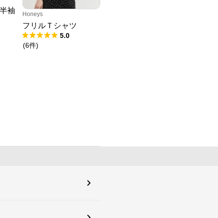
半袖
Honeys
フリルＴシャツ
5.0
(
6
件
)