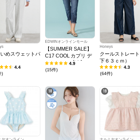
N.O.R.C (ノーク)、JUNKO SHIMADA (ジュンコシマダ) 、ATSURO TAYAMA
（アツロウ タヤマ）、

ALPHA CUBIC (アルファーキュービック)、DECOY (デコイ)、Petit Honfleur 
(プチオンフルール)、

DERMASHARE (ダーマシェア)など、20 代～ 40 代の大人女子ブランドを中
心に、多くの人気ブランドをラインナップ。

レディースファッションを中心に、ライフスタイルを豊かにするオリジナルア
EDWINオンラインモール
イテムをご提案します。
ys
Honeys
【SUMMER SALE】
れいめスウェットパ
クールストレート
C17 COOL カプリ デ
ツ
下６３ｃｍ）
ニムパンツ【涼】
4.9
4.4
4.3
(
15
件
)
件
)
(
64
件
)
18
19
ミヤオンライン
ナルミヤオンライン