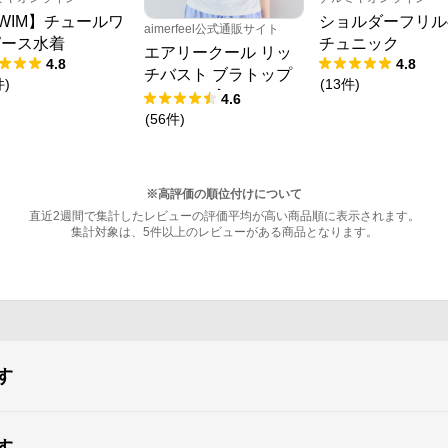
WIM】チュールワ
ショルダーフリル
aimerfeel公式通販サイト
ピース水着
チュニック
エアリークール リッ
4.8
4.8
チバスト ブラトップ
件
)
(
13
件
)
(ワイヤー入り)
4.6
(
56
件
)
※高評価の順位付けについて
直近2週間で集計したレビューの評価平均が高い商品順に表示されます。
集計対象は、5件以上のレビューがある商品となります。
す
す