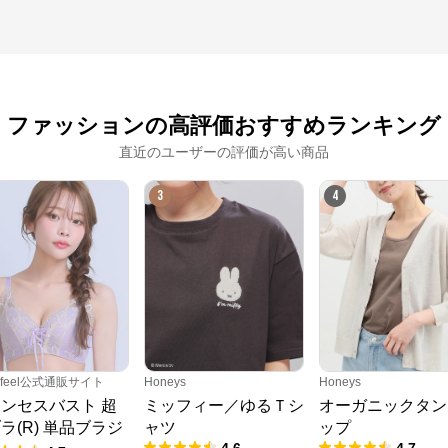
ファッションの高評価おすすめランキング
直近のユーザーの評価が高い商品
3
4
erfeel公式通販サイト
Honeys
Honeys
ンセスバスト 超
ミッフィー／ゆるＴシ
オーガニックタン
ラ(R) 単品ブラジ
ャツ
ップ
4.6
4.7