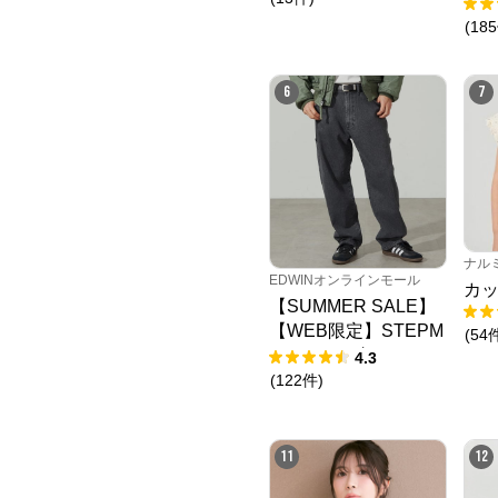
ャ
(
185
6
7
ナル
EDWINオンラインモール
カッ
【SUMMER SALE】
【WEB限定】STEPM
(
54
ARK ルーズペインタ
4.3
ーパンツ
(
122
件
)
11
12