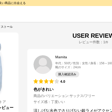
で良い商品に出会える
メストール
USER REVIE
レビュー件数：
1
件
Mamita
年代
：
50代
性別
：
女性
身長
：
156～16
靴のサイズ
：
24cm
購入確認済み
4.0
色がきれい
商品のバリエーション:
サックス/フリー
トア
サイズ感
：
丁度いい
レビュー
涼しげな水色でさりげない銀ラメがアクセ