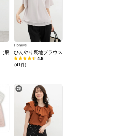
Honeys
（股
ひんやり裏地ブラウス
4.5
(
41
件
)
20