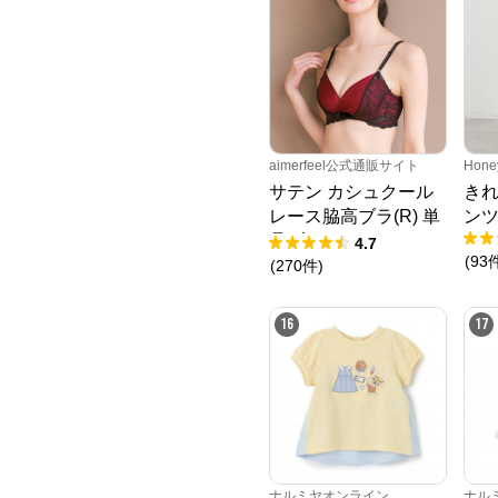
aimerfeel公式通販サイト
Hone
サテン カシュクール
き
レース脇高ブラ(R) 単
ン
品ブラジャー
4.7
(
93
(
270
件
)
16
17
ナルミヤオンライン
ナル