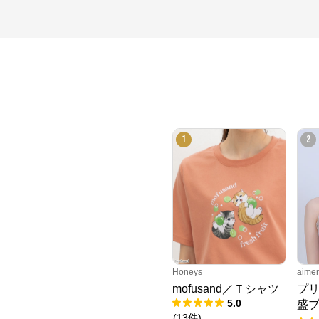
1
2
Honeys
aim
mofusand／Ｔシャツ
プリ
5.0
盛ブ
(
13
件
)