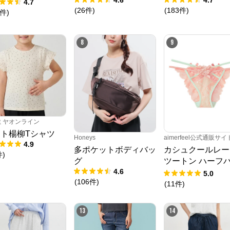
ー
4.7
(
26
件
)
(
183
件
)
件
)
8
9
ミヤオンライン
ト楊柳Tシャツ
Honeys
aimerfeel公式通販サイ
4.9
多ポケットボディバッ
カシュクールレー
件
)
クロスプラス オンラインストア
グ
ツートン ハーフ
4.6
クショーツ
5.0
公式ECサイト
(
106
件
)
(
11
件
)
※外部サイトが開きます
13
14
クロスプラス　オンラインストア
からのコメント