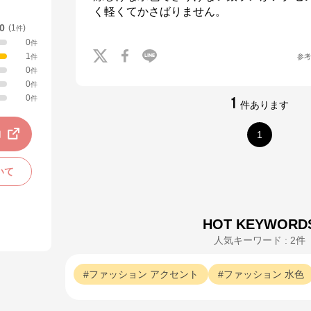
く軽くてかさばりません。
.0
(
1
)
件
0
件
1
参
件
0
件
0
件
0
件
1
件あります
動
1
いて
HOT KEYWORD
人気キーワード : 2件
ファッション
アクセント
ファッション
水色