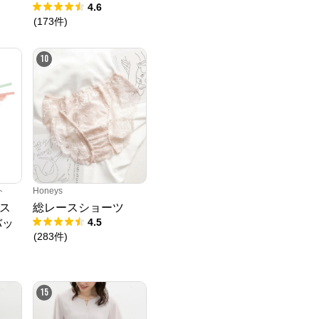
4.6
(
173
件
)
10
ト
Honeys
ス
総レースショーツ
4.5
バッ
(
283
件
)
15