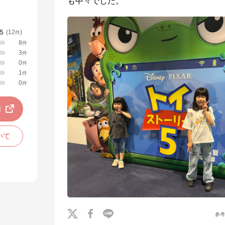
も中々でした。
.5
(
12
)
件
8
件
3
件
0
件
1
件
0
件
動
いて
参