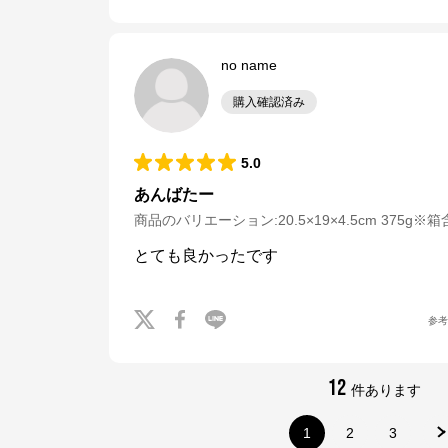
※外部サイトが開きます
no name
お菓子の通信販売 パクとモグ
からのコメント
購入確認済み
「パクとモグ」は〈シュガーバターの?〉、〈鎌倉五郎本店〉、〈ねんりん
家〉、〈東京ばな奈ワールド〉をはじめとする様々なお菓?ブランドを取り扱
う「株式会社グレープストーン」の公式オンラインショップです。

2003年に誕?し、今や80万?以上の会員様に愛されています。
5.0
あんばたー
商品のバリエーション:
20.5×19×4.5cm 375g※
とても良かったです
参
12
件あります
1
2
3