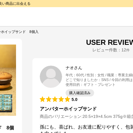
で良い商品に出会える
ーホイップサンド 8個入
USER REVIE
レビュー件数：
12
件
ナオさん
年代
：
60代
性別
：
女性
職業
：
専業主婦(
どこで知りましたか
：
SNS
今回の利用は
使用目的
：
ギフト・プレゼント
購入確認済み
5.0
アンバターホイップサンド
商品のバリエーション:
20.5×19×4.5cm 375g※
孫にも、喜ばれ、お友達に配りやすく、包装
ド 8個