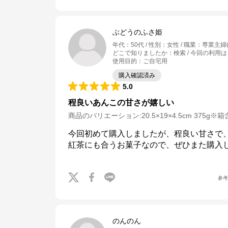
ぶどうのふさ姫
年代
：
50代
性別
：
女性
職業
：
専業主婦(
どこで知りましたか
：
検索
今回の利用は
使用目的
：
ご自宅用
購入確認済み
5.0
程良いあんこの甘さが嬉しい
商品のバリエーション:
20.5×19×4.5cm 375g※
今回初めて購入しましたが、程良い甘さで
紅茶にも合うお菓子なので、ぜひまた購入
参
のんのん