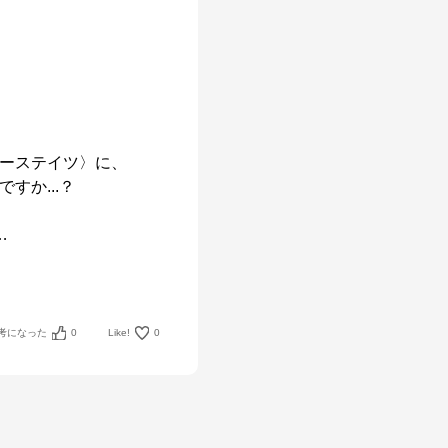
ーステイツ〉に、

か...？

…
考になった
0
Like!
0