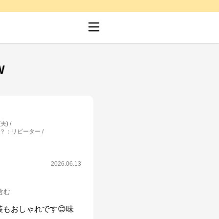
W
夫)
？
：
リピーター
2026.06.13
箱含む
もおしゃれです😊味