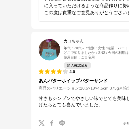
に入っていただけるような商品作りに努め
この度は貴重なご意見ありがとうござい
カヨちゃん
年代
：
70代～
性別
：
女性
職業
：
パート
どこで知りましたか
：
SNS
今回の利用は
使用目的
：
ご自宅用
購入確認済み
4.0
あんバターホイップバターサンド
商品のバリエーション:
20.5×19×4.5cm 375g※
甘さもシンプンでやさしい味でとても美味
げたらとても喜んでいました。
お菓子の通信販売 パクとモグ
参
公式ECサイト