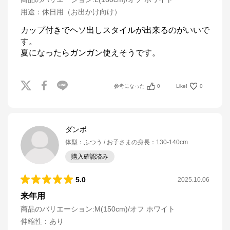
用途
：
休日用（お出かけ向け）
カップ付きでヘソ出しスタイルが出来るのがいいで
す。

夏になったらガンガン使えそうです。
参考になった
0
Like!
0
ダンボ
体型
：
ふつう
お子さまの身長
：
130-140cm
購入確認済み
5.0
2025.10.06
来年用
商品のバリエーション:
M(150cm)/オフ ホワイト
伸縮性
：
あり