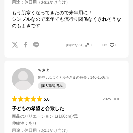
用途
：
休日用（お出かけ向け）
もう肌寒くなってきたので来年用に！

シンプルなので来年でも流行り関係なくきれそうな
のもよきです
参考になった
0
Like!
0
ちさと
体型
：
ふつう
お子さまの身長
：
140-150cm
購入確認済み
5.0
2025.10.01
子どもの希望と合致した
商品のバリエーション:
L(160cm)/黒
伸縮性
：
あり
用途
：
休日用（お出かけ向け）