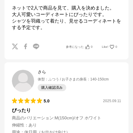
ネットで2人で商品を見て、購入を決めました。

大人可愛いコーディネートにぴったりです。

シャツを羽織って着たり、見せるコーディネートを
する予定です。
参考になった
0
Like!
0
さら
体型
：
ふつう
お子さまの身長
：
140-150cm
購入確認済み
5.0
2025.09.11
ぴったり
商品のバリエーション:
M(150cm)/オフ ホワイト
伸縮性
：
あり
用途
：
休日用（お出かけ向け）