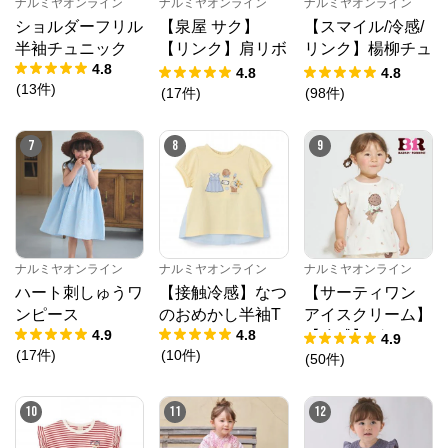
ナルミヤオンライン
ナルミヤオンライン
ナルミヤオンライン
ショルダーフリル
【泉屋 サク】
【スマイル/冷感/
半袖チュニック
【リンク】肩リボ
リンク】楊柳チュ
4.8
ンフラワーキャッ
ニック
4.8
4.8
(
13
件
)
トワンピース
(
17
件
)
(
98
件
)
7
8
9
ナルミヤオンライン
ナルミヤオンライン
ナルミヤオンライン
ハート刺しゅうワ
【接触冷感】なつ
【サーティワン
ンピース
のおめかし半袖T
アイスクリーム】
4.9
4.8
【冷感】グラフィ
4.9
(
17
件
)
(
10
件
)
ック半袖Tシャツ
(
50
件
)
10
11
12