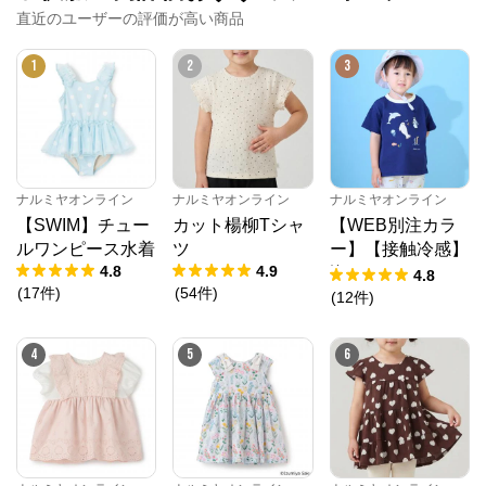
直近のユーザーの評価が高い商品
※外部サイトが開きます
1
2
3
ナルミヤオンライン
からのコメント
ナルミヤオンライン公式通販ショップ。人気子供服メ
ゾピアノ、プティマイン、ラブトキシック、アナスイ
ミニ等、全ブランド、全商品をご覧いただけます。
ナルミヤオンライン
ナルミヤオンライン
ナルミヤオンライン
【SWIM】チュー
カット楊柳Tシャ
【WEB別注カラ
ルワンピース水着
ツ
ー】【接触冷感】
4.8
4.9
海のいきものアッ
4.8
(
17
件
)
(
54
件
)
プリケ半袖Tシャ
(
12
件
)
ツ
4
5
6