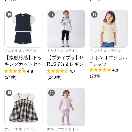
16
17
18
ナルミヤオンライン
ナルミヤオンライン
ナルミヤオンライン
【接触冷感】ドッ
【プティプラ】GI
リボンオフショル
キングカットセッ
RLS 7分丈レギン
Tシャツ
4.9
トアップ
ス
4.8
4.7
(
28
件
)
(
24
件
)
(
240
件
)
19
20
ナルミヤオンライン
ナルミヤオンライン