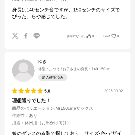
身長は140センチ台ですが、150センチのサイズで
ぴった、らや感じでした。
参考になった
0
Like!
0
ゆき
体型
：
ふつう
お子さまの身長
：
140-150cm
購入確認済み
5.0
2025.09.02
理想通りでした！
商品のバリエーション:
M(150cm)/サックス
伸縮性
：
あり
用途
：
休日用（お出かけ向け）
娘のダンスの衣装で探しており、サイズ•色•デザイ