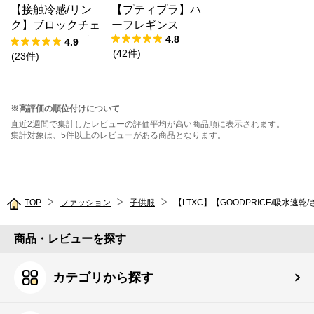
【接触冷感/リン
【プティプラ】ハ
ク】ブロックチェ
ーフレギンス
4.8
ックドッキングT
4.9
(
42
件
)
シャツ
(
23
件
)
※高評価の順位付けについて
直近2週間で集計したレビューの評価平均が高い商品順に表示されます。
集計対象は、5件以上のレビューがある商品となります。
TOP
ファッション
子供服
【LTXC】【GOODPRICE/吸水速
商品・レビューを探す
カテゴリから探す