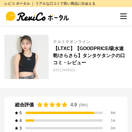
レビコ ポータル ｜ リアルな口コミで良い商品に出会える
ナルミヤオンライン
【LTXC】【GOODPRICE/吸水速
乾/さらさら】タンタケタンクの口
コミ・レビュー
83512948002
総合評価
4.9
(
9
)
件
5
8
件
4
1
件
3
0
件