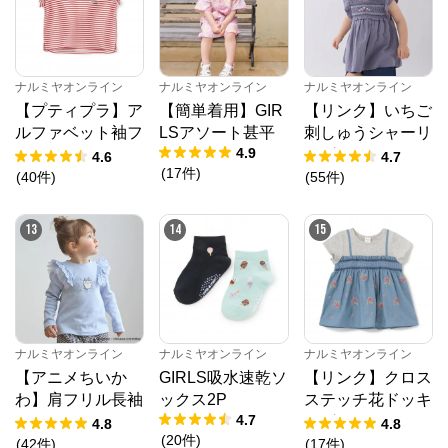
ナルミヤオンライン
ナルミヤオンライン
ナルミヤオンライン
【プティプラ】ア
【簡単着用】GIR
【リンク】いちご
ルファベット袖フ
LSアソート甚平
刺しゅうシャーリ
4.9
リルTシャツ
ングチュニック
4.6
4.7
(
17
件
)
(
40
件
)
(
55
件
)
13
14
15
ナルミヤオンライン
ナルミヤオンライン
ナルミヤオンライン
【アニメちいか
GIRLS吸水速乾ソ
【リンク】クロス
わ】肩フリル長袖
ックス2P
ステッチ花ドッキ
4.7
Tシャツ
ングTシャツ
4.8
4.8
(
20
件
)
(
42
件
)
(
17
件
)