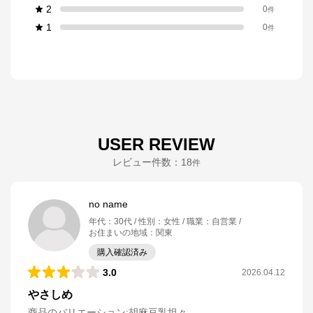
2
0
件
1
0
件
USER REVIEW
レビュー件数：
18
件
no name
年代
：
30代
性別
：
女性
職業
：
自営業
お住まいの地域
：
関東
購入確認済み
3.0
2026.04.12
やさしめ
商品のバリエーション:
胡麻豆乳坦々