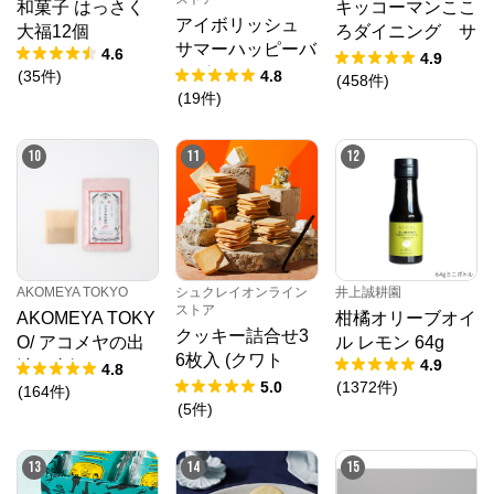
和菓子 はっさく
キッコーマンここ
アイボリッシュ
大福12個
ろダイニング サ
サマーハッピーバ
4.6
クサクしょうゆア
4.9
ッグ2026
(
35
件
)
4.8
ーモンド ペッパ
(
458
件
)
(
19
件
)
ー＆スモーク風味
10
11
12
AKOMEYA TOKYO
シュクレイオンライン
井上誠耕園
ストア
AKOMEYA TOKY
柑橘オリーブオイ
クッキー詰合せ3
O/ アコメヤの出
ル レモン 64g
6枚入 (クワト
4.9
汁 真鯛 35g
4.8
ロ・バニラ)
5.0
(
1372
件
)
（7g×5袋）
(
164
件
)
(
5
件
)
13
14
15