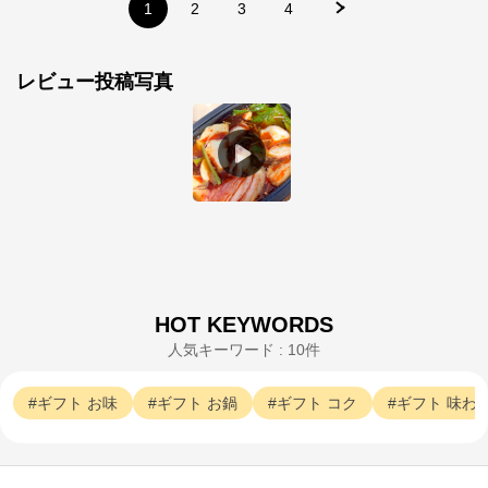
1
2
3
4
レビュー投稿写真
AKOMEYA TOKYO
HOT KEYWORDS
人気キーワード : 10件
公式ECサイト
ギフト
お味
ギフト
お鍋
ギフト
コク
ギフト
味わ
※外部サイトが開きます
AKOMEYA TOKYO
からのコメント
全国から厳選されたお米と、お米に相性抜群のご飯の