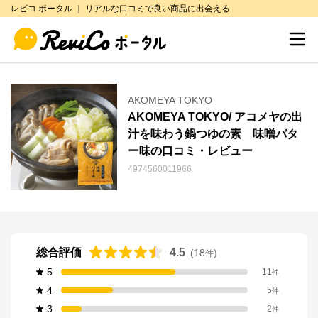
レビコ ポータル ｜ リアルな口コミで良い商品に出会える
AKOMEYA TOKYO
AKOMEYA TOKYO/ アコメヤの出
汁を味わう鍋つゆの素 味噌バタ
ー味の口コミ・レビュー
4974560011966
総合評価
4.5
(
18
)
件
5
11
件
4
5
件
3
2
件