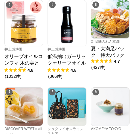
4
5
6
新潟味のれん本舗
夏・大満足パッ
井上誠耕園
井上誠耕園
ク 特大パック
低温抽出ガーリッ
オリーブオイルコ
4.7
クオリーブオイル
ンフィ 木の実と
(
427
件
)
64g
ドライ果実 192g
4.8
4.8
春限定
(
366
件
)
(
1032
件
)
7
8
9
DISCOVER WEST mall
シュクレイオンライン
AKOMEYA TOKYO
ストア