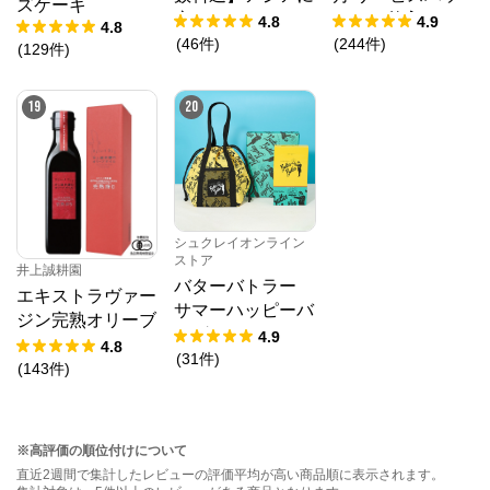
ズケーキ
恋してアイスセッ
ク 10枚入
4.8
4.9
4.8
ト（クリアファイ
(
46
件
)
(
244
件
)
(
129
件
)
ル1種・ステッカ
ーシール付き）
19
20
シュクレイオンライン
ストア
井上誠耕園
バターバトラー
エキストラヴァー
サマーハッピーバ
ジン完熟オリーブ
ッグ2026
4.9
オイル 180g
4.8
(
31
件
)
(
143
件
)
※高評価の順位付けについて
直近2週間で集計したレビューの評価平均が高い商品順に表示されます。