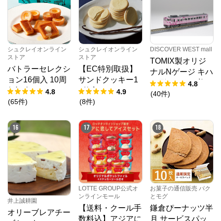
シュクレイオンライン
シュクレイオンライン
DISCOVER WEST mall
ストア
ストア
TOMIX製オリジ
バトラーセレクシ
【EC特別取扱】
ナルNゲージ キハ
ョン16個入 10周
サンドクッキー1
40形（SAKU美S
4.8
年記念パッケージ
8枚入
4.8
4.9
AKU楽）1両単品
(
40
件
)
(
65
件
)
(
8
件
)
16
17
18
LOTTE GROUP公式オ
お菓子の通信販売 パク
ンラインモール
とモグ
井上誠耕園
【送料・クール手
鎌倉ぴーナッツ半
オリーブレアチー
数料込】アジアに
月 サービスパッ