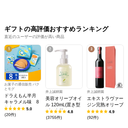
お供、出汁などの食品や、食器・調理道具などを扱う
ライフスタイルショップ。
ギフトの高評価おすすめランキング
直近のユーザーの評価が高い商品
1
2
3
お菓子の通信販売 パク
とモグ
井上誠耕園
井上誠耕園
ドラえもん半月
美容オリーブオイ
エキストラヴァー
キャラメル味 8
ル 120mL(置き型
ジン完熟オリーブ
枚入
5.0
プラ容器)
オイル 450g
4.8
4.9
(
20
件
)
(
3755
件
)
(
92
件
)