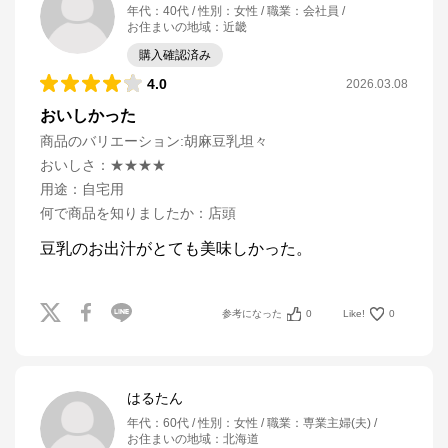
年代
：
40代
性別
：
女性
職業
：
会社員
お住まいの地域
：
近畿
購入確認済み
4.0
2026.03.08
おいしかった
商品のバリエーション:
胡麻豆乳坦々
おいしさ
：
★★★★
用途
：
自宅用
何で商品を知りましたか
：
店頭
豆乳のお出汁がとても美味しかった。
参考になった
0
Like!
0
はるたん
年代
：
60代
性別
：
女性
職業
：
専業主婦(夫)
お住まいの地域
：
北海道