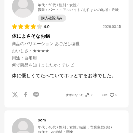
年代
：
50代
性別
：
女性
職業
：
パート・アルバイト
お住まいの地域
：
近畿
購入確認済み
4.0
2026.03.15
体によさそなお鍋
商品のバリエーション:
あごだし塩糀
おいしさ
：
★★★★
用途
：
自宅用
何で商品を知りましたか
：
テレビ
参考になった
0
Like!
0
pom
年代
：
40代
性別
：
女性
職業
：
専業主婦(夫)
お住まいの地域
：
関東