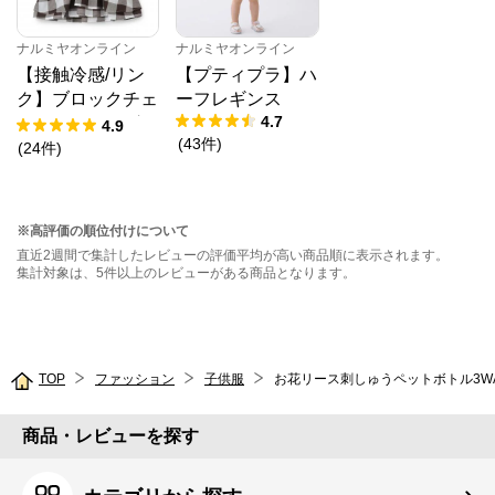
ナルミヤオンライン
ナルミヤオンライン
【接触冷感/リン
【プティプラ】ハ
ク】ブロックチェ
ーフレギンス
4.7
ックドッキングT
4.9
(
43
件
)
シャツ
(
24
件
)
※高評価の順位付けについて
直近2週間で集計したレビューの評価平均が高い商品順に表示されます。
集計対象は、5件以上のレビューがある商品となります。
TOP
ファッション
子供服
お花リース刺しゅうペットボトル3W
商品・レビューを探す