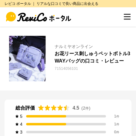
レビコ ポータル ｜ リアルな口コミで良い商品に出会える
ナルミヤオンライン
お花リース刺しゅうペットボトル3
WAYバッグの口コミ・レビュー
71514056101
総合評価
4.5
(
2
)
件
5
1
件
4
1
件
3
0
件