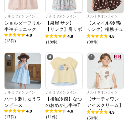
ナルミヤオンライン
ナルミヤオンライン
ナルミヤオンライン
ショルダーフリル
【泉屋 サク】
【スマイル/冷感/
半袖チュニック
【リンク】肩リボ
リンク】楊柳チュ
4.8
ンフラワーキャッ
ニック
4.8
4.8
(
13
件
)
トワンピース
(
18
件
)
(
98
件
)
ナルミヤオンライン
7
8
9
公式ECサイト
※外部サイトが開きます
ナルミヤオンライン
からのコメント
ナルミヤオンライン
ナルミヤオンライン
ナルミヤオンライン
ハート刺しゅうワ
【接触冷感】なつ
【サーティワン
ナルミヤオンライン公式通販ショップ。人気子供服メ
ゾピアノ、プティマイン、ラブトキシック、アナスイ
ンピース
のおめかし半袖T
アイスクリーム】
ミニ等、全ブランド、全商品をご覧いただけます。
4.9
4.6
【冷感】グラフィ
4.9
(
17
件
)
(
11
件
)
ック半袖Tシャツ
(
50
件
)