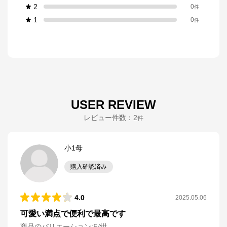
2
0
件
1
0
件
USER REVIEW
レビュー件数：
2
件
小1母
購入確認済み
4.0
2025.05.06
可愛い満点で便利で最高です
商品のバリエーション:
F/紺