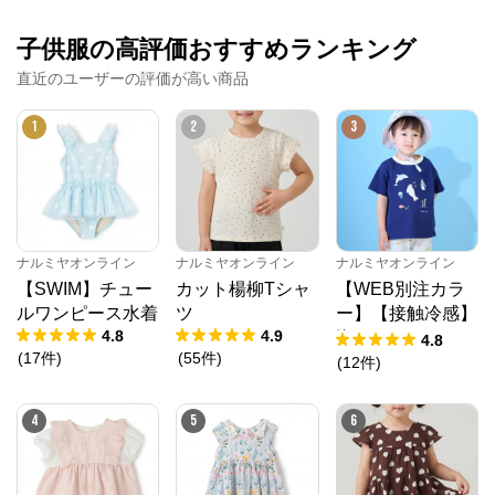
子供服の高評価おすすめランキング
直近のユーザーの評価が高い商品
1
2
3
ナルミヤオンライン
ナルミヤオンライン
ナルミヤオンライン
【SWIM】チュー
カット楊柳Tシャ
【WEB別注カラ
ルワンピース水着
ツ
ー】【接触冷感】
4.8
4.9
海のいきものアッ
4.8
(
17
件
)
(
55
件
)
プリケ半袖Tシャ
(
12
件
)
ツ
4
5
6