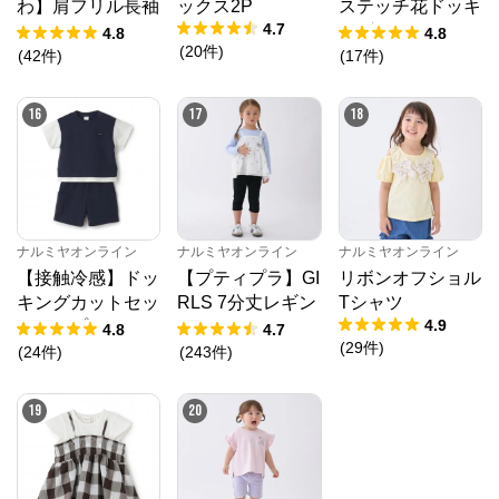
わ】肩フリル長袖
ックス2P
ステッチ花ドッキ
4.7
Tシャツ
ングTシャツ
4.8
4.8
(
20
件
)
(
42
件
)
(
17
件
)
16
17
18
ナルミヤオンライン
ナルミヤオンライン
ナルミヤオンライン
【接触冷感】ドッ
【プティプラ】GI
リボンオフショル
キングカットセッ
RLS 7分丈レギン
Tシャツ
4.9
トアップ
ス
4.8
4.7
(
29
件
)
(
24
件
)
(
243
件
)
19
20