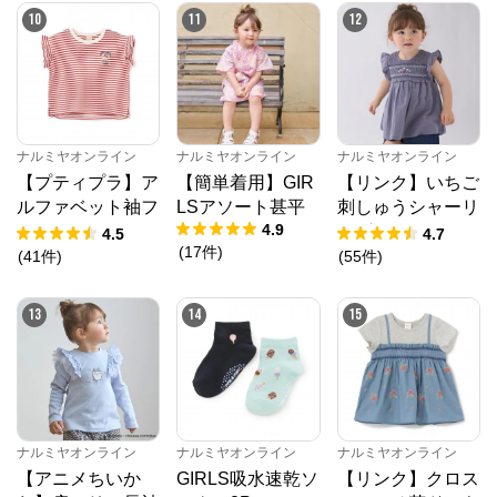
10
11
12
ナルミヤオンライン
ナルミヤオンライン
ナルミヤオンライン
【プティプラ】ア
【簡単着用】GIR
【リンク】いちご
ルファベット袖フ
LSアソート甚平
刺しゅうシャーリ
4.9
リルTシャツ
ングチュニック
4.5
4.7
(
17
件
)
(
41
件
)
(
55
件
)
13
14
15
ナルミヤオンライン
ナルミヤオンライン
ナルミヤオンライン
【アニメちいか
GIRLS吸水速乾ソ
【リンク】クロス