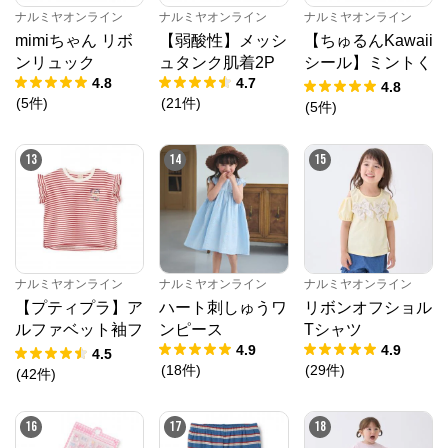
ナルミヤオンライン
ナルミヤオンライン
ナルミヤオンライン
mimiちゃん リボ
【弱酸性】メッシ
【ちゅるんKawaii
ンリュック
ュタンク肌着2P
シール】ミントく
4.8
4.7
ん
4.8
(
5
件
)
(
21
件
)
(
5
件
)
13
14
15
ナルミヤオンライン
ナルミヤオンライン
ナルミヤオンライン
【プティプラ】ア
ハート刺しゅうワ
リボンオフショル
ルファベット袖フ
ンピース
Tシャツ
4.9
4.9
リルTシャツ
4.5
(
18
件
)
(
29
件
)
(
42
件
)
16
17
18