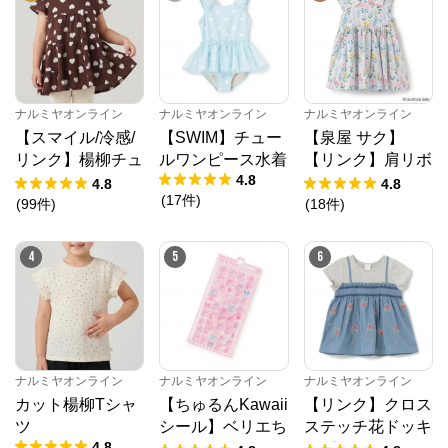
ナルミヤオンライン
からのコメント
ナルミヤオンライン公式通販ショップ。人気子供服メ
ゾピアノ、プティマイン、ラブトキシック、アナスイ
ミニ等、全ブランド、全商品をご覧いただけます。
ナルミヤオンライン
ナルミヤオンライン
ナルミヤオンライン
【スマイル/冷感/
【SWIM】チュー
【泉屋 サク】
リンク】楊柳チュ
ルワンピース水着
【リンク】肩リボ
4.8
ニック
ンフラワーキャッ
4.8
4.8
(
17
件
)
トワンピース
(
99
件
)
(
18
件
)
4
5
6
ナルミヤオンライン
ナルミヤオンライン
ナルミヤオンライン
カット楊柳Tシャ
【ちゅるんKawaii
【リンク】クロス
ツ
シール】ベリエち
ステッチ花ドッキ
4.8