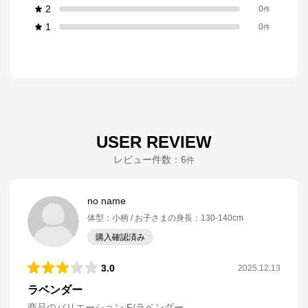
2
0
件
1
0
件
USER REVIEW
レビュー件数：
6
件
no name
体型
：
小柄
お子さまの身長
：
130-140cm
購入確認済み
3.0
2025.12.13
ラベンダー
商品のバリエーション:
F/ラベンダー