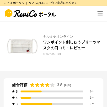
レビコ ポータル ｜ リアルな口コミで良い商品に出会える
ナルミヤオンライン
ワンポイント刺しゅうプリーツマ
スクの口コミ・レビュー
83025350101
総合評価
3.8
(
6
)
件
5
2
件
4
1
件
3
3
件