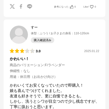
参考になった
0
Like!
0
すー
体型
：
ふつう
お子さまの身長
：
110-120cm
購入確認済み
3.0
2025.01.22
かわいい！
商品のバリエーション:
F/ラベンダー
伸縮性
：
なし
用途
：
休日用（お出かけ向け）
かわいくてお安くなっていたので即購入！

娘も喜んでつけてくれました。

友達も好きそうで、更に自慢できるとも。

しかし、洗うとシワが目立つので少し残念ですが、
丁寧に扱おうと思います。