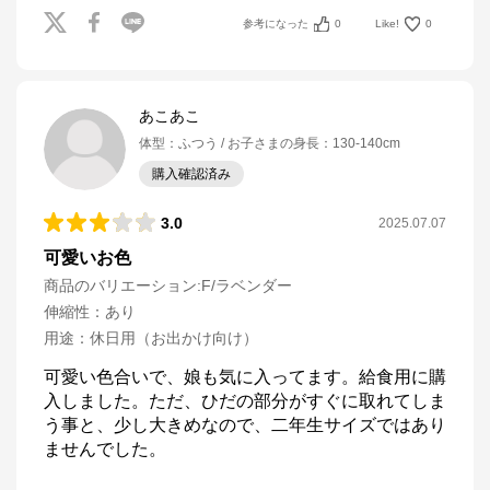
参考になった
0
Like!
0
あこあこ
体型
：
ふつう
お子さまの身長
：
130-140cm
購入確認済み
3.0
2025.07.07
可愛いお色
商品のバリエーション:
F/ラベンダー
伸縮性
：
あり
用途
：
休日用（お出かけ向け）
可愛い色合いで、娘も気に入ってます。給食用に購
入しました。ただ、ひだの部分がすぐに取れてしま
う事と、少し大きめなので、二年生サイズではあり
ませんでした。