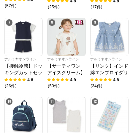
ゃん
ングTシャツ
4.8
4.8
(
57
件
)
(
25
件
)
(
17
件
)
7
8
9
ナルミヤオンライン
ナルミヤオンライン
ナルミヤオンライン
【接触冷感】ドッ
【サーティワン
【リンク】インド
キングカットセッ
アイスクリーム】
綿エンブロイダリ
トアップ
【冷感】グラフィ
ーチュニック
4.8
4.9
4.8
ック半袖Tシャツ
(
26
件
)
(
50
件
)
(
34
件
)
10
11
12