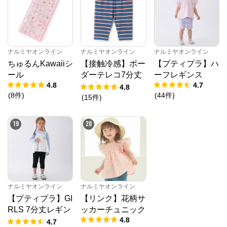
ナルミヤオンライン
ナルミヤオンライン
ナルミヤオンライン
ちゅるんKawaiiシ
【接触冷感】ボー
【プティプラ】ハ
ール
ダーテレコ7分丈
ーフレギンス
4.8
4.7
レギンス
4.8
(
8
件
)
(
44
件
)
(
15
件
)
19
20
ナルミヤオンライン
ナルミヤオンライン
【プティプラ】GI
【リンク】花柄サ
RLS 7分丈レギン
ッカーチュニック
4.8
ス
4.7