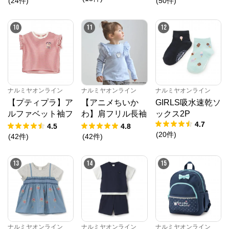
ック半袖Tシャツ
(
24
件
)
(
50
件
)
10
11
12
ナルミヤオンライン
ナルミヤオンライン
ナルミヤオンライン
【プティプラ】ア
【アニメちいか
GIRLS吸水速乾ソ
ルファベット袖フ
わ】肩フリル長袖
ックス2P
4.7
リルTシャツ
Tシャツ
4.5
4.8
(
20
件
)
(
42
件
)
(
42
件
)
13
14
15
ナルミヤオンライン
ナルミヤオンライン
ナルミヤオンライン