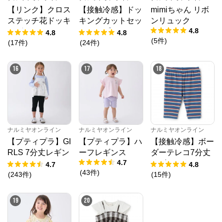
【リンク】クロス
【接触冷感】ドッ
mimiちゃん リボ
ステッチ花ドッキ
キングカットセッ
ンリュック
4.8
ングTシャツ
トアップ
4.8
4.8
(
5
件
)
(
17
件
)
(
24
件
)
16
17
18
ナルミヤオンライン
ナルミヤオンライン
ナルミヤオンライン
【プティプラ】GI
【プティプラ】ハ
【接触冷感】ボー
RLS 7分丈レギン
ーフレギンス
ダーテレコ7分丈
4.7
ス
レギンス
4.7
4.8
(
43
件
)
(
243
件
)
(
15
件
)
19
20