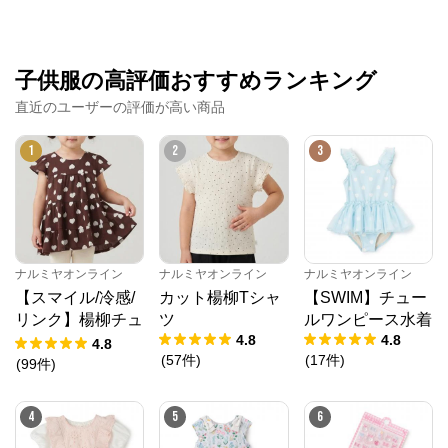
公式ECサイト
※外部サイトが開きます
子供服の高評価おすすめランキング
直近のユーザーの評価が高い商品
ナルミヤオンライン
からのコメント
ナルミヤオンライン公式通販ショップ。人気子供服メ
1
2
3
ゾピアノ、プティマイン、ラブトキシック、アナスイ
ミニ等、全ブランド、全商品をご覧いただけます。
ナルミヤオンライン
ナルミヤオンライン
ナルミヤオンライン
【スマイル/冷感/
カット楊柳Tシャ
【SWIM】チュー
リンク】楊柳チュ
ツ
ルワンピース水着
4.8
4.8
ニック
4.8
(
57
件
)
(
17
件
)
(
99
件
)
4
5
6