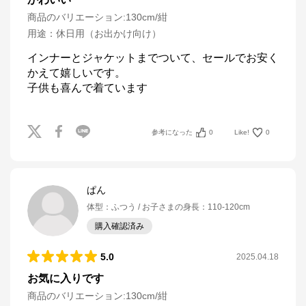
商品のバリエーション:
130cm/紺
用途
：
休日用（お出かけ向け）
インナーとジャケットまでついて、セールでお安く
かえて嬉しいです。

子供も喜んで着ています
参考になった
0
Like!
0
ぱん
体型
：
ふつう
お子さまの身長
：
110-120cm
購入確認済み
5.0
2025.04.18
お気に入りです
商品のバリエーション:
130cm/紺