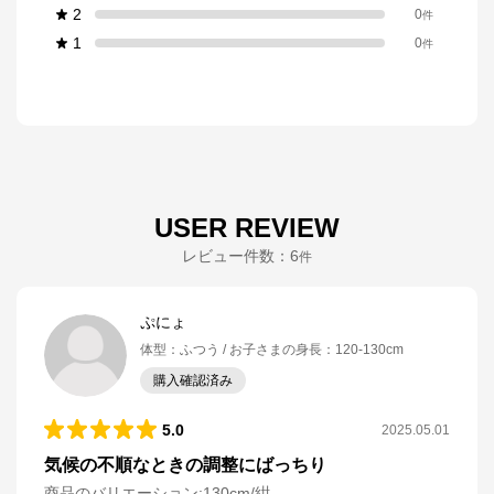
2
0
件
1
0
件
USER REVIEW
レビュー件数：
6
件
ぷにょ
体型
：
ふつう
お子さまの身長
：
120-130cm
購入確認済み
5.0
2025.05.01
気候の不順なときの調整にばっちり
商品のバリエーション:
130cm/紺