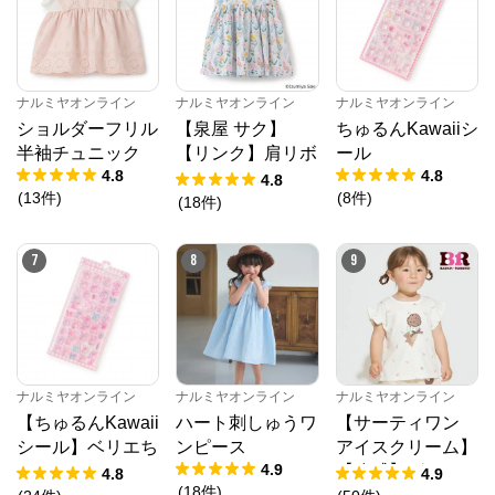
ナルミヤオンライン
ナルミヤオンライン
ナルミヤオンライン
ショルダーフリル
【泉屋 サク】
ちゅるんKawaiiシ
半袖チュニック
【リンク】肩リボ
ール
4.8
4.8
ンフラワーキャッ
4.8
(
13
件
)
(
8
件
)
トワンピース
(
18
件
)
7
8
9
ナルミヤオンライン
ナルミヤオンライン
ナルミヤオンライン
【ちゅるんKawaii
ハート刺しゅうワ
【サーティワン
シール】ベリエち
ンピース
アイスクリーム】
4.9
ゃん
【冷感】グラフィ
4.8
4.9
(
18
件
)