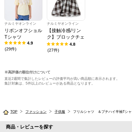
ナルミヤオンライン
ナルミヤオンライン
リボンオフショル
【接触冷感/リン
Tシャツ
ク】ブロックチェ
4.9
ックドッキングT
4.8
(
29
件
)
シャツ
(
27
件
)
※高評価の順位付けについて
直近2週間で集計したレビューの評価平均が高い商品順に表示されます。
集計対象は、5件以上のレビューがある商品となります。
TOP
ファッション
子供服
フリルシャツ ＆プチハイ半袖Tシ
商品・レビューを探す