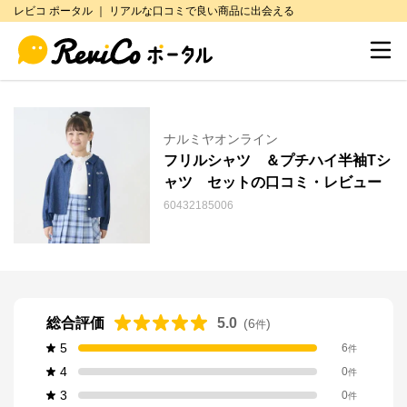
レビコ ポータル ｜ リアルな口コミで良い商品に出会える
ナルミヤオンライン
フリルシャツ ＆プチハイ半袖Tシ
ャツ セットの口コミ・レビュー
60432185006
総合評価
5.0
(
6
)
件
5
6
件
4
0
件
3
0
件