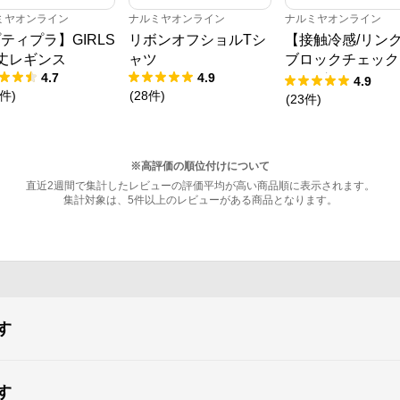
ミヤオンライン
ナルミヤオンライン
ナルミヤオンライン
ティプラ】GIRLS
リボンオフショルTシ
【接触冷感/リン
丈レギンス
ャツ
ブロックチェック
4.7
4.9
キングTシャツ
4.9
件
)
(
28
件
)
(
23
件
)
※高評価の順位付けについて
直近2週間で集計したレビューの評価平均が高い商品順に表示されます。
集計対象は、5件以上のレビューがある商品となります。
す
す