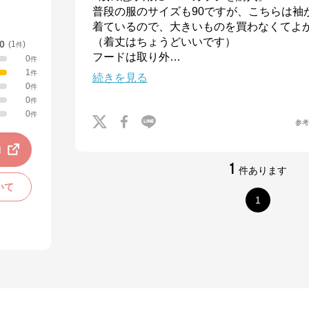
普段の服のサイズも90ですが、こちらは袖
着ているので、大きいものを買わなくてよ
（着丈はちょうどいいです）

.0
(
1
)
件
フードは取り外
…
0
件
1
件
続きを見る
0
件
0
件
0
件
参
動
1
件あります
いて
1