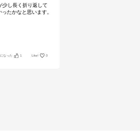
が少し長く折り返して
かったかなと思います。
考になった
1
Like!
0