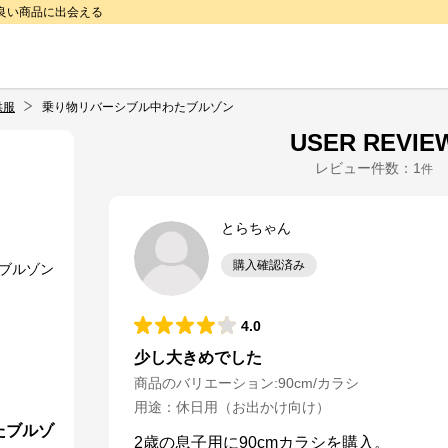
で良い商品に出会える
供服
乗り物リバーシブル中わたブルゾン
USER REVIE
レビュー件数：
1
件
とらちゃん
購入確認済み
4.0
少し大きめでした
商品のバリエーション:
90cm/カラシ
用途
：
休日用（お出かけ向け）
たブルゾ
2歳の息子用に90cmカラシを購入。
