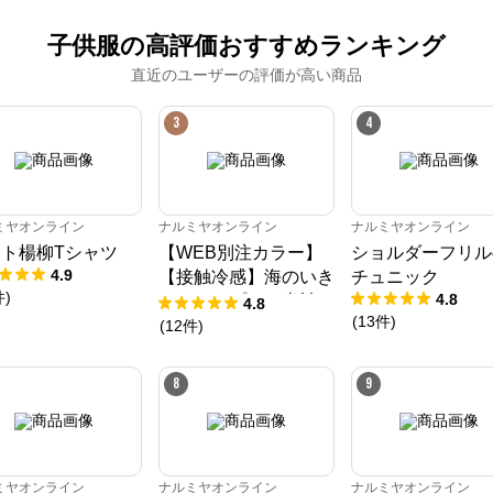
子供服の高評価おすすめランキング
直近のユーザーの評価が高い商品
3
4
ミヤオンライン
ナルミヤオンライン
ナルミヤオンライン
ト楊柳Tシャツ
【WEB別注カラー】
ショルダーフリル
4.9
【接触冷感】海のいき
チュニック
件
)
4.8
ものアップリケ半袖T
4.8
(
13
件
)
シャツ
(
12
件
)
8
9
ミヤオンライン
ナルミヤオンライン
ナルミヤオンライン