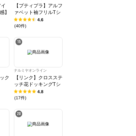
アイ
【プティプラ】アルフ
感】
ァベット袖フリルTシ
Tシ
ャツ
4.6
(
40
件
)
15
ナルミヤオンライン
ソック
【リンク】クロスステ
ッチ花ドッキングTシ
ャツ
4.8
(
17
件
)
20