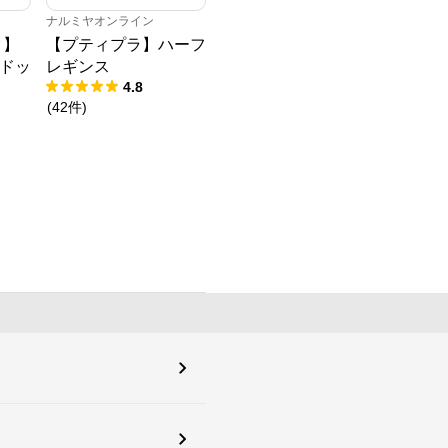
ナルミヤオンライン
ク】
【プティプラ】ハーフ
ドッ
レギンス
4.8
(
42
件
)