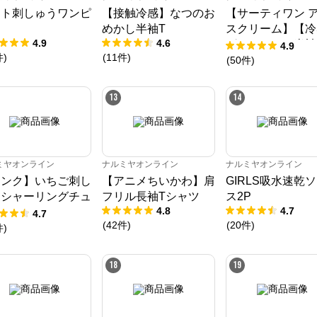
ート刺しゅうワンピ
【接触冷感】なつのお
【サーティワン 
ス
めかし半袖T
スクリーム】【冷
4.9
4.6
グラフィック半袖
4.9
件
)
(
11
件
)
ャツ
(
50
件
)
ナルミヤオンライン
13
14
公式ECサイト
※外部サイトが開きます
ミヤオンライン
ナルミヤオンライン
ナルミヤオンライン
リンク】いちご刺し
【アニメちいかわ】肩
GIRLS吸水速乾
ナルミヤオンライン
からのコメント
うシャーリングチュ
フリル長袖Tシャツ
ス2P
ナルミヤオンライン公式通販ショップ。人気子供服メゾピアノ、プティマイ
4.8
4.7
ック
ン、ラブトキシック、アナスイミニ等、全ブランド、全商品をご覧いただけま
4.7
す。
(
42
件
)
(
20
件
)
件
)
18
19