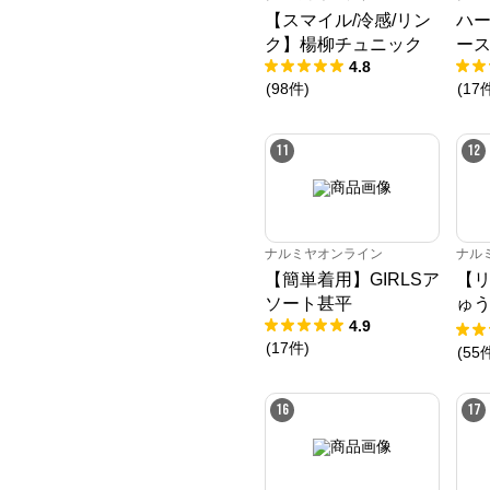
【スマイル/冷感/リン
ハ
ク】楊柳チュニック
ー
4.8
(
98
件
)
(
17
11
12
ナルミヤオンライン
ナル
【簡単着用】GIRLSア
【
ソート甚平
ゅ
4.9
ニ
(
17
件
)
(
55
16
17